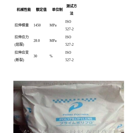
测试方
机械性能
额定值
单位制
法
ISO
拉伸模量
1450
MPa
527-2
拉伸应力
ISO
28.0
MPa
(屈服)
527-2
拉伸应变
ISO
30
%
(断裂)
527-2