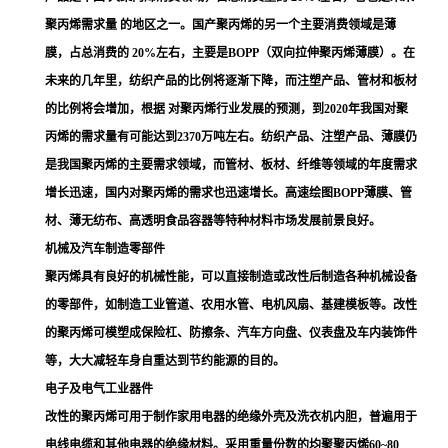
聚丙烯需求量 的地区之一。国产聚丙烯的另一个主要消费领域是薄
膜，占总消费的 20%左右，主要是
BOPP
（双向拉伸聚丙烯薄膜）。在
未来的几年里，纺织产品的比例将逐渐下降，而注塑产品、管材和板材
的比例将会增加，根据 对聚丙烯行业发展的预测，到2020年我国对聚
丙烯的需求量有可能达到2370万吨左右。纺织产品、注塑产品、薄膜仍
是我国聚丙烯的主要需求领域，而管材、板材、纤维等领域的年度需求
增长迅速，国内对聚丙烯的需求也迅速增长。高速绘图BOPP薄膜、管
材、薄无纺布、高透明食品容器等特种材料市场发展前景良好。
机械及汽车制造零部件
聚丙烯具有良好的机械性能，可以直接制造或改性后制造各种机械设备
的零部件，如制造工业管道、农用水管、电机风扇、基建模板等。改性
的聚丙烯可模塑成保险杠、防擦条、汽车方向盘、仪表盘及车内装饰件
等，大大减轻车身自重达到节约能源的目的。
电子及电气工业器件
改性的聚丙烯可用于制作家用电器的绝缘外壳及洗衣机内胆，普遍用于
电线电缆和其他电器的绝缘材料。采用重量份数的均聚聚丙烯60~80