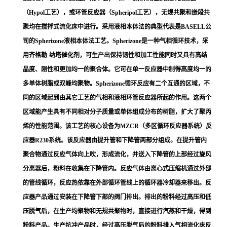
（Hypol工艺），或环管反应器（Spheripol工艺），无规共聚和嵌段共
聚均在搅拌式流化床中进行。采用液相本体法的典型代表是BASELL公
司的Spherizone液相本体法工艺。Spherizone是一种气相循环技术，采
用齐格勒-纳塔催化剂，可生产出保持韧性和加工性能同时又具有高结
晶度、刚性和更加均一的聚合体。它可在单一反应器中制得高度均一的
多单体树脂或双峰均聚物。Spherizone循环反应有二个互通的区域，不
同的区域起到由其它工艺的气相和液相环管反应器所起的作用。这两个
区域能产生具有不同相对分子质量或单体组成分布的树脂，扩大了聚丙
烯的性能范围。该工艺的核心设备为MZCR（多区循环反应器系统）反
应器R
230
系统。该反应器由提升管和下降管两部分组成。在提升管内
聚合物通过反应气体向上吹，形成流化，并送入下降管的上部经过
旋风
分离器
后，粉料在收集在下降管内。反应气体由
离心式压缩机
通过外部
的管线循环，反应热依靠在外部循环管线上的循环器冷却器来移出。反
应器产品通过安装在下降管下部的阀门排出。排出的粉料经过高压和低
压脱气后，在生产均聚物和无规共聚物时，直接进行汽蒸和干燥，得到
粉料产品。生产抗冲产品时，经过高压脱气后的粉料排入气相流化床反