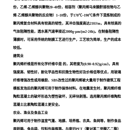
份，
乙烯-乙烯醇共聚物
20~40份，
相容剂
（聚丙烯马来酸酐接枝物与
乙
烯-乙烯醇共聚物
的反应物）1~10份，于170℃~190℃条件下混炼制成的
聚丙烯复合材料具有较高的韧性，其冲击强度高达210J/m，具有较高的
气体阻隔性能，透水蒸汽速率接近2000g·μm/(m
2
·24h)。在制备阻隔性
薄膜时，可采用传统的制膜工艺进行生产，工艺较为简单，生产的成本
较低。
建筑业
聚丙烯纤维是所有
化学纤维
中是 的，其密度为(0.90~0.92)g/cm
3
，具有
强度高、韧性好，耐化学品性和抗微生物性好及价格低等优点，用玻璃
纤维增强改性或用橡胶、SBS改性过的聚丙烯被大量用于制作建筑工程
模板发泡后的聚丙烯可用于
制作
装饰材料
。在地震发生时，聚丙烯纤维
陶粒混凝土
的破坏形态为塑性破坏，无碎块剥落。选用聚丙烯纤维陶粒
混凝土比素陶粒混凝土更安全。
农业、渔业及食品工业
聚丙烯可用于制作温室气蓬、地膜、培养瓶、农具、鱼网等，制作食品
周转箱、食品袋、饮料包装瓶等。与废旧
PET
（聚对苯二甲酸乙二酯）