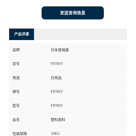
发送咨询信息
产品详请
品牌
日本普瑞曼
F970SV
货号
用途
日用品
F970SV
牌号
F970SV
型号
品名
塑料原料
25KG
包装规格