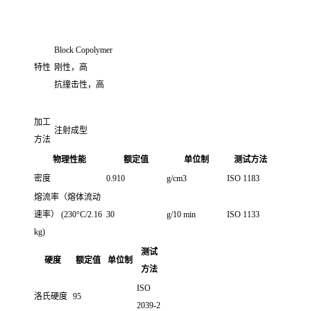
Block Copolymer
特性
刚性，高
抗撞击性，高
加工
注射成型
方法
物理性能
额定值
单位制
测试方法
密度
0.910
g/cm3
ISO 1183
熔流率（熔体流动
速率） (230°C/2.16
30
g/10 min
ISO 1133
kg)
测试
硬度
额定值
单位制
方法
ISO
洛氏硬度
95
2039-2