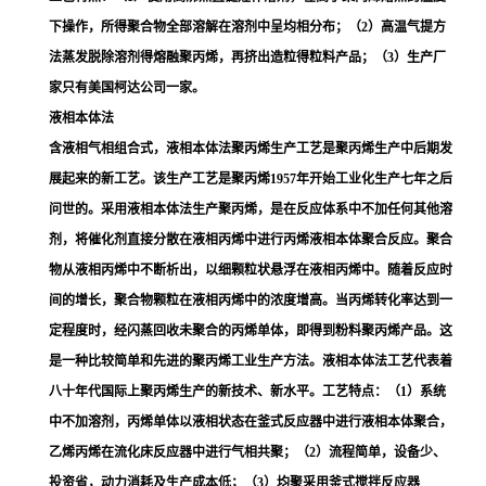
下操作，所得聚合物全部溶解在溶剂中呈均相分布；（2）高温气提方
法蒸发脱除溶剂得熔融聚丙烯，再挤出造粒得粒料产品；（3）生产厂
家只有美国柯达公司一家。
液相本体法
含液相气相组合式，液相本体法聚丙烯生产工艺是聚丙烯生产中后期发
展起来的新工艺。该生产工艺是聚丙烯1957年开始工业化生产七年之后
问世的。采用液相本体法生产聚丙烯，是在反应体系中不加任何其他溶
剂，将催化剂直接分散在液相丙烯中进行丙烯液相本体聚合反应。聚合
物从液相丙烯中不断析出，以细颗粒状悬浮在液相丙烯中。随着反应时
间的增长，聚合物颗粒在液相丙烯中的浓度增高。当丙烯转化率达到一
定程度时，经
闪蒸
回收未聚合的丙烯单体，即得到粉料聚丙烯产品。这
是一种比较简单和先进的聚丙烯工业生产方法。液相本体法工艺代表着
八十年代国际上聚丙烯生产的新技术、新水平。工艺特点：（1）系统
中不加溶剂，丙烯单体以液相状态在
釜式反应器
中进行液相本体聚合，
乙烯丙烯在
流化床反应器
中进行气相共聚；（2）流程简单，设备少、
投资省，动力消耗及生产成本低；（3）均聚采用釜式搅拌反应器