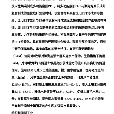
反应性共混制成多功能废旧PET，将多功能废旧PET与聚丙烯原位成纤
复合制成的原位成纤复合材料。该复合材料具有废旧PET形成异形微
纤、废旧PET微纤与PP基体树脂间形成适度柔性强结合的界面等结构特
征，废旧PET与PP复合制备的原位成纤复合材料的韧性刚性均比PP明
显提高，力学性能的重现性相当好。将我国每年大量产生的废弃物即废
旧PET资源化，具有显著的经济和社会效益。我国东部沿海地区，拥有
广袤的海洋滩涂，具有典型的盐渍土特征。有研究
聚丙烯酰胺
（
PAM
）协同3种牧草对滨海盐渍土区实施水土保持。生物措施下施用
PAM。对3种牧草均有促进土壤提高抗侵蚀能力的提升具有良好的促进
作用。施用PAM可减少土壤侵蚀量，提升雨水截留量；优先考虑低剂
量（1g/m），其单位质量PAM的水土保持效益 ，可减少年侵蚀量
42.8%~46.7%，可抑制土壤腾发总量28.7%~40.4%，增大土壤水分散失
量5.0%~12.4%，降低水分散失率1.83%~3.25%，促进土壤持水能力上
升；在牧草生长初期。提升雨水截留量16.5%~33.8%。PAM的协同作
用有利于抑制土壤腾发的产生和加强雨水截留能力。
纺织和印刷工业