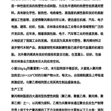
是一种性能优良的热塑性合成树脂，为无色半透明的热塑性轻质通用塑
料。具有耐化学性、耐热性、电绝缘性、高强度机械性能和良好的高耐
磨加工性能等，这使得聚丙烯自问世以来，便迅速在机械、汽车、电子
电器、建筑、纺织、包装、农林渔业和食品工业等众多领域得到广泛的
开发应用。
近年来，随着我国包装、电子、汽车等工业的快速发展，极
大地促进了我国工业的发展。 而且因为其具有可塑性，聚丙烯材料正
逐步替代木制产品，高强度韧性和高耐磨性能已逐步取代金属的机械功
能。 另外聚丙烯具有良好的接枝和复合功能，在混凝土、纺织、包装
和农林渔业方面具有巨大的应用空间。
小鼠以8g/kg剂量灌胃1～5次，未引起明显中毒症状。大鼠吸入聚丙烯
加热至210～220℃时的分解产物30次，每次2h，出现眼粘膜及上呼吸道
刺激症状。与聚乙烯相同禁止用其再生制品盛装食品。
生产工艺
聚丙烯树脂是四大通用型
热塑性树脂
（
聚乙烯
、
聚氯乙烯
、聚丙烯、
聚
苯乙烯
）之一，以
丙烯
为原料，
乙烯
为共聚单体通过聚合反应生产制得
世界上用于生产聚丙烯的工艺方法按类别划分主要有以下几大类：溶剂