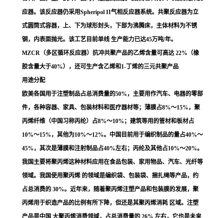
应器。该反应器仍采用Spheripol II气相反应器系统。共聚反应器为立
式圆筒式容器，上、下为球形封头，下部为沸腾床，主体材料为不锈
钢，内表面抛光。该工艺目前单线 生产能力已达45万吨/年。
MZCR（多区循环反应器）抗冲共聚产品的乙烯含量可高达 22%（橡
胶含量大于40%），还可生产含
乙烯
和
1-丁烯
的三元共聚产品
用途分配
欧美各国用于注塑制品占总消费量的50%，主要用作汽车、电器的零部
件，各种容器、家具、包装材料和医疗器材等；薄膜占8%～15%，聚
丙烯纤维（中国习称丙纶）占8%～10%；建筑等用的管材和板材占
10%～15%，其他为10%～12%。中国目前用于编织制品的量占40%～
45%，其次是薄膜和注射制品占40%左右；丙纶及其他占10%～20%。
我国主要将聚丙烯这种材料应用在食品包装、家用物品、汽车、光纤等
领域。我国使用聚丙烯 的领域是编织袋、包装袋、捆扎绳等产品，约
占总消费的 30%。近年来，随着聚丙烯注塑产品和包装膜的发展，聚
丙烯用于织造产品的比例有所下降，但还是其聚丙烯消耗 区域。注塑
产品是中国 大聚丙烯消费领域，占总消费量的 26% 左右，它也是未来