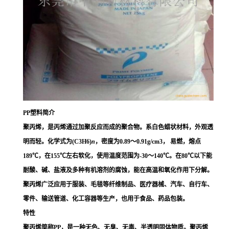
PP塑料
简介
聚丙烯，是丙烯通过
加聚反应
而成的
聚合物
。系白色蜡状材料，外观透
明而轻。化学式为(C
3
H
6
)
n
，密度为0.89～0.91g/cm
3
， 易燃，熔点
189℃，在155℃左右软化，使用温度范围为-30～140℃。在80℃以下能
耐酸、碱、盐液及多种有机溶剂的腐蚀，能在高温和氧化作用下分解。
聚丙烯广泛应用于服装、毛毯等纤维制品、医疗器械、汽车、自行车、
零件、输送管道、化工容器等生产，也用于食品、药品包装。
特性
聚丙烯简称PP，是一种无色、无臭、无毒、半透明固体物质。
聚丙烯