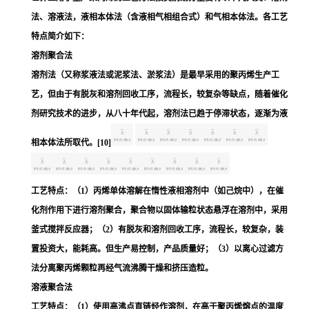
法、溶液法，液相本体法（含液相气相组合式）和气相本体法。各工艺
特点简介如下：
溶剂聚合法
溶剂法（又称浆液法或泥浆法、淤浆法）是最早采用的聚丙烯生产工
艺，但由于有脱灰和溶剂回收工序，流程长，较复杂等缺点，随着催化
剂研究技术的进步，从八十年代起，溶剂法已趋于停滞状态，逐渐为液
相本体法所取代。
[10]
工艺特点：（1）丙烯单体溶解在惰性液相溶剂中（如
己烷
中），在催
化剂作用下进行溶剂聚合，聚合物以固体输粒状态悬浮在溶剂中，采用
釜式搅拌反应器；（2）有脱灰和溶剂回收工序，流程长，较复杂，装
置投资大，能耗高。但生产易控制，产品质量好；（3）以离心过滤方
法分离聚丙烯颗粒再经气流
沸腾干燥
和挤压造粒。
溶液聚合法
工艺特点：（1）使用高沸点直链烃作溶剂，在高于聚丙烯熔点的温度