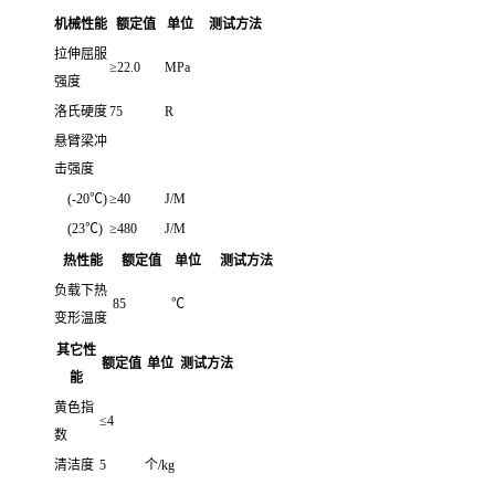
机械性能
额定值
单位
测试方法
拉伸屈服
≥22.0
MPa
强度
洛氏硬度
75
R
悬臂梁冲
击强度
(-20℃)
≥40
J/M
(23℃)
≥480
J/M
热性能
额定值
单位
测试方法
负载下热
85
℃
变形温度
其它性
额定值
单位
测试方法
能
黄色指
≤4
数
清洁度
5
个/kg