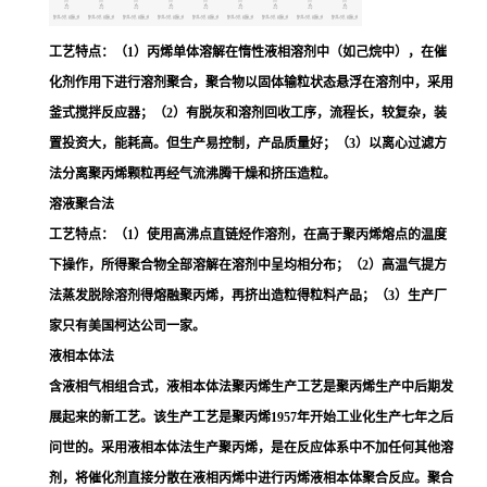
工艺特点：（1）丙烯单体溶解在惰性液相溶剂中（如
己烷
中），在催
化剂作用下进行溶剂聚合，聚合物以固体输粒状态悬浮在溶剂中，采用
釜式搅拌反应器；（2）有脱灰和溶剂回收工序，流程长，较复杂，装
置投资大，能耗高。但生产易控制，产品质量好；（3）以离心过滤方
法分离聚丙烯颗粒再经气流
沸腾干燥
和挤压造粒。
溶液聚合法
工艺特点：（1）使用高沸点直链烃作溶剂，在高于聚丙烯熔点的温度
下操作，所得聚合物全部溶解在溶剂中呈均相分布；（2）高温气提方
法蒸发脱除溶剂得熔融聚丙烯，再挤出造粒得粒料产品；（3）生产厂
家只有美国柯达公司一家。
液相本体法
含液相气相组合式，液相本体法聚丙烯生产工艺是聚丙烯生产中后期发
展起来的新工艺。该生产工艺是聚丙烯1957年开始工业化生产七年之后
问世的。采用液相本体法生产聚丙烯，是在反应体系中不加任何其他溶
剂，将催化剂直接分散在液相丙烯中进行丙烯液相本体聚合反应。聚合