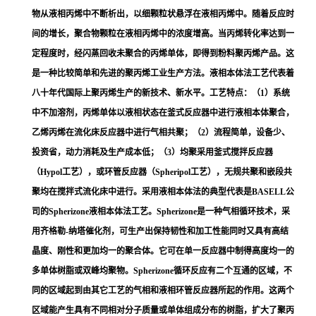
物从液相丙烯中不断析出，以细颗粒状悬浮在液相丙烯中。随着反应时
间的增长，聚合物颗粒在液相丙烯中的浓度增高。当丙烯转化率达到一
定程度时，经
闪蒸
回收未聚合的丙烯单体，即得到粉料聚丙烯产品。这
是一种比较简单和先进的聚丙烯工业生产方法。液相本体法工艺代表着
八十年代国际上聚丙烯生产的新技术、新水平。工艺特点：（1）系统
中不加溶剂，丙烯单体以液相状态在
釜式反应器
中进行液相本体聚合，
乙烯丙烯在
流化床反应器
中进行气相共聚；（2）流程简单，设备少、
投资省，动力消耗及生产成本低；（3）均聚采用釜式搅拌反应器
（Hypol工艺），或环管反应器（Spheripol工艺），无规共聚和嵌段共
聚均在搅拌式流化床中进行。采用液相本体法的典型代表是BASELL公
司的Spherizone液相本体法工艺。Spherizone是一种气相循环技术，采
用齐格勒-纳塔催化剂，可生产出保持韧性和加工性能同时又具有高结
晶度、刚性和更加均一的聚合体。它可在单一反应器中制得高度均一的
多单体树脂或双峰均聚物。Spherizone循环反应有二个互通的区域，不
同的区域起到由其它工艺的气相和液相环管反应器所起的作用。这两个
区域能产生具有不同相对分子质量或单体组成分布的树脂，扩大了聚丙