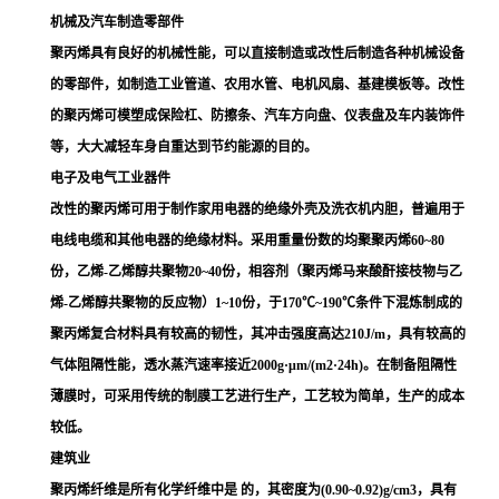
机械及汽车制造零部件
聚丙烯具有良好的机械性能，可以直接制造或改性后制造各种机械设备
的零部件，如制造工业管道、农用水管、电机风扇、基建模板等。改性
的聚丙烯可模塑成保险杠、防擦条、汽车方向盘、仪表盘及车内装饰件
等，大大减轻车身自重达到节约能源的目的。
电子及电气工业器件
改性的聚丙烯可用于制作家用电器的绝缘外壳及洗衣机内胆，普遍用于
电线电缆和其他电器的绝缘材料。采用重量份数的均聚聚丙烯60~80
份，
乙烯-乙烯醇共聚物
20~40份，
相容剂
（聚丙烯马来酸酐接枝物与
乙
烯-乙烯醇共聚物
的反应物）1~10份，于170℃~190℃条件下混炼制成的
聚丙烯复合材料具有较高的韧性，其冲击强度高达210J/m，具有较高的
气体阻隔性能，透水蒸汽速率接近2000g·μm/(m
2
·24h)。在制备阻隔性
薄膜时，可采用传统的制膜工艺进行生产，工艺较为简单，生产的成本
较低。
建筑业
聚丙烯纤维是所有
化学纤维
中是 的，其密度为(0.90~0.92)g/cm
3
，具有