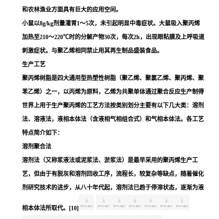
和农林渔业方面具有巨大的应用空间。
小鼠以8g/kg剂量灌胃1～5次，未引起明显中毒症状。大鼠吸入聚丙烯
加热至210～220℃时的分解产物30次，每次2h，出现眼粘膜及上呼吸道
刺激症状。与聚乙烯相同禁止用其再生制品盛装食品。
生产工艺
聚丙烯树脂是四大通用型
热塑性树脂
（
聚乙烯
、
聚氯乙烯
、聚丙烯、
聚
苯乙烯
）之一，以
丙烯
为原料，
乙烯
为共聚单体通过聚合反应生产制得
世界上用于生产聚丙烯的工艺方法按类别划分主要有以下几大类：溶剂
法、溶液法，液相本体法（含液相气相组合式）和气相本体法。各工艺
特点简介如下：
溶剂聚合法
溶剂法（又称浆液法或泥浆法、淤浆法）是最早采用的聚丙烯生产工
艺，但由于有脱灰和溶剂回收工序，流程长，较复杂等缺点，随着催化
剂研究技术的进步，从八十年代起，溶剂法已趋于停滞状态，逐渐为液
相本体法所取代。
[10]