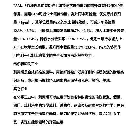
PAM。对3种牧草均有促进土壤提高抗侵蚀能力的提升具有良好的促进
作用。施用PAM可减少土壤侵蚀量，提升雨水截留量；优先考虑低剂
量（1g/m），其单位质量PAM的水土保持效益 ，可减少年侵蚀量
42.8%~46.7%，可抑制土壤腾发总量28.7%~40.4%，增大土壤水分散失
量5.0%~12.4%，降低水分散失率1.83%~3.25%，促进土壤持水能力上
升；在牧草生长初期。提升雨水截留量16.5%~33.8%。PAM的协同作
用有利于抑制土壤腾发的产生和加强雨水截留能力。
纺织和印刷工业
聚丙烯是合成纤维的原料，
丙纶纤维
被广泛用于制作轻质美观的耐用纺
织用品，应用聚丙烯材料印刷出的画面特别光亮、鲜艳、美观。
其它行业
在化学工业中，聚丙烯可以应用于制备各种耐腐蚀的输送管道、储槽、
阀门、填料塔中的异型填料、过滤布、耐腐泵及耐腐容器的衬里；在医
药方面可用于制作医疗器具；聚丙烯还可以通过接枝、复合和共混工
艺，实现在能源领域的开发应用