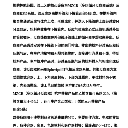
烯的性能范围。该工艺的核心设备为MZCR（多区循环反应器系统）反
应器R
230
系统。该反应器由提升管和下降管两部分组成。在提升管内
聚合物通过反应气体向上吹，形成流化，并送入下降管的上部经过
旋风
分离器
后，粉料在收集在下降管内。反应气体由
离心式压缩机
通过外部
的管线循环，反应热依靠在外部循环管线上的循环器冷却器来移出。反
应器产品通过安装在下降管下部的阀门排出。排出的粉料经过高压和低
压脱气后，在生产均聚物和无规共聚物时，直接进行汽蒸和干燥，得到
粉料产品。生产抗冲产品时，经过高压脱气后的粉料排入气相流化床反
应器。该反应器仍采用Spheripol II气相反应器系统。共聚反应器为立
式圆筒式容器，上、下为球形封头，下部为沸腾床，主体材料为不锈
钢，内表面抛光。该工艺目前单线 生产能力已达45万吨/年。
MZCR（多区循环反应器）抗冲共聚产品的乙烯含量可高达 22%（橡
胶含量大于40%），还可生产含
乙烯
和
1-丁烯
的三元共聚产品
用途分配
欧美各国用于注塑制品占总消费量的50%，主要用作汽车、电器的零部
件，各种容器、家具、包装材料和医疗器材等；薄膜占8%～15%，聚