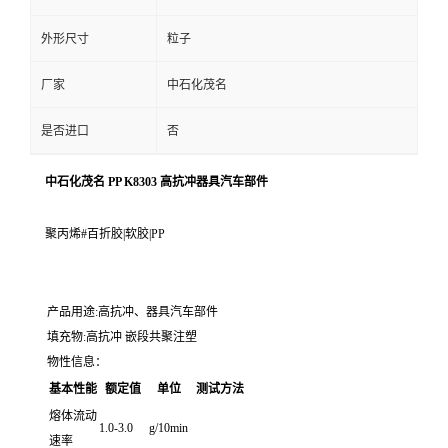
外形尺寸
粒子
厂家
中石化茂名
是否进口
否
中石化茂名 PP K8303 高抗冲器具汽车部件
聚丙烯#百折胶|软胶|PP
产品用途:高抗冲、器具汽车部件
填充物:高抗冲 嵌段共聚注塑
物性信息：
基本性能
额定值
单位
测试方法
熔体流动
1.0-3.0
g/10min
速率