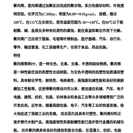
聚丙烯，是丙烯通过
加聚反应
而成的
聚合物
。系白色蜡状材料，外观透
明而轻。化学式为(C
3
H
6
)
n
，密度为0.89～0.91g/cm
3
， 易燃，熔点
189℃，在155℃左右软化，使用温度范围为-30～140℃。在80℃以下能
耐酸、碱、盐液及多种有机溶剂的腐蚀，能在高温和氧化作用下分解。
聚丙烯广泛应用于服装、毛毯等纤维制品、医疗器械、汽车、自行车、
零件、输送管道、化工容器等生产，也用于食品、药品包装。
特性
聚丙烯简称PP，是一种无色、无臭、无毒、半透明固体物质。
聚丙烯
是一种性能优良的热塑性合成树脂，为无色半透明的热塑性轻质通用塑
料。具有耐化学性、耐热性、电绝缘性、高强度机械性能和良好的高耐
磨加工性能等，这使得聚丙烯自问世以来，便迅速在机械、汽车、电子
电器、建筑、纺织、包装、农林渔业和食品工业等众多领域得到广泛的
开发应用。
近年来，随着我国包装、电子、汽车等工业的快速发展，极
大地促进了我国工业的发展。 而且因为其具有可塑性，聚丙烯材料正
逐步替代木制产品，高强度韧性和高耐磨性能已逐步取代金属的机械功
能。 另外聚丙烯具有良好的接枝和复合功能，在混凝土、纺织、包装