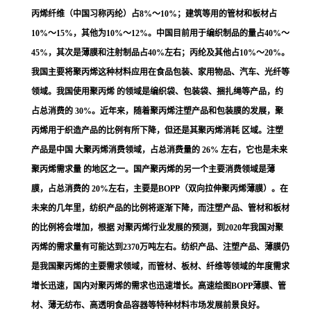
丙烯纤维（中国习称丙纶）占8%～10%；建筑等用的管材和板材占
10%～15%，其他为10%～12%。中国目前用于编织制品的量占40%～
45%，其次是薄膜和注射制品占40%左右；丙纶及其他占10%～20%。
我国主要将聚丙烯这种材料应用在食品包装、家用物品、汽车、光纤等
领域。我国使用聚丙烯 的领域是编织袋、包装袋、捆扎绳等产品，约
占总消费的 30%。近年来，随着聚丙烯注塑产品和包装膜的发展，聚
丙烯用于织造产品的比例有所下降，但还是其聚丙烯消耗 区域。注塑
产品是中国 大聚丙烯消费领域，占总消费量的 26% 左右，它也是未来
聚丙烯需求量 的地区之一。国产聚丙烯的另一个主要消费领域是薄
膜，占总消费的 20%左右，主要是
BOPP
（双向拉伸聚丙烯薄膜）。在
未来的几年里，纺织产品的比例将逐渐下降，而注塑产品、管材和板材
的比例将会增加，根据 对聚丙烯行业发展的预测，到2020年我国对聚
丙烯的需求量有可能达到2370万吨左右。纺织产品、注塑产品、薄膜仍
是我国聚丙烯的主要需求领域，而管材、板材、纤维等领域的年度需求
增长迅速，国内对聚丙烯的需求也迅速增长。高速绘图BOPP薄膜、管
材、薄无纺布、高透明食品容器等特种材料市场发展前景良好。