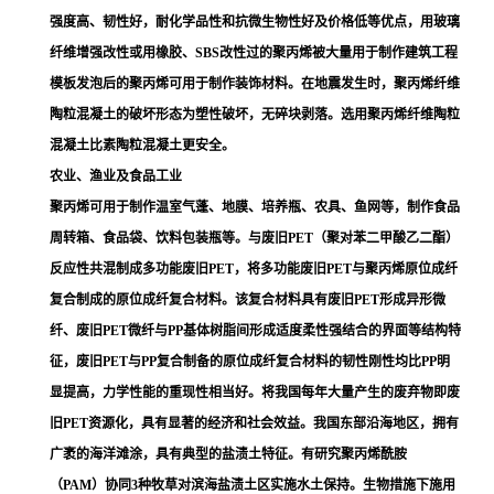
强度高、韧性好，耐化学品性和抗微生物性好及价格低等优点，用玻璃
纤维增强改性或用橡胶、SBS改性过的聚丙烯被大量用于制作建筑工程
模板发泡后的聚丙烯可用于
制作
装饰材料
。在地震发生时，聚丙烯纤维
陶粒混凝土
的破坏形态为塑性破坏，无碎块剥落。选用聚丙烯纤维陶粒
混凝土比素陶粒混凝土更安全。
农业、渔业及食品工业
聚丙烯可用于制作温室气蓬、地膜、培养瓶、农具、鱼网等，制作食品
周转箱、食品袋、饮料包装瓶等。与废旧
PET
（聚对苯二甲酸乙二酯）
反应性共混制成多功能废旧PET，将多功能废旧PET与聚丙烯原位成纤
复合制成的原位成纤复合材料。该复合材料具有废旧PET形成异形微
纤、废旧PET微纤与PP基体树脂间形成适度柔性强结合的界面等结构特
征，废旧PET与PP复合制备的原位成纤复合材料的韧性刚性均比PP明
显提高，力学性能的重现性相当好。将我国每年大量产生的废弃物即废
旧PET资源化，具有显著的经济和社会效益。我国东部沿海地区，拥有
广袤的海洋滩涂，具有典型的盐渍土特征。有研究
聚丙烯酰胺
（
PAM
）协同3种牧草对滨海盐渍土区实施水土保持。生物措施下施用