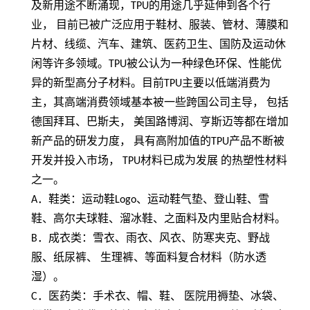
及新用途不断涌现，
TPU
的用途几乎延伸到各个行
业， 目前已被广泛应用于鞋材、服装、管材、薄膜和
片材、线缆、汽车、建筑、医药卫生、国防及运动休
闲等许多领域。
TPU
被公认为一种绿色环保、性能优
异的新型高分子材料。目前
TPU
主要以低端消费为
主，其高端消费领域基本被一些跨国公司主导， 包括
德国拜耳、巴斯夫， 美国路博润、亨斯迈等都在增加
新产品的研发力度， 具有高附加值的
TPU
产品不断被
开发并投入市场，
TPU
材料已成为发展 的热塑性材料
之一。
A
．鞋类：运动鞋
Logo
、运动鞋气垫、登山鞋、雪
鞋、高尔夫球鞋、溜冰鞋、之面料及内里贴合材料。
B
．成衣类：雪衣、雨衣、风衣、防寒夹克、野战
服、纸尿裤、 生理裤、等面料复合材料（防水透
湿）。
C
．医药类：手术衣、帽、鞋、 医院用褥垫、冰袋、