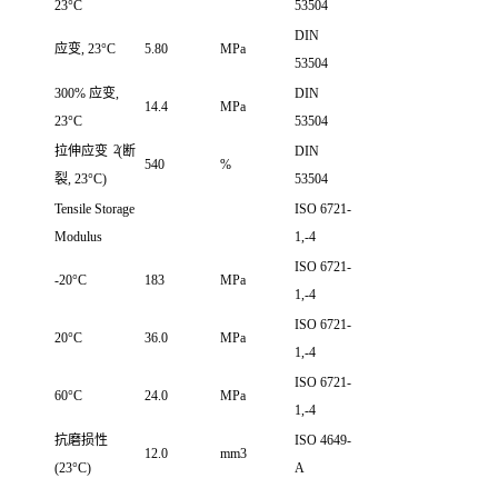
23°C
53504
DIN
应变, 23°C
5.80
MPa
53504
300% 应变,
DIN
14.4
MPa
23°C
53504
2
拉伸应变
(断
DIN
540
%
裂, 23°C)
53504
Tensile Storage
ISO 6721-
Modulus
1,-4
ISO 6721-
-20°C
183
MPa
1,-4
ISO 6721-
20°C
36.0
MPa
1,-4
ISO 6721-
60°C
24.0
MPa
1,-4
抗磨损性
ISO 4649-
12.0
mm3
(23°C)
A