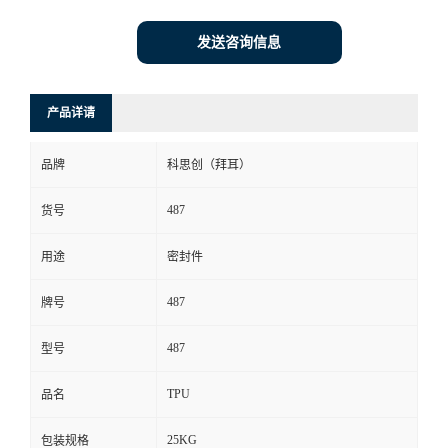
发送咨询信息
产品详请
品牌
科思创（拜耳）
487
货号
用途
密封件
487
牌号
487
型号
TPU
品名
25KG
包装规格