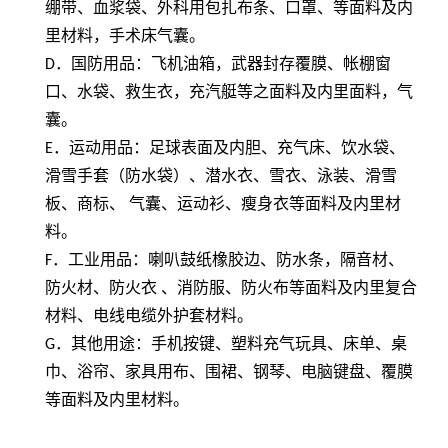
绷带、血浆袋、外科用包扎布条、口罩、等面料及内
里材料，手术床气囊。
D
．国防用品：飞机油箱，武器封存覆膜、帐棚窗
口、水袋、救生衣，充汽艇等之面料及内里面料，气
囊。
E
．运动用品：足球表面及内胆、充气床、饮水袋、
滑雪手套（防水袋）、潜水衣、雪衣、泳装、滑雪
板、商标、 气囊、运动衫、瘦身衣等面料及内里材
料。
F
．工业用品：喇叭鼓纸橡胶边、防水条，隔音材、
防火材、防火衣 、消防服、防火布等面料及内里复合
材料、电线电缆外护套材料。
G
．其他用途：手机按键、塑料充气玩具、床单、桌
巾、浴帘、家具用布、围裙、钢琴、电脑键盘、覆膜
等面料及内里材料。