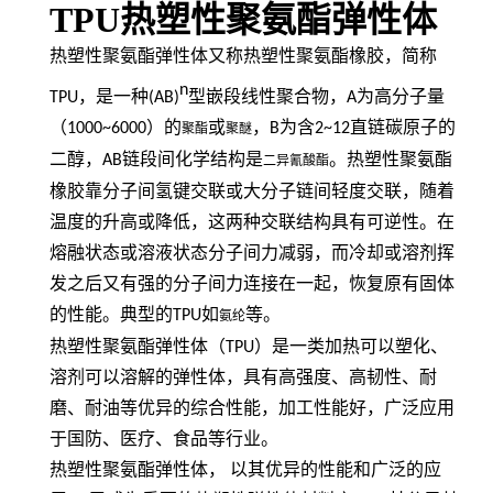
TPU热塑性聚氨酯弹性体
热塑性聚氨酯弹性体又称热塑性聚氨酯橡胶，简称
n
TPU
，是一种
(AB)
型嵌段线性聚合物，
A
为高分子量
（
1000~6000
）的
或
，
B
为含
2~12
直链碳原子的
聚酯
聚醚
二醇，
AB
链段间化学结构是
。热塑性聚氨酯
二异氰酸酯
橡胶靠分子间氢键交联或大分子链间轻度交联，随着
温度的升高或降低，这两种交联结构具有可逆性。在
熔融状态或溶液状态分子间力减弱，而冷却或溶剂挥
发之后又有强的分子间力连接在一起，恢复原有固体
的性能。典型的
TPU
如
等。
氨纶
热塑性聚氨酯弹性体（
TPU
）是一类加热可以塑化、
溶剂可以溶解的弹性体，具有高强度、高韧性、耐
磨、耐油等优异的综合性能，加工性能好，广泛应用
于国防、医疗、食品等行业。
热塑性聚氨酯弹性体，
以其优异的性能和广泛的应