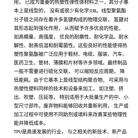
用，
已成为重要的热塑性弹性体材料之一，其分子基
本上是线型的，
没有或很少有化学
。线型聚氨酯
交联
分子链之间存在着许多氢键构成的物理交联，
氢键对
其形态起到强化作用，
从而赋予许多优良的性能，
如高模量、高强度，
优良的耐磨性、耐化学品、耐水
解性、耐髙低温和耐霉菌性。这些良好的性能使得热
塑性聚氨酯被广泛应用于鞋材、电缆、服装、汽车、
医药卫生、管材、薄膜和片材等许多领域。最终制品
一般不需要进行硫化交联，
可以缩短反应周期，
降
低能耗。由于它基本上是线型结构聚合物，
可采用与
热塑性塑料同样的技术和设备来加工，
如注塑、挤
出、吹塑、压延等，
特别适用于大批量生产的中、小
型尺寸部件。废弃物料能够回收并重新利用，
生产或
加工过程中可使用不同助剂或填料来改善某些物理性
能并降低成本。
TPU
是高速发展的行业， 与之相关的新技术、新产品