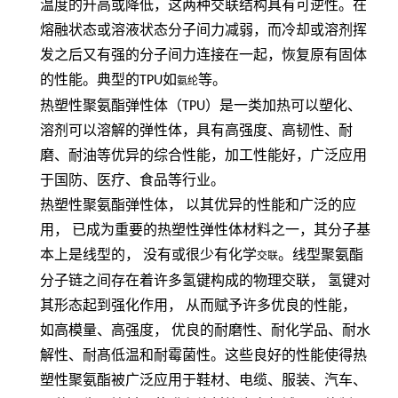
温度的升高或降低，这两种交联结构具有可逆性。在
熔融状态或溶液状态分子间力减弱，而冷却或溶剂挥
发之后又有强的分子间力连接在一起，恢复原有固体
的性能。典型的
TPU
如
等。
氨纶
热塑性聚氨酯弹性体（
TPU
）是一类加热可以塑化、
溶剂可以溶解的弹性体，具有高强度、高韧性、耐
磨、耐油等优异的综合性能，加工性能好，广泛应用
于国防、医疗、食品等行业。
热塑性聚氨酯弹性体，
以其优异的性能和广泛的应
用，
已成为重要的热塑性弹性体材料之一，其分子基
本上是线型的，
没有或很少有化学
。线型聚氨酯
交联
分子链之间存在着许多氢键构成的物理交联，
氢键对
其形态起到强化作用，
从而赋予许多优良的性能，
如高模量、高强度，
优良的耐磨性、耐化学品、耐水
解性、耐髙低温和耐霉菌性。这些良好的性能使得热
塑性聚氨酯被广泛应用于鞋材、电缆、服装、汽车、