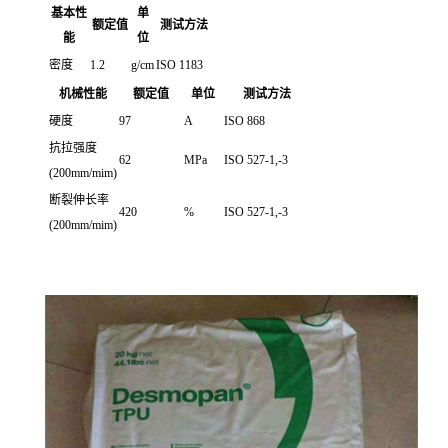
基本性
单
额定值
测试方法
能
位
密度
1.2
g/cm
ISO 1183
机械性能
额定值
单位
测试方法
硬度
97
A
ISO 868
抗拉强度
62
MPa
ISO 527-1,-3
(200mm/mim)
断裂伸长率
420
%
ISO 527-1,-3
(200mm/mim)