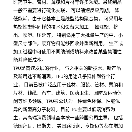
医药卫生、管材、薄膜和片材等许多领域。最终制品
一般不需要进行硫化交联，
可以缩短反应周期，
降
低能耗。由于它基本上是线型结构聚合物，
可采用与
热塑性塑料同样的技术和设备来加工，
如注塑、挤
出、吹塑、压延等，
特别适用于大批量生产的中、小
型尺寸部件。废弃物料能够回收并重新利用，
生产或
加工过程中可使用不同助剂或填料来改善某些物理性
能并降低成本。
TPU
是高速发展的行业， 与之相关的新技术、新产品
及新用途不断涌现，
TPU
的用途几乎延伸到各个行
业， 目前已被广泛应用于鞋材、服装、管材、薄膜和
片材、线缆、汽车、建筑、医药卫生、国防及运动休
闲等许多领域。
TPU
被公认为一种绿色环保、性能优
异的新型高分子材料。目前
TPU
主要以低端消费为
主，其高端消费领域基本被一些跨国公司主导， 包括
德国拜耳、巴斯夫， 美国路博润、亨斯迈等都在增加