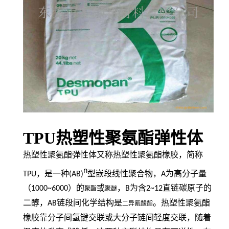
TPU热塑性聚氨酯弹性体
热塑性聚氨酯弹性体又称热塑性聚氨酯橡胶，简称
n
TPU
，是一种
(AB)
型嵌段线性聚合物，
A
为高分子量
（
1000~6000
）的
或
，
B
为含
2~12
直链碳原子的
聚酯
聚醚
二醇，
AB
链段间化学结构是
。热塑性聚氨酯
二异氰酸酯
橡胶靠分子间氢键交联或大分子链间轻度交联，随着