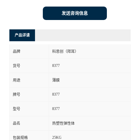
发送咨询信息
产品详请
品牌
科思创（拜耳）
8377
货号
用途
薄膜
8377
牌号
8377
型号
品名
热塑性弹性体
25KG
包装规格