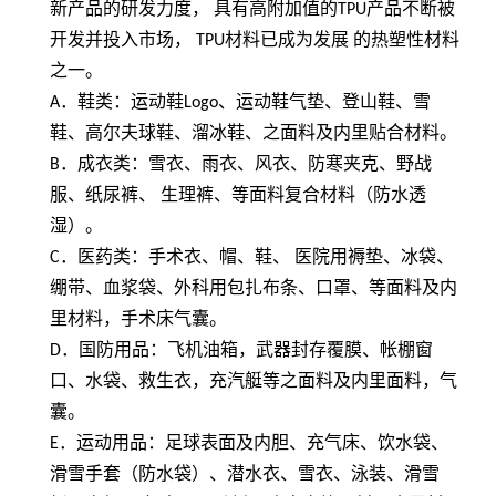
新产品的研发力度， 具有高附加值的
TPU
产品不断被
开发并投入市场，
TPU
材料已成为发展 的热塑性材料
之一。
A
．鞋类：运动鞋
Logo
、运动鞋气垫、登山鞋、雪
鞋、高尔夫球鞋、溜冰鞋、之面料及内里贴合材料。
B
．成衣类：雪衣、雨衣、风衣、防寒夹克、野战
服、纸尿裤、 生理裤、等面料复合材料（防水透
湿）。
C
．医药类：手术衣、帽、鞋、 医院用褥垫、冰袋、
绷带、血浆袋、外科用包扎布条、口罩、等面料及内
里材料，手术床气囊。
D
．国防用品：飞机油箱，武器封存覆膜、帐棚窗
口、水袋、救生衣，充汽艇等之面料及内里面料，气
囊。
E
．运动用品：足球表面及内胆、充气床、饮水袋、
滑雪手套（防水袋）、潜水衣、雪衣、泳装、滑雪