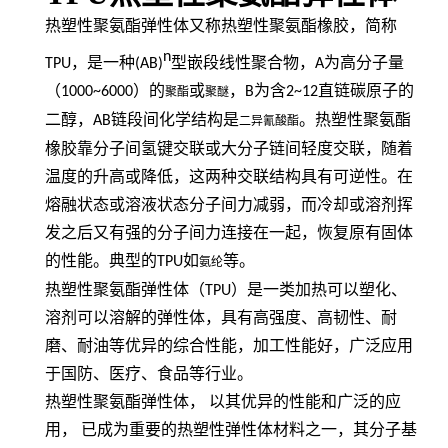
热塑性聚氨酯弹性体又称热塑性聚氨酯橡胶，简称
n
TPU
，是一种
(AB)
型嵌段线性聚合物，
A
为高分子量
（
1000~6000
）的
或
，
B
为含
2~12
直链碳原子的
聚酯
聚醚
二醇，
AB
链段间化学结构是
。热塑性聚氨酯
二异氰酸酯
橡胶靠分子间氢键交联或大分子链间轻度交联，随着
温度的升高或降低，这两种交联结构具有可逆性。在
熔融状态或溶液状态分子间力减弱，而冷却或溶剂挥
发之后又有强的分子间力连接在一起，恢复原有固体
的性能。典型的
TPU
如
等。
氨纶
热塑性聚氨酯弹性体（
TPU
）是一类加热可以塑化、
溶剂可以溶解的弹性体，具有高强度、高韧性、耐
磨、耐油等优异的综合性能，加工性能好，广泛应用
于国防、医疗、食品等行业。
热塑性聚氨酯弹性体，
以其优异的性能和广泛的应
用，
已成为重要的热塑性弹性体材料之一，其分子基