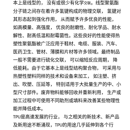
本上是线型的，
没有或很少有化学
。线型聚氨酯
交联
分子链之间存在着许多氢键构成的物理交联，
氢键对
其形态起到强化作用，
从而赋予许多优良的性能，
如高模量、高强度，
优良的耐磨性、耐化学品、耐水
解性、耐髙低温和耐霉菌性。这些良好的性能使得热
塑性聚氨酯被广泛应用于鞋材、电缆、服装、汽车、
医药卫生、管材、薄膜和片材等许多领域。最终制品
一般不需要进行硫化交联，
可以缩短反应周期，
降
低能耗。由于它基本上是线型结构聚合物，
可采用与
热塑性塑料同样的技术和设备来加工，
如注塑、挤
出、吹塑、压延等，
特别适用于大批量生产的中、小
型尺寸部件。废弃物料能够回收并重新利用，
生产或
加工过程中可使用不同助剂或填料来改善某些物理性
能并降低成本。
TPU
是高速发展的行业， 与之相关的新技术、新产品
及新用途不断涌现，
TPU
的用途几乎延伸到各个行