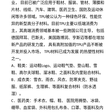
业， 目前已被广泛应用于鞋材、服装、管材、薄膜和
片材、线缆、汽车、建筑、医药卫生、国防及运动休
闲等许多领域。
TPU
被公认为一种绿色环保、性能优
异的新型高分子材料。目前
TPU
主要以低端消费为
主，其高端消费领域基本被一些跨国公司主导， 包括
德国拜耳、巴斯夫， 美国路博润、亨斯迈等都在增加
新产品的研发力度， 具有高附加值的
TPU
产品不断被
开发并投入市场，
TPU
材料已成为发展 的热塑性材料
之一。
A
．鞋类：运动鞋
Logo
、运动鞋气垫、登山鞋、雪
鞋、高尔夫球鞋、溜冰鞋、之面料及内里贴合材料。
B
．成衣类：雪衣、雨衣、风衣、防寒夹克、野战
服、纸尿裤、 生理裤、等面料复合材料（防水透
湿）。
C
．医药类：手术衣、帽、鞋、 医院用褥垫、冰袋、
绷带、血浆袋、外科用包扎布条、口罩、等面料及内