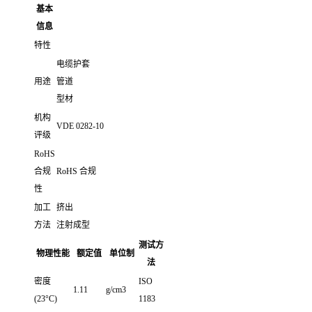
基本
信息
特性
电缆护套
用途
管道
型材
机构
VDE 0282-10
评级
RoHS
合规
RoHS 合规
性
加工
挤出
方法
注射成型
测试方
物理性能
额定值
单位制
法
密度
ISO
1.11
g/cm3
(23°C)
1183