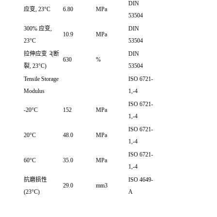
DIN
应变, 23°C
6.80
MPa
53504
300% 应变,
DIN
10.9
MPa
23°C
53504
2
拉伸应变
(断
DIN
630
%
裂, 23°C)
53504
Tensile Storage
ISO 6721-
Modulus
1,-4
ISO 6721-
-20°C
152
MPa
1,-4
ISO 6721-
20°C
48.0
MPa
1,-4
ISO 6721-
60°C
35.0
MPa
1,-4
抗磨损性
ISO 4649-
29.0
mm3
(23°C)
A