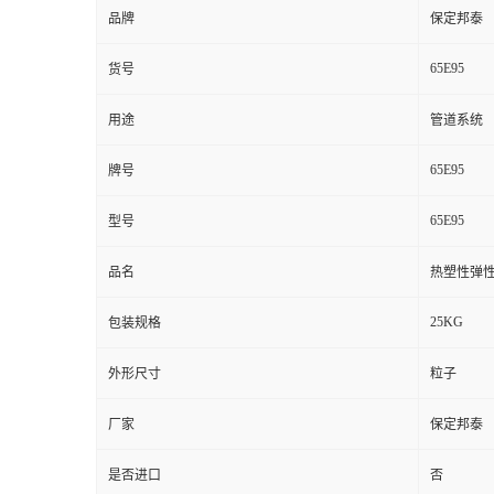
品牌
保定邦泰
65E95
货号
用途
管道系统
65E95
牌号
65E95
型号
品名
热塑性弹
25KG
包装规格
外形尺寸
粒子
厂家
保定邦泰
是否进口
否