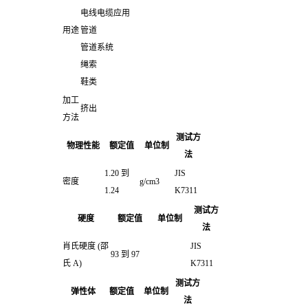
电线电缆应用
用途
管道
管道系统
绳索
鞋类
加工
挤出
方法
测试方
物理性能
额定值
单位制
法
1.20 到
JIS
密度
g/cm3
1.24
K7311
测试方
硬度
额定值
单位制
法
肖氏硬度
(邵
JIS
93 到 97
氏 A)
K7311
测试方
弹性体
额定值
单位制
法