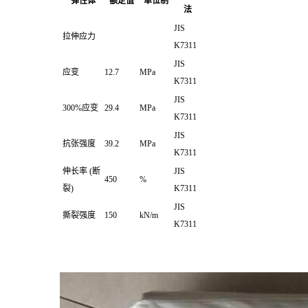
弹性体
额定值
单位制
法
JIS
拉伸应力
K7311
JIS
应变
12.7
MPa
K7311
JIS
300%应变
29.4
MPa
K7311
JIS
抗张强度
39.2
MPa
K7311
伸长率
(断
JIS
450
%
裂)
K7311
JIS
撕裂强度
150
kN/m
K7311