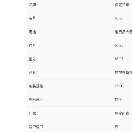
品牌
保定邦泰
66I95
货号
用途
消费品应
66I95
牌号
66I95
型号
品名
热塑性弹
25KG
包装规格
外形尺寸
粒子
厂家
保定邦泰
是否进口
否