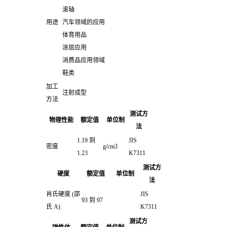
滚轴
用途
汽车领域的应用
体育用品
涂层应用
消费品应用领域
鞋类
加工
注射成型
方法
测试方
物理性能
额定值
单位制
法
1.19 到
JIS
密度
g/cm3
1.23
K7311
测试方
硬度
额定值
单位制
法
肖氏硬度
(邵
JIS
93 到 97
氏 A)
K7311
测试方