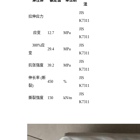
弹性体
额定值
单位制
法
JIS
拉伸应力
K7311
JIS
应变
12.7
MPa
K7311
300%应
JIS
29.4
MPa
变
K7311
JIS
抗张强度
39.2
MPa
K7311
伸长率
(断
JIS
450
%
裂)
K7311
JIS
撕裂强度
150
kN/m
K7311