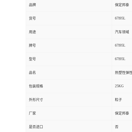
品牌
保定邦泰
67I95L
货号
用途
汽车领域
67I95L
牌号
67I95L
型号
品名
热塑性弹
25KG
包装规格
外形尺寸
粒子
厂家
保定邦泰
是否进口
否