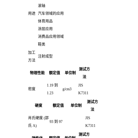
滚轴
用途
汽车领域的应用
体育用品
涂层应用
消费品应用领域
鞋类
加工
注射成型
方法
测试方
物理性能
额定值
单位制
法
1.19 到
JIS
密度
g/cm3
1.23
K7311
测试方
硬度
额定值
单位制
法
肖氏硬度
(邵
JIS
93 到 97
氏 A)
K7311
测试方