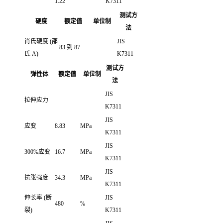
1.22
K7311
测试方
硬度
额定值
单位制
法
肖氏硬度
(邵
JIS
83 到 87
氏 A)
K7311
测试方
弹性体
额定值
单位制
法
JIS
拉伸应力
K7311
JIS
应变
8.83
MPa
K7311
JIS
300%应变
16.7
MPa
K7311
JIS
抗张强度
34.3
MPa
K7311
伸长率
(断
JIS
480
%
裂)
K7311