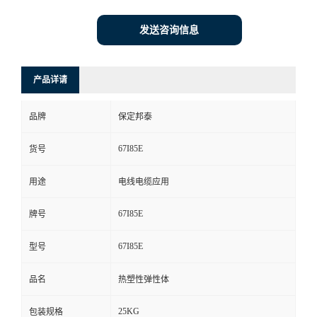
发送咨询信息
产品详请
品牌
保定邦泰
67I85E
货号
用途
电线电缆应用
67I85E
牌号
67I85E
型号
品名
热塑性弹性体
25KG
包装规格