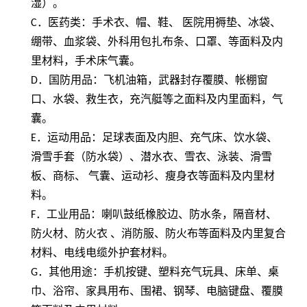
湿）。
C
．医药类：手术衣、帽、鞋、 医院用褥垫、冰袋、
绷带、血浆袋、外科用包扎布条、口罩、等面料及内
里材料，手术床气囊。
D
．国防用品：飞机油箱，武器封存覆膜、帐棚窗
口、水袋、救生衣，充汽艇等之面料及内里面料，气
囊。
E
．运动用品：足球表面及内胆、充气床、饮水袋、
滑雪手套（防水袋）、潜水衣、雪衣、泳装、滑雪
板、商标、 气囊、运动衫、瘦身衣等面料及内里材
料。
F
．工业用品：喇叭鼓纸橡胶边、防水条，隔音材、
防火材、防火衣 、消防服、防火布等面料及内里复合
材料、电线电缆外护套材料。
G
．其他用途：手机按键、塑料充气玩具、床单、桌
巾、浴帘、家具用布、围裙、钢琴、电脑键盘、覆膜