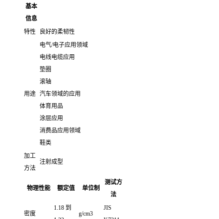
基本
信息
特性
良好的柔韧性
电气/电子应用领域
电线电缆应用
垫圈
滚轴
用途
汽车领域的应用
体育用品
涂层应用
消费品应用领域
鞋类
加工
注射成型
方法
测试方
物理性能
额定值
单位制
法
1.18 到
JIS
密度
g/cm3