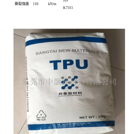
JIS
撕裂强度
110
kN/m
K7311