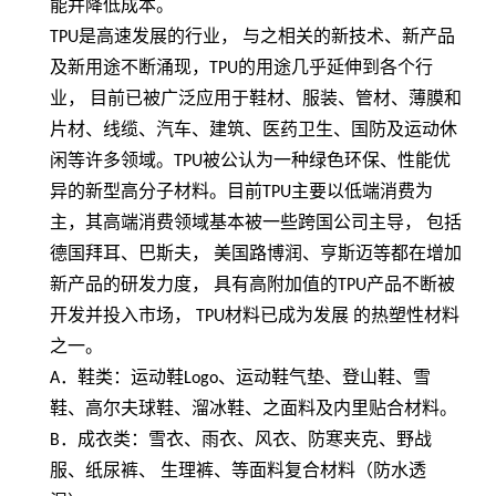
能并降低成本。
TPU
是高速发展的行业， 与之相关的新技术、新产品
及新用途不断涌现，
TPU
的用途几乎延伸到各个行
业， 目前已被广泛应用于鞋材、服装、管材、薄膜和
片材、线缆、汽车、建筑、医药卫生、国防及运动休
闲等许多领域。
TPU
被公认为一种绿色环保、性能优
异的新型高分子材料。目前
TPU
主要以低端消费为
主，其高端消费领域基本被一些跨国公司主导， 包括
德国拜耳、巴斯夫， 美国路博润、亨斯迈等都在增加
新产品的研发力度， 具有高附加值的
TPU
产品不断被
开发并投入市场，
TPU
材料已成为发展 的热塑性材料
之一。
A
．鞋类：运动鞋
Logo
、运动鞋气垫、登山鞋、雪
鞋、高尔夫球鞋、溜冰鞋、之面料及内里贴合材料。
B
．成衣类：雪衣、雨衣、风衣、防寒夹克、野战
服、纸尿裤、 生理裤、等面料复合材料（防水透