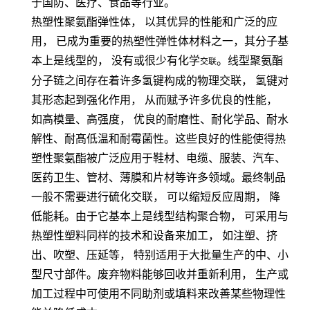
于国防、医疗、食品等行业。
热塑性聚氨酯弹性体，
以其优异的性能和广泛的应
用，
已成为重要的热塑性弹性体材料之一，其分子基
本上是线型的，
没有或很少有化学
。线型聚氨酯
交联
分子链之间存在着许多氢键构成的物理交联，
氢键对
其形态起到强化作用，
从而赋予许多优良的性能，
如高模量、高强度，
优良的耐磨性、耐化学品、耐水
解性、耐髙低温和耐霉菌性。这些良好的性能使得热
塑性聚氨酯被广泛应用于鞋材、电缆、服装、汽车、
医药卫生、管材、薄膜和片材等许多领域。最终制品
一般不需要进行硫化交联，
可以缩短反应周期，
降
低能耗。由于它基本上是线型结构聚合物，
可采用与
热塑性塑料同样的技术和设备来加工，
如注塑、挤
出、吹塑、压延等，
特别适用于大批量生产的中、小
型尺寸部件。废弃物料能够回收并重新利用，
生产或
加工过程中可使用不同助剂或填料来改善某些物理性