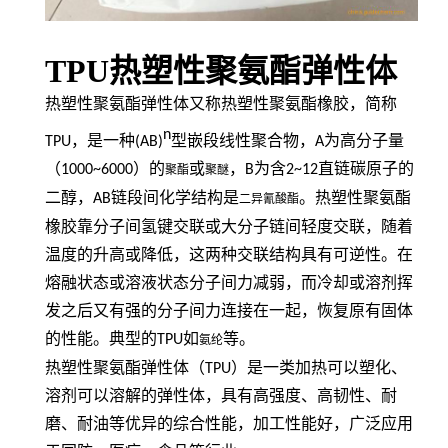
TPU热塑性聚氨酯弹性体
热塑性聚氨酯弹性体又称热塑性聚氨酯橡胶，简称
n
TPU
，是一种
(AB)
型嵌段线性聚合物，
A
为高分子量
（
1000~6000
）的
或
，
B
为含
2~12
直链碳原子的
聚酯
聚醚
二醇，
AB
链段间化学结构是
。热塑性聚氨酯
二异氰酸酯
橡胶靠分子间氢键交联或大分子链间轻度交联，随着
温度的升高或降低，这两种交联结构具有可逆性。在
熔融状态或溶液状态分子间力减弱，而冷却或溶剂挥
发之后又有强的分子间力连接在一起，恢复原有固体
的性能。典型的
TPU
如
等。
氨纶
热塑性聚氨酯弹性体（
TPU
）是一类加热可以塑化、
溶剂可以溶解的弹性体，具有高强度、高韧性、耐
磨、耐油等优异的综合性能，加工性能好，广泛应用