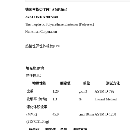
德国亨斯迈 TPU A70E5040
AVALON® A70E5040
Thermoplastic Polyurethane Elastomer (Polyester)
Huntsman Corporation
热塑性弹性体橡胶|TPU
填充物:耐磨
物性信息：
物理性能
额定值
单位
测试方法
比重
1.20
g/cm3
ASTM D-792
收缩率 (流动)
1.3
%
Internal Method
溶化体积流率
(MVR)
45.0
cm3/10min
ASTM D-1238
(215°C/21.6 kg)