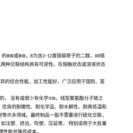
）的
或
，
B
为含
2~12
直链碳原子的二醇，
AB
链
聚酯
聚醚
这两种交联结构具有可逆性。在熔融状态或溶液状态
优异的综合性能，加工性能好，广泛应用于国防、医
的，
没有或很少有化学
。线型聚氨酯分子链之
交联
，
优良的耐磨性、耐化学品、耐水解性、耐髙低温和
材等许多领域。最终制品一般不需要进行硫化交联，
如注塑、挤出、吹塑、压延等，
特别适用于大批量
理性能并降低成本。