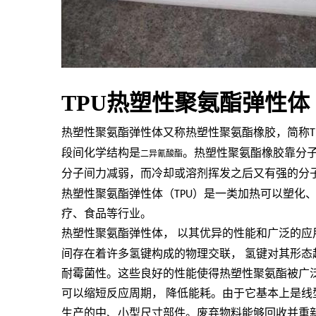
TPU热塑性聚氨酯弹性体
热塑性聚氨酯弹性体又称热塑性聚氨酯橡胶，简称
T
段间化学结构是
。热塑性聚氨酯橡胶靠分
二异氰酸酯
分子间力减弱，而冷却或溶剂挥发之后又有强的分
热塑性聚氨酯弹性体（
TPU
）是一类加热可以塑化
疗、食品等行业。
热塑性聚氨酯弹性体，
以其优异的性能和广泛的应
间存在着许多氢键构成的物理交联，
氢键对其形态
耐霉菌性。这些良好的性能使得热塑性聚氨酯被广
可以缩短反应周期，
降低能耗。由于它基本上是线
生产的中、小型尺寸部件。废弃物料能够回收并重