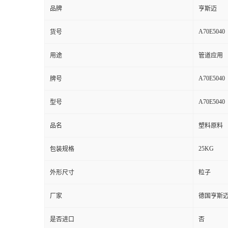
品牌
亨斯迈
A70E5040
货号
用途
管道应用
A70E5040
牌号
A70E5040
型号
品名
塑料原料
25KG
包装规格
外形尺寸
粒子
厂家
德国亨斯
是否进口
否