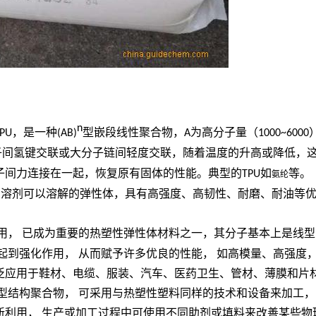
n
PU
，是一种
(AB)
型嵌段线性聚合物，
A
为高分子量（
1000~6000
子间氢键交联或大分子链间轻度交联，随着温度的升高或降低，
子间力连接在一起，恢复原有固体的性能。典型的
TPU
如
等。
氨纶
、溶剂可以溶解的弹性体，具有高强度、高韧性、耐磨、耐油等
用，
已成为重要的热塑性弹性体材料之一，其分子基本上是线型
起到强化作用，
从而赋予许多优良的性能，
如高模量、高强度
泛应用于鞋材、电缆、服装、汽车、医药卫生、管材、薄膜和片
型结构聚合物，
可采用与热塑性塑料同样的技术和设备来加工，
新利用，
生产或加工过程中可使用不同助剂或填料来改善某些物