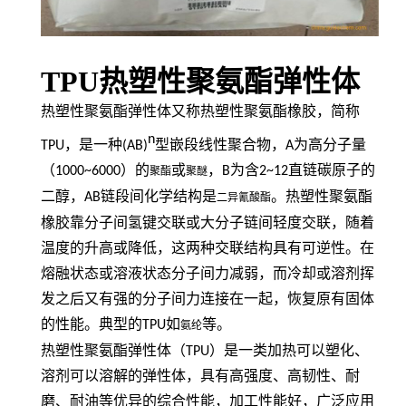
TPU热塑性聚氨酯弹性体
热塑性聚氨酯弹性体又称热塑性聚氨酯橡胶，简称
n
TPU
，是一种
(AB)
型嵌段线性聚合物，
A
为高分子量
（
1000~6000
）的
或
，
B
为含
2~12
直链碳原子的
聚酯
聚醚
二醇，
AB
链段间化学结构是
。热塑性聚氨酯
二异氰酸酯
橡胶靠分子间氢键交联或大分子链间轻度交联，随着
温度的升高或降低，这两种交联结构具有可逆性。在
熔融状态或溶液状态分子间力减弱，而冷却或溶剂挥
发之后又有强的分子间力连接在一起，恢复原有固体
的性能。典型的
TPU
如
等。
氨纶
热塑性聚氨酯弹性体（
TPU
）是一类加热可以塑化、
溶剂可以溶解的弹性体，具有高强度、高韧性、耐
磨、耐油等优异的综合性能，加工性能好，广泛应用