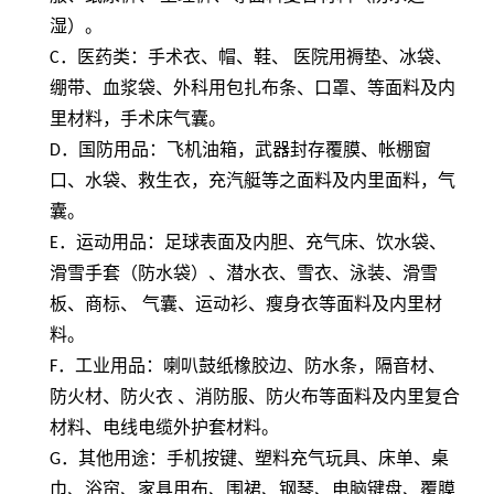
湿）。
C
．医药类：手术衣、帽、鞋、 医院用褥垫、冰袋、
绷带、血浆袋、外科用包扎布条、口罩、等面料及内
里材料，手术床气囊。
D
．国防用品：飞机油箱，武器封存覆膜、帐棚窗
口、水袋、救生衣，充汽艇等之面料及内里面料，气
囊。
E
．运动用品：足球表面及内胆、充气床、饮水袋、
滑雪手套（防水袋）、潜水衣、雪衣、泳装、滑雪
板、商标、 气囊、运动衫、瘦身衣等面料及内里材
料。
F
．工业用品：喇叭鼓纸橡胶边、防水条，隔音材、
防火材、防火衣 、消防服、防火布等面料及内里复合
材料、电线电缆外护套材料。
G
．其他用途：手机按键、塑料充气玩具、床单、桌
巾、浴帘、家具用布、围裙、钢琴、电脑键盘、覆膜