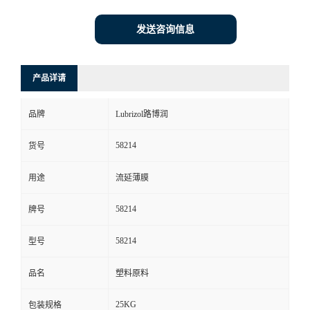
发送咨询信息
产品详请
品牌
Lubrizol路博润
58214
货号
用途
流延薄膜
58214
牌号
58214
型号
品名
塑料原料
25KG
包装规格