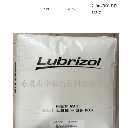
24 hrs./70°C; DIN
70 %
70 %
53517