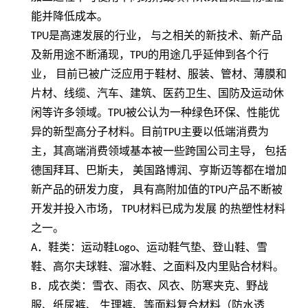
能并降低成本。
TPU
是高速发展的行业， 与之相关的新技术、新产品
及新用途不断涌现，
TPU
的用途几乎延伸到各个行
业， 目前已被广泛应用于鞋材、服装、管材、薄膜和
片材、线缆、汽车、建筑、医药卫生、国防及运动休
闲等许多领域。
TPU
被公认为一种绿色环保、性能优
异的新型高分子材料。目前
TPU
主要以低端消费为
主，其高端消费领域基本被一些跨国公司主导， 包括
德国拜耳、巴斯夫， 美国路博润、亨斯迈等都在增加
新产品的研发力度， 具有高附加值的
TPU
产品不断被
开发并投入市场，
TPU
材料已成为发展 的热塑性材料
之一。
A
．鞋类：运动鞋
Logo
、运动鞋气垫、登山鞋、雪
鞋、高尔夫球鞋、溜冰鞋、之面料及内里贴合材料。
B
．成衣类：雪衣、雨衣、风衣、防寒夹克、野战
服、纸尿裤、 生理裤、等面料复合材料（防水透