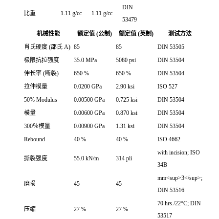
DIN
比重
1.11 g/cc
1.11 g/cc
53479
机械性能
额定值 (公制)
额定值 (英制)
测试方法
肖氏硬度 (邵氏 A)
85
85
DIN 53505
极限抗拉强度
35.0 MPa
5080 psi
DIN 53504
伸长率 (断裂)
650 %
650 %
DIN 53504
拉伸模量
0.0200 GPa
2.90 ksi
ISO 527
50% Modulus
0.00500 GPa
0.725 ksi
DIN 53504
模量
0.00600 GPa
0.870 ksi
DIN 53504
300％模量
0.00900 GPa
1.31 ksi
DIN 53504
Rebound
40 %
40 %
ISO 4662
with incision; ISO
撕裂强度
55.0 kN/m
314 pli
34B
mm<sup>3</sup>;
磨损
45
45
DIN 53516
70 hrs./22°C; DIN
压缩
27 %
27 %
53517