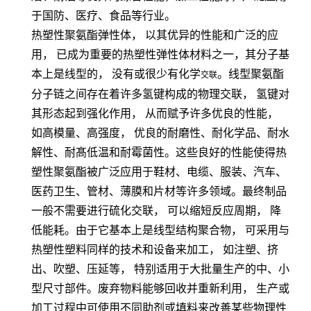
于国防、医疗、食品等行业。
热塑性聚氨酯弹性体，
以其优异的性能和广泛的应
用，
已成为重要的热塑性弹性体材料之一，其分子基
本上是线型的，
没有或很少有化学
。线型聚氨酯
交联
分子链之间存在着许多氢键构成的物理交联，
氢键对
其形态起到强化作用，
从而赋予许多优良的性能，
如高模量、高强度，
优良的耐磨性、耐化学品、耐水
解性、耐髙低温和耐霉菌性。这些良好的性能使得热
塑性聚氨酯被广泛应用于鞋材、电缆、服装、汽车、
医药卫生、管材、薄膜和片材等许多领域。最终制品
一般不需要进行硫化交联，
可以缩短反应周期，
降
低能耗。由于它基本上是线型结构聚合物，
可采用与
热塑性塑料同样的技术和设备来加工，
如注塑、挤
出、吹塑、压延等，
特别适用于大批量生产的中、小
型尺寸部件。废弃物料能够回收并重新利用，
生产或
加工过程中可使用不同助剂或填料来改善某些物理性