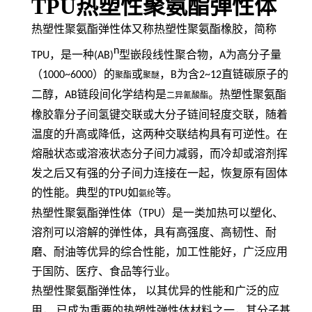
TPU热塑性聚氨酯弹性体
热塑性聚氨酯弹性体又称热塑性聚氨酯橡胶，简称
n
TPU
，是一种
(AB)
型嵌段线性聚合物，
A
为高分子量
（
1000~6000
）的
或
，
B
为含
2~12
直链碳原子的
聚酯
聚醚
二醇，
AB
链段间化学结构是
。热塑性聚氨酯
二异氰酸酯
橡胶靠分子间氢键交联或大分子链间轻度交联，随着
温度的升高或降低，这两种交联结构具有可逆性。在
熔融状态或溶液状态分子间力减弱，而冷却或溶剂挥
发之后又有强的分子间力连接在一起，恢复原有固体
的性能。典型的
TPU
如
等。
氨纶
热塑性聚氨酯弹性体（
TPU
）是一类加热可以塑化、
溶剂可以溶解的弹性体，具有高强度、高韧性、耐
磨、耐油等优异的综合性能，加工性能好，广泛应用
于国防、医疗、食品等行业。
热塑性聚氨酯弹性体，
以其优异的性能和广泛的应
用，
已成为重要的热塑性弹性体材料之一，其分子基