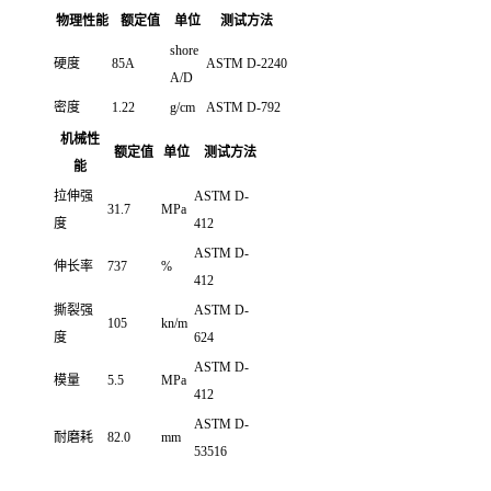
物理性能
额定值
单位
测试方法
shore
硬度
85A
ASTM D-2240
A/D
密度
1.22
g/cm
ASTM D-792
机械性
额定值
单位
测试方法
能
拉伸强
ASTM D-
31.7
MPa
度
412
ASTM D-
伸长率
737
%
412
撕裂强
ASTM D-
105
kn/m
度
624
ASTM D-
模量
5.5
MPa
412
ASTM D-
耐磨耗
82.0
mm
53516