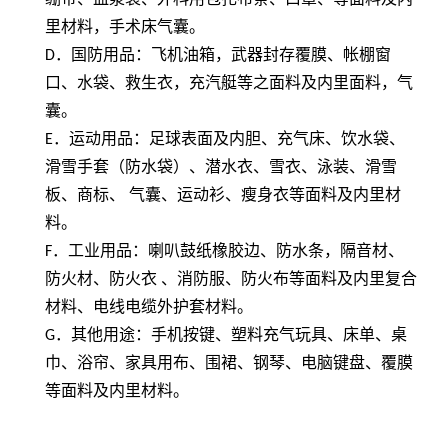
里材料，手术床气囊。
D
．国防用品：飞机油箱，武器封存覆膜、帐棚窗
口、水袋、救生衣，充汽艇等之面料及内里面料，气
囊。
E
．运动用品：足球表面及内胆、充气床、饮水袋、
滑雪手套（防水袋）、潜水衣、雪衣、泳装、滑雪
板、商标、 气囊、运动衫、瘦身衣等面料及内里材
料。
F
．工业用品：喇叭鼓纸橡胶边、防水条，隔音材、
防火材、防火衣 、消防服、防火布等面料及内里复合
材料、电线电缆外护套材料。
G
．其他用途：手机按键、塑料充气玩具、床单、桌
巾、浴帘、家具用布、围裙、钢琴、电脑键盘、覆膜
等面料及内里材料。