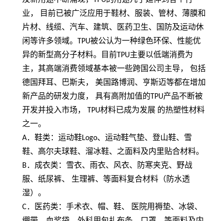
业， 目前已被广泛应用于鞋材、服装、管材、薄膜和
片材、线缆、汽车、建筑、医药卫生、国防及运动休
闲等许多领域。
TPU
被公认为一种绿色环保、性能优
异的新型高分子材料。目前
TPU
主要以低端消费为
主，其高端消费领域基本被一些跨国公司主导， 包括
德国拜耳、巴斯夫， 美国路博润、亨斯迈等都在增加
新产品的研发力度， 具有高附加值的
TPU
产品不断被
开发并投入市场，
TPU
材料已成为发展 的热塑性材料
之一。
A
．鞋类：运动鞋
Logo
、运动鞋气垫、登山鞋、雪
鞋、高尔夫球鞋、溜冰鞋、之面料及内里贴合材料。
B
．成衣类：雪衣、雨衣、风衣、防寒夹克、野战
服、纸尿裤、 生理裤、等面料复合材料（防水透
湿）。
C
．医药类：手术衣、帽、鞋、 医院用褥垫、冰袋、
绷带、血浆袋、外科用包扎布条、口罩、等面料及内