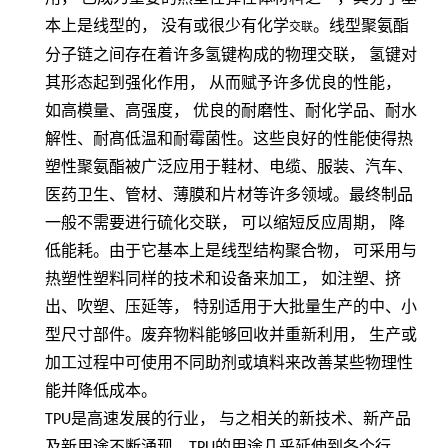
本上是线型的，
没有或很少有化学
。线型聚氨酯
交联
分子链之间存在着许多氢键构成的物理交联，
氢键对
其形态起到强化作用，
从而赋予许多优良的性能，
如高模量、高强度，
优良的耐磨性、耐化学品、耐水
解性、耐髙低温和耐霉菌性。这些良好的性能使得热
塑性聚氨酯被广泛应用于鞋材、电缆、服装、汽车、
医药卫生、管材、薄膜和片材等许多领域。最终制品
一般不需要进行硫化交联，
可以缩短反应周期，
降
低能耗。由于它基本上是线型结构聚合物，
可采用与
热塑性塑料同样的技术和设备来加工，
如注塑、挤
出、吹塑、压延等，
特别适用于大批量生产的中、小
型尺寸部件。废弃物料能够回收并重新利用，
生产或
加工过程中可使用不同助剂或填料来改善某些物理性
能并降低成本。
TPU
是高速发展的行业， 与之相关的新技术、新产品
及新用途不断涌现，
TPU
的用途几乎延伸到各个行