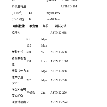
泰伯磨耗量
ASTM D-1044
(H 18轮)
64
mg/1000rev
(CS-17轮)
6
mg/1000rev
机械性能
额定值
单位
测试方法
拉伸力
ASTM D-638
6.9
Mpa
10.3
Mpa
断裂伸长
500
%
ASTM D-638
初耐撕裂性
158
kn/m
ASTM D-1004
能
断裂拉伸力
40
Mpa
ASTM D-638
揉曲模量
207
Mpa
ASTM D-790
(23℃)
埃佐冲击强
不破裂
J/m
ASTM D-256
度 (23℃)
硬度计硬度
55
ASTM D-2240