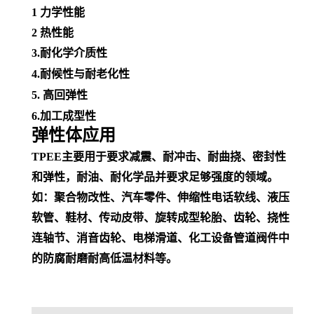
1
力学性能
2
热性能
3.耐化学介质性
4.
耐候性
与
耐老化性
5. 高回弹性
6.加工成型性
弹性体应用
TPEE主要用于要求减震、耐冲击、耐曲挠、密封性
和弹性，耐油、耐化学品并
要求足够强度的领域。
如：聚合物改性、汽车零件、
伸缩性
电话
软线
、
液压
软管
、鞋材、传动皮带、旋转成型轮胎、齿轮、挠性
连轴节、消音齿轮、电梯滑道、
化工设备
管道阀件中
的防腐耐磨耐高低温材料等。