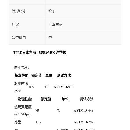
外形尺寸
粒子
厂家
日本东丽
是否进口
否
TPEE日本东丽 5556W BK 注塑级
物性信息：
基本性能
额定值
单位
测试方法
24小时吸
0.5
%
ASTM D-570
水率
物理性能
额定值
单位
测试方法
热畸变温度
79
℃
ASTM D-648
(@0.5Mpa)
比重
1.17
ASTM D-792
49
g/10min
ASTM D-1238