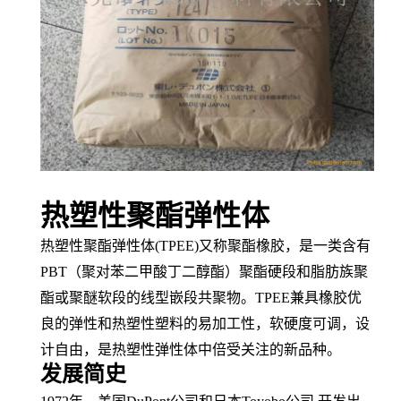
热塑性聚酯弹性体
热塑性聚酯弹性体
(TPEE)又称
聚酯橡胶
，是一类含有
PBT（
聚对苯二甲酸丁二醇酯
）聚酯
硬段
和
脂肪族
聚
酯或聚醚软段的
线型
嵌段共聚物
。
TPEE兼具橡胶优
良的弹性和
热塑性塑料
的易
加工性
，软硬度可调，
设
计自由
，是
热塑性弹性体
中倍受关注的新品种。
发展简史