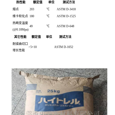
热性能
额定值
单位
测试方法
熔点
203
℃
ASTM D-3418
维卡软化点
180
℃
ASTM D-1525
热畸变温度
49
℃
ASTM D-648
(@0.18Mpa)
其它性能
额定值
单位
测试方法
耐揉曲切口
>5×10
ASTM D-1052
增长性能