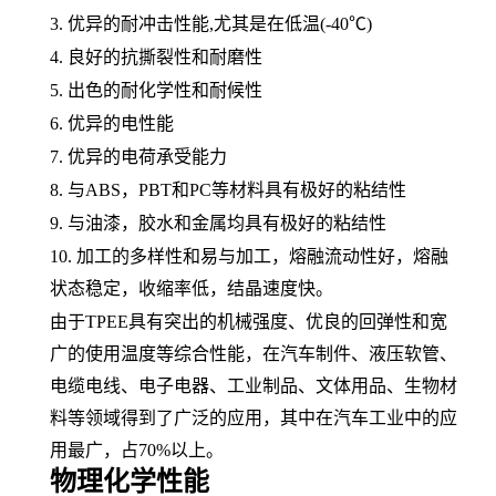
3. 优异的耐冲击性能,尤其是在低温(-40℃)
4. 良好的抗撕裂性和
耐磨性
5. 出色的
耐化学性
和耐候性
6. 优异的电性能
7. 优异的电荷承受能力
8. 与
ABS
，
PBT和
PC
等材料具有极好的
粘结性
9. 与油漆，胶水和金属均具有极好的粘结性
10. 加工的多样性和易与加工，
熔融
流动性好，熔融
状态稳定，
收缩率
低，结晶速度快。
由于
TPEE具有突出的
机械强度
、优良的回弹性和宽
广的使用温度等综合性能，在汽车制件、
液压软管
、
电缆电线
、
电子电器
、工业制品、
文体用品
、生物材
料等领域得到了广泛的应用，其中在
汽车工业
中的应
用最广，占
70%以上。
物理化学性能