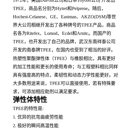
1972年，美国DuPont公司和日本Toyobo公司 开发出
TPEE，
商品名
分别为
Hytrel和Pelprene。随后，
Hochest-Celanese、
GE
、
Eastman、AKZO(DSM)等世
界大公司相继开发出了各种牌号的TPEE产品，商品
名各为Ritefex、Lomod、Ecdel和Arnitc。而国产的
TPEE，也开发出了自己的品牌，武汉东南祥泰公司
开发的南泰牌TPEE，在国内也受到了相当的好评。
热塑性聚酯弹性体（
TPEE）与
橡胶
相比，具有更好
的加工性能和更长的使用寿命；与工程塑料相比同样
具有强度高的特点，
柔韧性
和
动态力学性能
更好。对
大多数用途来说，
TPEE可以直接使用，若有特殊要
求，可添加相应助剂以满足要求。
弹性体特性
TPEE的特性是:
1. 优异的抗
弯曲疲劳
性能
2. 极好的瞬间高温性能