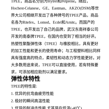
TPEE，
商品名
分别为
Hytrel和Pelprene。随后，
Hochest-Celanese、
GE
、
Eastman、AKZO(DSM)等世
界大公司相继开发出了各种牌号的TPEE产品，商品
名各为Ritefex、Lomod、Ecdel和Arnitc。而国产的
TPEE，也开发出了自己的品牌，武汉东南祥泰公司
开发的南泰牌TPEE，在国内也受到了相当的好评。
热塑性聚酯弹性体（
TPEE）与
橡胶
相比，具有更好
的加工性能和更长的使用寿命；与工程塑料相比同样
具有强度高的特点，
柔韧性
和
动态力学性能
更好。对
大多数用途来说，
TPEE可以直接使用，若有特殊要
求，可添加相应助剂以满足要求。
弹性体特性
TPEE的特性是:
1. 优异的抗
弯曲疲劳
性能
2. 极好的瞬间高温性能
3. 优异的耐冲击性能,尤其是在低温(-40℃)