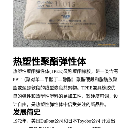
热塑性聚酯弹性体
热塑性聚酯弹性体
(TPEE)又称
聚酯橡胶
，是一类含有
PBT（
聚对苯二甲酸丁二醇酯
）聚酯
硬段
和
脂肪族
聚
酯或聚醚软段的
线型
嵌段共聚物
。
TPEE兼具橡胶优
良的弹性和
热塑性塑料
的易
加工性
，软硬度可调，
设
计自由
，是
热塑性弹性体
中倍受关注的新品种。
发展简史
1972年，美国DuPont公司和日本Toyobo公司 开发出