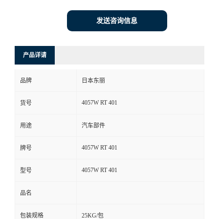
发送咨询信息
产品详请
品牌
日本东丽
4057W RT 401
货号
用途
汽车部件
4057W RT 401
牌号
4057W RT 401
型号
品名
包装规格
25KG/包