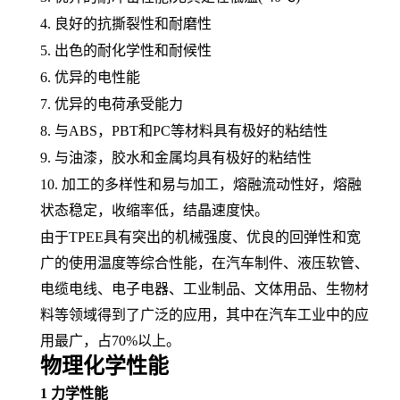
4. 良好的抗撕裂性和
耐磨性
5. 出色的
耐化学性
和耐候性
6. 优异的电性能
7. 优异的电荷承受能力
8. 与
ABS
，
PBT和
PC
等材料具有极好的
粘结性
9. 与油漆，胶水和金属均具有极好的粘结性
10. 加工的多样性和易与加工，
熔融
流动性好，熔融
状态稳定，
收缩率
低，结晶速度快。
由于
TPEE具有突出的
机械强度
、优良的回弹性和宽
广的使用温度等综合性能，在汽车制件、
液压软管
、
电缆电线
、
电子电器
、工业制品、
文体用品
、生物材
料等领域得到了广泛的应用，其中在
汽车工业
中的应
用最广，占
70%以上。
物理化学性能
1
力学性能