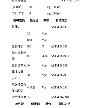
泰伯磨耗量
ASTM D-1044
(H 18轮)
64
mg/1000rev
(CS-17轮)
6
mg/1000rev
机械性能
额定值
单位
测试方法
拉伸力
ASTM D-638
6.9
Mpa
10.3
Mpa
断裂伸长
500
%
ASTM D-638
初耐撕裂性
158
kn/m
ASTM D-1004
能
断裂拉伸力
40
Mpa
ASTM D-638
揉曲模量
207
Mpa
ASTM D-790
(23℃)
埃佐冲击强
不破裂
J/m
ASTM D-256
度 (23℃)
硬度计硬度
55
ASTM D-2240
热性能
额定值
单位
测试方法