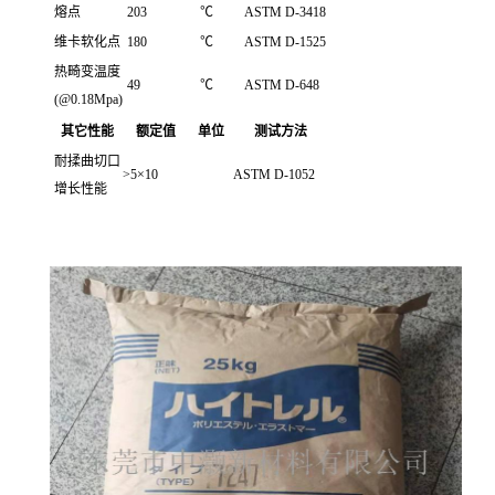
熔点
203
℃
ASTM D-3418
维卡软化点
180
℃
ASTM D-1525
热畸变温度
49
℃
ASTM D-648
(@0.18Mpa)
其它性能
额定值
单位
测试方法
耐揉曲切口
>5×10
ASTM D-1052
增长性能