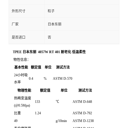
外形尺寸
粒子
厂家
日本东丽
是否进口
否
TPEE 日本东丽 4057W RT 401 耐老化 低温柔性
物性信息：
基本性能
额定值
单位
测试方法
24小时吸
0.4
%
ASTM D-570
水率
物理性能
额定值
单位
测试方法
热畸变温度
133
℃
ASTM D-648
(@0.5Mpa)
比重
1.24
ASTM D-792
49
g/10min
ASTM D-1238