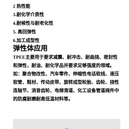
2
热性能
3.耐化学介质性
4.
耐候性
与
耐老化性
5. 高回弹性
6.加工成型性
弹性体应用
TPEE主要用于要求减震、耐冲击、耐曲挠、密封性
和弹性，耐油、耐化学品并
要求足够强度的领域。
如：聚合物改性、汽车零件、
伸缩性
电话
软线
、
液压
软管
、鞋材、传动皮带、旋转成型轮胎、齿轮、挠性
连轴节、消音齿轮、电梯滑道、
化工设备
管道阀件中
的防腐耐磨耐高低温材料等。