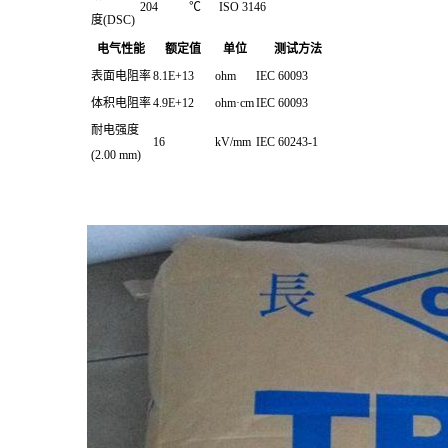
204
℃
ISO 3146
度(DSC)
电气性能
额定值
单位
测试方法
表面电阻率
8.1E+13
ohm
IEC 60093
体积电阻率
4.9E+12
ohm·cm
IEC 60093
耐电强度
16
kV/mm
IEC 60243-1
(2.00 mm)