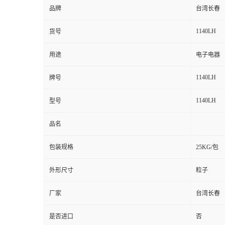
品牌
台湾长春
1140LH
货号
用途
电子电器
1140LH
牌号
1140LH
型号
品名
包装规格
25KG/包
外形尺寸
粒子
厂家
台湾长春
是否进口
否