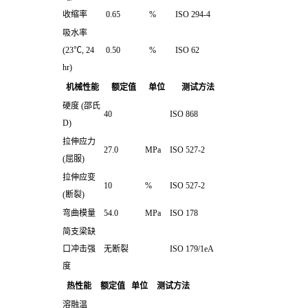
收缩率
0.65
%
ISO 294-4
吸水率
(23℃, 24
0.50
%
ISO 62
hr)
机械性能
额定值
单位
测试方法
硬度 (邵氏
40
ISO 868
D)
拉伸应力
27.0
MPa
ISO 527-2
(屈服)
拉伸应变
10
%
ISO 527-2
(断裂)
弯曲模量
54.0
MPa
ISO 178
简支梁缺
口冲击强
无断裂
ISO 179/1eA
度
热性能
额定值
单位
测试方法
溶融温