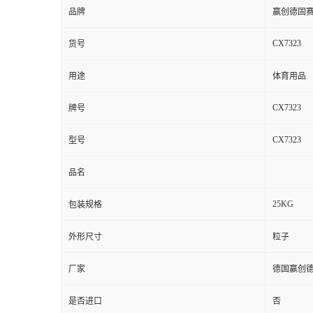
品牌
赢创德固
CX7323
货号
用途
体育用品
CX7323
牌号
CX7323
型号
品名
25KG
包装规格
外形尺寸
粒子
厂家
德国赢创
是否进口
否