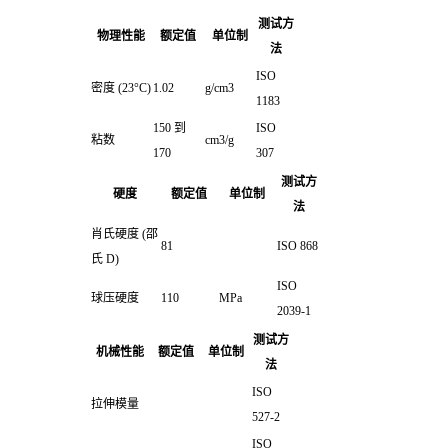
测试方
物理性能
额定值
单位制
法
ISO
密度
(23°C)
1.02
g/cm3
1183
150 到
ISO
粘数
cm3/g
170
307
测试方
硬度
额定值
单位制
法
肖氏硬度
(邵
81
ISO 868
氏 D)
ISO
球压硬度
110
MPa
2039-1
测试方
机械性能
额定值
单位制
法
ISO
拉伸模量
527-2
ISO