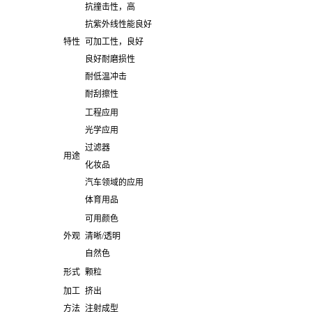
抗撞击性，高
抗紫外线性能良好
特性
可加工性，良好
良好耐磨损性
耐低温冲击
耐刮擦性
工程应用
光学应用
过滤器
用途
化妆品
汽车领域的应用
体育用品
可用颜色
外观
清晰/透明
自然色
形式
颗粒
加工
挤出
方法
注射成型