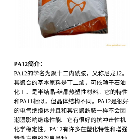
PA12
简介：
PA12的学名为聚十二内酰胺，又称
尼龙
12
。
其聚合的基本原料是
丁二烯
，可依赖于
石油
化工
。是半结晶
-结晶
热塑性
材料。它的特性
和
PA11相似，但晶体结构不同。PA12是很好
的电气绝缘体并且和其它聚酰胺一样不会因
潮湿影响绝缘性能。它有很好的抗冲击性机
化学稳定性。PA12有许多在塑化特性和增强
特性方面的改良品种