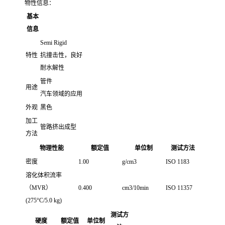
物性信息：
基本
信息
Semi Rigid
特性
抗撞击性，良好
耐水解性
管件
用途
汽车领域的应用
外观
黑色
加工
管路挤出成型
方法
物理性能
额定值
单位制
测试方法
密度
1.00
g/cm3
ISO 1183
溶化体积流率
（MVR）
0.400
cm3/10min
ISO 11357
(275°C/5.0 kg)
测试方
硬度
额定值
单位制