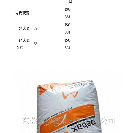
法
ISO
肖氏硬度
868
ISO
邵氏 D
73
868
邵氏 D,
ISO
66
15 秒
868