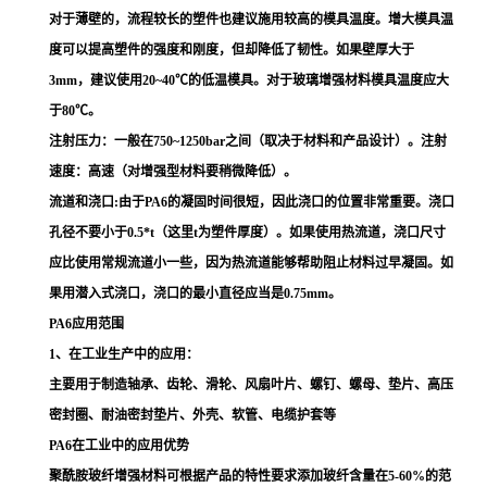
对于薄壁的，流程较长的塑件也建议施用较高的模具温度。增大模具温
度可以提高塑件的强度和刚度，但却降低了韧性。如果壁厚大于
3mm，建议使用20~40℃的低温模具。对于玻璃增强材料模具温度应大
于80℃。
注射压力：一般在750~1250bar之间（取决于材料和产品设计）。注射
速度：高速（对增强型材料要稍微降低）。
流道和浇口:由于PA6的凝固时间很短，因此浇口的位置非常重要。浇口
孔径不要小于0.5*t（这里t为塑件厚度）。如果使用热流道，浇口尺寸
应比使用常规流道小一些，因为热流道能够帮助阻止材料过早凝固。如
果用潜入式浇口，浇口的最小直径应当是0.75mm。
PA6应用范围
1、在工业生产中的应用：
主要用于制造轴承、齿轮、滑轮、风扇叶片、螺钉、螺母、垫片、高压
密封圈、耐油密封垫片、外壳、软管、电缆护套等
PA6在工业中的应用优势
聚酰胺玻纤增强材料可根据产品的特性要求添加玻纤含量在5-60%的范