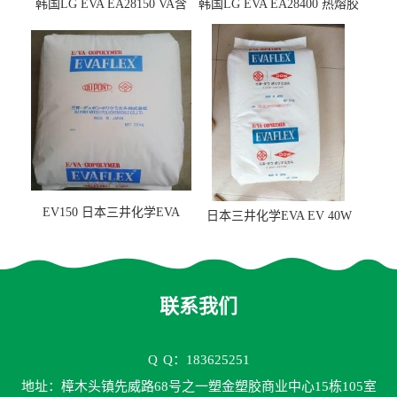
韩国LG EVA EA28150 VA含
韩国LG EVA EA28400 热熔胶
量25 高流动性 热熔胶应用
级 VA含量28 熔指400
EV150 日本三井化学EVA
日本三井化学EVA EV 40W
EV150 粘合剂应用
高VA含量 胶水应用
联系我们
Q
Q：183625251
地址：樟木头镇先威路68号之一塑金塑胶商业中心15栋105室