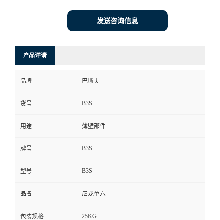
发送咨询信息
产品详请
品牌
巴斯夫
B3S
货号
用途
薄壁部件
B3S
牌号
B3S
型号
品名
尼龙单六
25KG
包装规格