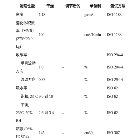
物理性能
干燥
调节后的
单位制
测试方法
密度
1.13
--
g/cm3
ISO 1183
溶化体积流
率（MVR）
160
--
cm3/10min
ISO 1133
(275°C/5.0
kg)
收缩率
ISO 294-4
垂直流动
1.0
--
%
ISO 294-4
方向
流动方向
0.87
--
%
ISO 294-4
吸水率
ISO 62
饱和, 23°C
9.0 到 10
--
%
ISO 62
平衡,
23°C, 50%
2.6 到 3.4
--
%
ISO 62
RH
粘数 (96%
145
--
cm3/g
ISO 307
H2SO4)