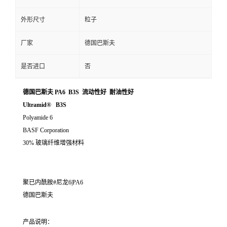
外形尺寸
粒子
厂家
德国巴斯夫
是否进口
否
德国巴斯夫 PA6 B3S 流动性好 耐油性好
Ultramid® B3S
Polyamide 6
BASF Corporation
30% 玻璃纤维增强材料
聚已内酰胺#尼龙6|PA6
德国巴斯夫
产品说明：