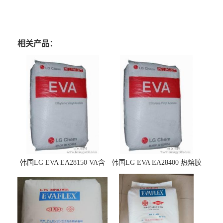
相关产品：
韩国LG EVA EA28150 VA含
韩国LG EVA EA28400 热熔胶
量25 高流动性 热熔胶应用
级 VA含量28 熔指400