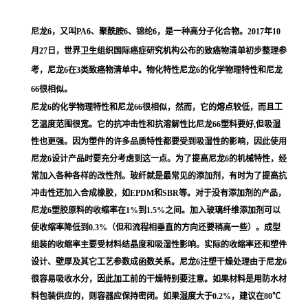
尼龙6，又叫PA6、聚酰胺6、锦纶6，是一种高分子化合物。2017年10
月27日，世界卫生组织国际癌症研究机构公布的致癌物清单初步整理参
考，尼龙6在3类致癌物清单中。物化特性尼龙6的化学物理特性和尼龙
66很相似。
尼龙6的化学物理特性和尼龙66很相似，然而，它的熔点较低，而且工
艺温度范围很宽。它的抗冲击性和抗溶解性比尼龙66塑料要好,但吸湿
性也更强。因为塑件的许多品质特性都要受到吸湿性的影响，因此使用
尼龙6设计产品时要充分考虑到这一点。为了提高尼龙6的机械特性，经
常加入各种各样的改性剂。玻纤就是最常见的添加剂，有时为了提高抗
冲击性还加入合成橡胶，如EPDM和SBR等。对于没有添加剂的产品，
尼龙6塑胶原料的收缩率在1%到1.5%之间。加入玻璃纤维添加剂可以
使收缩率降低到0.3%（但和流程相垂直的方向还要稍高一些）。成型
组装的收缩率主要受材料结晶度和吸湿性影响。实际的收缩率还和塑件
设计、壁厚及其它工艺参数成函数关系。尼龙6注塑干燥处理由于尼龙6
很容易吸收水分，因此加工前的干燥特别要注意。如果材料是用防水材
料包装供应的，则容器应保持密闭。如果湿度大于0.2%，建议在80℃