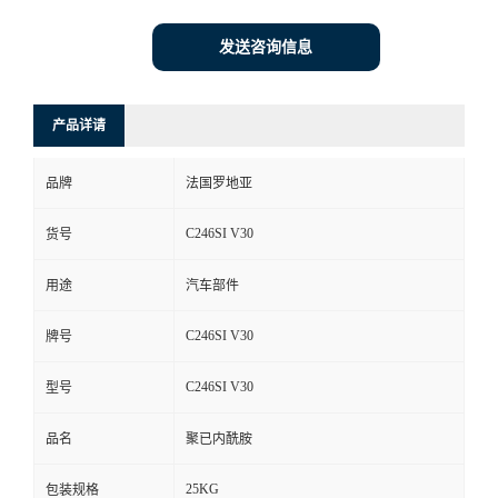
发送咨询信息
产品详请
品牌
法国罗地亚
C246SI V30
货号
用途
汽车部件
C246SI V30
牌号
C246SI V30
型号
品名
聚已内酰胺
25KG
包装规格