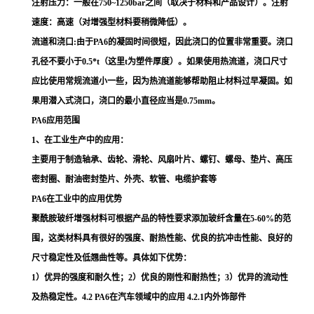
注射压力：一般在750~1250bar之间（取决于材料和产品设计）。注射
速度：高速（对增强型材料要稍微降低）。
流道和浇口:由于PA6的凝固时间很短，因此浇口的位置非常重要。浇口
孔径不要小于0.5*t（这里t为塑件厚度）。如果使用热流道，浇口尺寸
应比使用常规流道小一些，因为热流道能够帮助阻止材料过早凝固。如
果用潜入式浇口，浇口的最小直径应当是0.75mm。
PA6应用范围
1、在工业生产中的应用：
主要用于制造轴承、齿轮、滑轮、风扇叶片、螺钉、螺母、垫片、高压
密封圈、耐油密封垫片、外壳、软管、电缆护套等
PA6在工业中的应用优势
聚酰胺玻纤增强材料可根据产品的特性要求添加玻纤含量在5-60%的范
围，这类材料具有很好的强度、耐热性能、优良的抗冲击性能、良好的
尺寸稳定性及低翘曲性等。具体如下优势：
1）优异的强度和耐久性；2）优良的刚性和耐热性；3）优异的流动性
及热稳定性。4.2 PA6在汽车领域中的应用 4.2.1内外饰部件