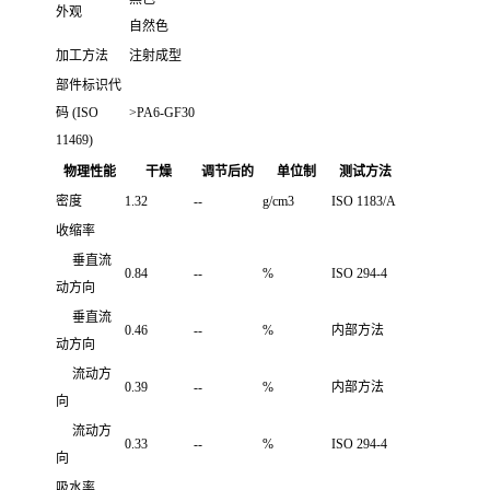
外观
自然色
加工方法
注射成型
部件标识代
码 (ISO
>PA6-GF30
11469)
物理性能
干燥
调节后的
单位制
测试方法
密度
1.32
--
g/cm3
ISO 1183/A
收缩率
垂直流
0.84
--
%
ISO 294-4
动方向
垂直流
0.46
--
%
内部方法
动方向
流动方
0.39
--
%
内部方法
向
流动方
0.33
--
%
ISO 294-4
向
吸水率