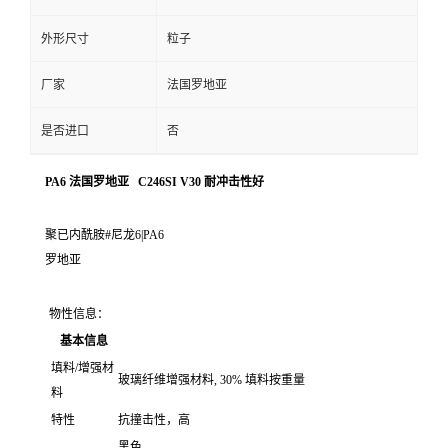
外形尺寸
粒子
厂家
法国罗地亚
是否进口
否
PA6 法国罗地亚 C246SI V30 耐冲击性好
聚已内酰胺#尼龙6|PA6
罗地亚
物性信息：
基本信息
填料/增强材
玻璃纤维增强材料, 30% 填料按重量
料
特性
抗撞击性，高
黑色