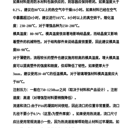
如果材料是用防水材料包装供应的，则容器应保持密闭。如果湿度大于
0.2%，建议在80℃以上的热空气中干燥16小时。如果材料已经在空气
中暴露超过8小时，建议进行105℃，8小时以上的真空烘干。熔化温
度：230~280℃，对于增强品种为250~280℃。
模具温度：80~90℃。模具温度很显著地影响结晶度，而结晶度又影响
着塑件的机械特性。对于结构部件来说结晶度很重要，因此建议模具温
度80~90℃。
对于薄壁的，流程较长的塑件也建议施用较高的模具温度。增大模具温
度可以提高塑件的强度和刚度，但却降低了韧性。如果壁厚大于
3mm，建议使用20~40℃的低温模具。对于玻璃增强材料模具温度应大
于80℃。
注射压力：一般在750~1250bar之间（取决于材料和产品设计）。注射
速度：高速（对增强型材料要稍微降低）。
流道和浇口:由于PA6的凝固时间很短，因此浇口的位置非常重要。浇口
孔径不要小于0.5*t（这里t为塑件厚度）。如果使用热流道，浇口尺寸
应比使用常规流道小一些，因为热流道能够帮助阻止材料过早凝固。如