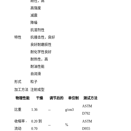
刚性，高
高强度
减震
降噪
抗溶剂性
特性
抗撞击性，良好
良好耐磨损性
耐化学性良好
耐热性，高
耐油性能
自润滑
形式
粒子
加工方法
注射成型
物理性能
干燥
调节后的
单位制
测试方法
ASTM
比重
1.36
--
g/cm3
D792
收缩率 -
0.20 到
ASTM
--
%
流动
0.70
D955