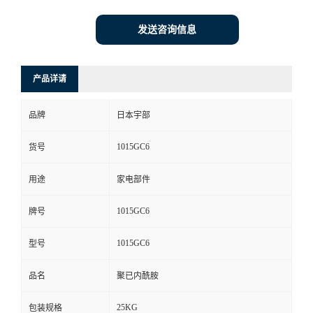
发送咨询信息
产品详请
品牌
日本宇部
1015GC6
货号
用途
家电部件
1015GC6
牌号
1015GC6
型号
品名
聚已内酰胺
25KG
包装规格