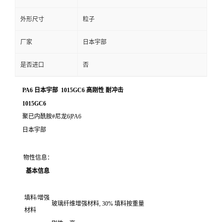
外形尺寸
粒子
厂家
日本宇部
是否进口
否
PA6 日本宇部 1015GC6 高刚性 耐冲击
1015GC6
聚已内酰胺#尼龙6|PA6
日本宇部
物性信息：
基本信息
填料/增强
玻璃纤维增强材料, 30% 填料按重量
材料