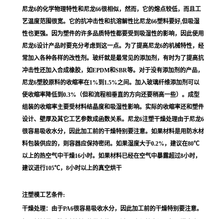
尼龙6的化学物理特性和尼龙66很相似，然而，它的熔点较低，而且工
艺温度范围很宽。它的抗冲击性和抗溶解性比尼龙66塑料要好,但吸湿
性也更强。因为塑件的许多品质特性都要受到吸湿性的影响，因此使用
尼龙6设计产品时要充分考虑到这一点。为了提高尼龙6的机械特性，经
常加入各种各样的改性剂。玻纤就是最常见的添加剂，有时为了提高抗
冲击性还加入合成橡胶，如EPDM和SBR等。对于没有添加剂的产品，
尼龙6塑胶原料的收缩率在1%到1.5%之间。加入玻璃纤维添加剂可以
使收缩率降低到0.3%（但和流程相垂直的方向还要稍高一些）。成型
组装的收缩率主要受材料结晶度和吸湿性影响。实际的收缩率还和塑件
设计、壁厚及其它工艺参数成函数关系。尼龙6注塑干燥处理由于尼龙6
很容易吸收水分，因此加工前的干燥特别要注意。如果材料是用防水材
料包装供应的，则容器应保持密闭。如果湿度大于0.2%，建议在80℃
以上的热空气中干燥16小时。如果材料已经在空气中暴露超过8小时，
建议进行105℃，8小时以上的真空烘干
注塑模工艺条件:
干燥处理：由于PA6很容易吸收水分，因此加工前的干燥特别要注意。