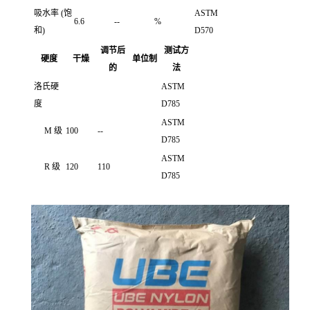
吸水率 (饱
ASTM
6.6
--
%
和)
D570
调节后
测试方
硬度
干燥
单位制
的
法
洛氏硬
ASTM
度
D785
ASTM
M 级
100
--
D785
ASTM
R 级
120
110
D785