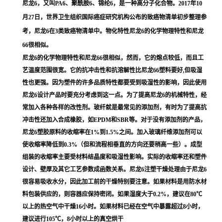
尼龙6，又叫PA6、聚酰胺6、锦纶6，是一种高分子化合物。2017年10
月27日，世界卫生组织国际癌症研究机构公布的致癌物清单初步整理参
考，尼龙6在3类致癌物清单中。物化特性尼龙6的化学物理特性和尼龙
66很相似。
尼龙6的化学物理特性和尼龙66很相似，然而，它的熔点较低，而且工
艺温度范围很宽。它的抗冲击性和抗溶解性比尼龙66塑料要好,但吸湿
性也更强。因为塑件的许多品质特性都要受到吸湿性的影响，因此使用
尼龙6设计产品时要充分考虑到这一点。为了提高尼龙6的机械特性，经
常加入各种各样的改性剂。玻纤就是最常见的添加剂，有时为了提高抗
冲击性还加入合成橡胶，如EPDM和SBR等。对于没有添加剂的产品，
尼龙6塑胶原料的收缩率在1%到1.5%之间。加入玻璃纤维添加剂可以
使收缩率降低到0.3%（但和流程相垂直的方向还要稍高一些）。成型
组装的收缩率主要受材料结晶度和吸湿性影响。实际的收缩率还和塑件
设计、壁厚及其它工艺参数成函数关系。尼龙6注塑干燥处理由于尼龙6
很容易吸收水分，因此加工前的干燥特别要注意。如果材料是用防水材
料包装供应的，则容器应保持密闭。如果湿度大于0.2%，建议在80℃
以上的热空气中干燥16小时。如果材料已经在空气中暴露超过8小时，
建议进行105℃，8小时以上的真空烘干