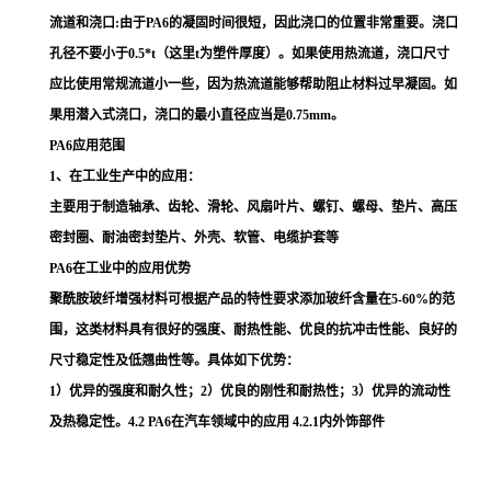
流道和浇口:由于PA6的凝固时间很短，因此浇口的位置非常重要。浇口
孔径不要小于0.5*t（这里t为塑件厚度）。如果使用热流道，浇口尺寸
应比使用常规流道小一些，因为热流道能够帮助阻止材料过早凝固。如
果用潜入式浇口，浇口的最小直径应当是0.75mm。
PA6应用范围
1、在工业生产中的应用：
主要用于制造轴承、齿轮、滑轮、风扇叶片、螺钉、螺母、垫片、高压
密封圈、耐油密封垫片、外壳、软管、电缆护套等
PA6在工业中的应用优势
聚酰胺玻纤增强材料可根据产品的特性要求添加玻纤含量在5-60%的范
围，这类材料具有很好的强度、耐热性能、优良的抗冲击性能、良好的
尺寸稳定性及低翘曲性等。具体如下优势：
1）优异的强度和耐久性；2）优良的刚性和耐热性；3）优异的流动性
及热稳定性。4.2 PA6在汽车领域中的应用 4.2.1内外饰部件