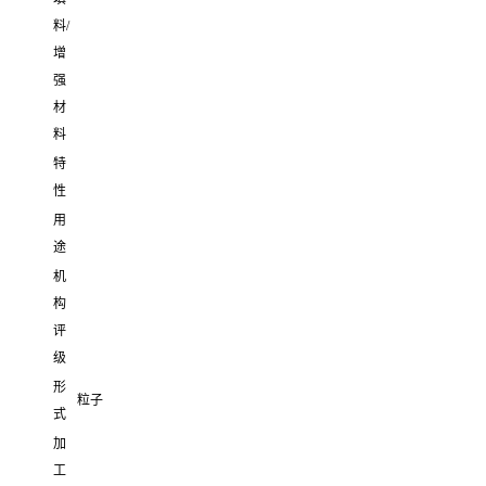
料/
增
强
材
料
特
性
用
途
机
构
评
级
形
粒子
式
加
工