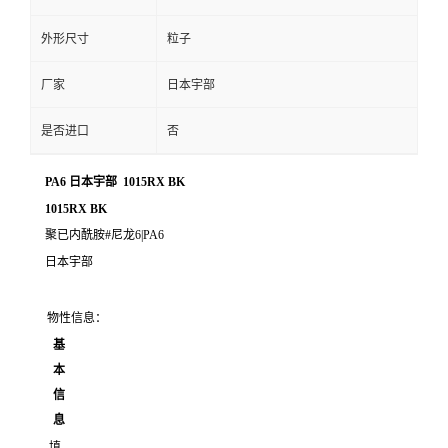
外形尺寸
粒子
厂家
日本宇部
是否进口
否
PA6 日本宇部 1015RX BK
1015RX BK
聚已内酰胺#尼龙6|PA6
日本宇部
物性信息：
基
本
信
息
填