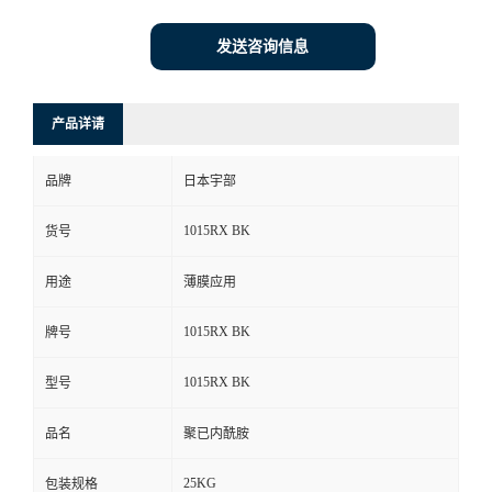
发送咨询信息
产品详请
品牌
日本宇部
1015RX BK
货号
用途
薄膜应用
1015RX BK
牌号
1015RX BK
型号
品名
聚已内酰胺
25KG
包装规格