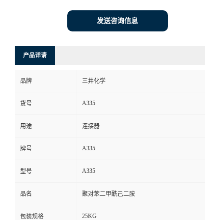
发送咨询信息
产品详请
品牌
三井化学
A335
货号
用途
连接器
A335
牌号
A335
型号
品名
聚对苯二甲酰己二胺
25KG
包装规格