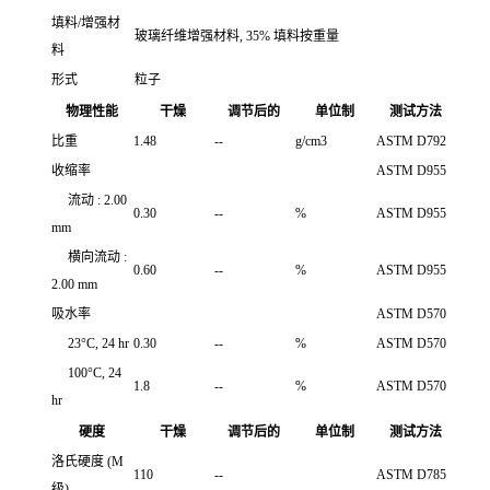
填料/增强材
玻璃纤维增强材料, 35% 填料按重量
料
形式
粒子
物理性能
干燥
调节后的
单位制
测试方法
比重
1.48
--
g/cm3
ASTM D792
收缩率
ASTM D955
流动 : 2.00
0.30
--
%
ASTM D955
mm
横向流动 :
0.60
--
%
ASTM D955
2.00 mm
吸水率
ASTM D570
23°C, 24 hr
0.30
--
%
ASTM D570
100°C, 24
1.8
--
%
ASTM D570
hr
硬度
干燥
调节后的
单位制
测试方法
洛氏硬度
(M
110
--
ASTM D785
级)