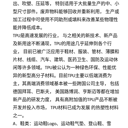
出、吹塑、压延等，
特别适用于大批量生产的中、小
型尺寸部件。废弃物料能够回收并重新利用，
生产或
加工过程中可使用不同助剂或填料来改善某些物理性
能并降低成本。
TPU
是高速发展的行业， 与之相关的新技术、新产品
及新用途不断涌现，
TPU
的用途几乎延伸到各个行
业， 目前已被广泛应用于鞋材、服装、管材、薄膜和
片材、线缆、汽车、建筑、医药卫生、国防及运动休
闲等许多领域。
TPU
被公认为一种绿色环保、性能优
异的新型高分子材料。目前
TPU
主要以低端消费为
主，其高端消费领域基本被一些跨国公司主导， 包括
德国拜耳、巴斯夫， 美国路博润、亨斯迈等都在增加
新产品的研发力度， 具有高附加值的
TPU
产品不断被
开发并投入市场，
TPU
材料已成为发展 的热塑性材料
之一。
A
．鞋类：运动鞋
Logo
、运动鞋气垫、登山鞋、雪