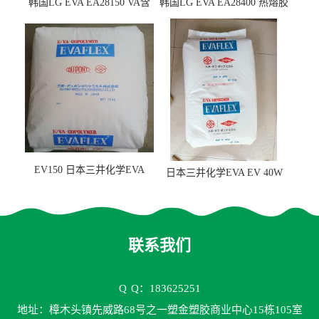
韩国LG EVA EA28150 VA含
韩国LG EVA EA28400 热熔胶
量25 高流动性 热熔胶应用
级 VA含量28 熔指400
EV150 日本三井化学EVA
日本三井化学EVA EV 40W
EV150 粘合剂应用
高VA含量 胶水应用
联系我们
Q
Q：183625251
地址：樟木头镇先威路68号之一塑金塑胶商业中心15栋105室