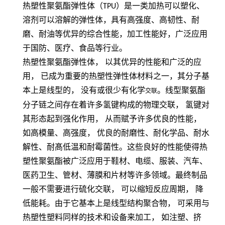
热塑性聚氨酯弹性体（
TPU
）是一类加热可以塑化、
溶剂可以溶解的弹性体，具有高强度、高韧性、耐
磨、耐油等优异的综合性能，加工性能好，广泛应用
于国防、医疗、食品等行业。
热塑性聚氨酯弹性体，
以其优异的性能和广泛的应
用，
已成为重要的热塑性弹性体材料之一，其分子基
本上是线型的，
没有或很少有化学
。线型聚氨酯
交联
分子链之间存在着许多氢键构成的物理交联，
氢键对
其形态起到强化作用，
从而赋予许多优良的性能，
如高模量、高强度，
优良的耐磨性、耐化学品、耐水
解性、耐髙低温和耐霉菌性。这些良好的性能使得热
塑性聚氨酯被广泛应用于鞋材、电缆、服装、汽车、
医药卫生、管材、薄膜和片材等许多领域。最终制品
一般不需要进行硫化交联，
可以缩短反应周期，
降
低能耗。由于它基本上是线型结构聚合物，
可采用与
热塑性塑料同样的技术和设备来加工，
如注塑、挤