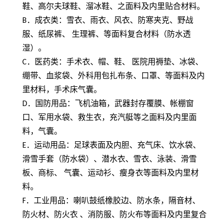
鞋、高尔夫球鞋、溜冰鞋、之面料及内里贴合材料。
B
．成衣类：雪衣、雨衣、风衣、防寒夹克、野战
服、纸尿裤、 生理裤、等面料复合材料（防水透
湿）。
C
．医药类：手术衣、帽、鞋、 医院用褥垫、冰袋、
绷带、血浆袋、外科用包扎布条、口罩、等面料及内
里材料，手术床气囊。
D
．国防用品：飞机油箱，武器封存覆膜、帐棚窗
口、军用水袋、救生衣，充汽艇等之面料及内里面
料，气囊。
E
．运动用品：足球表面及内胆、充气床、饮水袋、
滑雪手套（防水袋）、潜水衣、雪衣、泳装、滑雪
板、商标、 气囊、运动衫、瘦身衣等面料及内里材
料。
F
．工业用品：喇叭鼓纸橡胶边、防水条，隔音材、
防火材、防火衣 、消防服、防火布等面料及内里复合