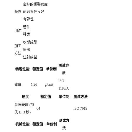
良好的撕裂强度
特性
耐磨损性良好
有弹性
管件
用途
鞋类
吹塑成型
加工
挤出
方法
注射成型
测试方
物理性能
额定值
单位制
法
ISO
密度
1.26
g/cm3
1183/A
硬度
额定值
单位制
测试方法
肖氏硬度
(邵
64
ISO 7619
氏 D, 3 秒)
测试方
机械性能
额定值
单位制
法