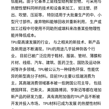
低能耗。由于它基本上是线型结构聚合物，
可采用与
热塑性塑料同样的技术和设备来加工，
如注塑、挤
出、吹塑、压延等，
特别适用于大批量生产的中、小
型尺寸部件。废弃物料能够回收并重新利用，
生产或
加工过程中可使用不同助剂或填料来改善某些物理性
能并降低成本。
TPU
是高速发展的行业， 与之相关的新技术、新产品
及新用途不断涌现，
TPU
的用途几乎延伸到各个行
业， 目前已被广泛应用于鞋材、服装、管材、薄膜和
片材、线缆、汽车、建筑、医药卫生、国防及运动休
闲等许多领域。
TPU
被公认为一种绿色环保、性能优
异的新型高分子材料。目前
TPU
主要以低端消费为
主，其高端消费领域基本被一些跨国公司主导， 包括
德国拜耳、巴斯夫， 美国路博润、亨斯迈等都在增加
新产品的研发力度， 具有高附加值的
TPU
产品不断被
开发并投入市场，
TPU
材料已成为发展 的热塑性材料