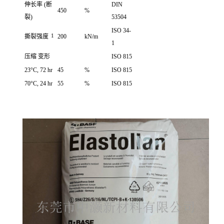
伸长率
(断
DIN
450
%
裂)
53504
ISO 34-
1
撕裂强度
200
kN/m
1
压缩 变形
ISO 815
23°C, 72 hr
45
%
ISO 815
70°C, 24 hr
55
%
ISO 815