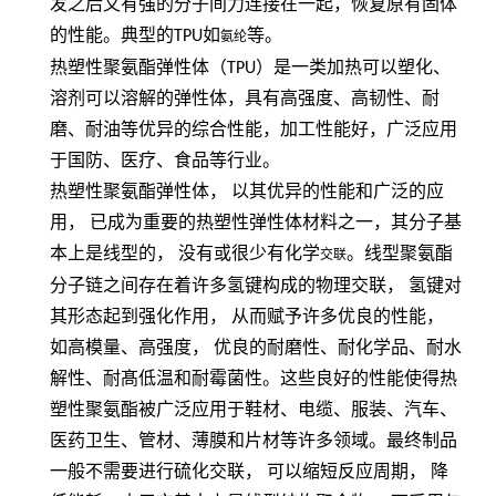
发之后又有强的分子间力连接在一起，恢复原有固体
的性能。典型的
TPU
如
等。
氨纶
热塑性聚氨酯弹性体（
TPU
）是一类加热可以塑化、
溶剂可以溶解的弹性体，具有高强度、高韧性、耐
磨、耐油等优异的综合性能，加工性能好，广泛应用
于国防、医疗、食品等行业。
热塑性聚氨酯弹性体，
以其优异的性能和广泛的应
用，
已成为重要的热塑性弹性体材料之一，其分子基
本上是线型的，
没有或很少有化学
。线型聚氨酯
交联
分子链之间存在着许多氢键构成的物理交联，
氢键对
其形态起到强化作用，
从而赋予许多优良的性能，
如高模量、高强度，
优良的耐磨性、耐化学品、耐水
解性、耐髙低温和耐霉菌性。这些良好的性能使得热
塑性聚氨酯被广泛应用于鞋材、电缆、服装、汽车、
医药卫生、管材、薄膜和片材等许多领域。最终制品
一般不需要进行硫化交联，
可以缩短反应周期，
降