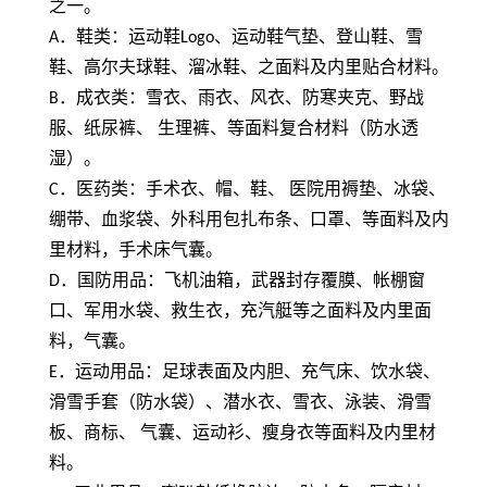
之一。
A
．鞋类：运动鞋
Logo
、运动鞋气垫、登山鞋、雪
鞋、高尔夫球鞋、溜冰鞋、之面料及内里贴合材料。
B
．成衣类：雪衣、雨衣、风衣、防寒夹克、野战
服、纸尿裤、 生理裤、等面料复合材料（防水透
湿）。
C
．医药类：手术衣、帽、鞋、 医院用褥垫、冰袋、
绷带、血浆袋、外科用包扎布条、口罩、等面料及内
里材料，手术床气囊。
D
．国防用品：飞机油箱，武器封存覆膜、帐棚窗
口、军用水袋、救生衣，充汽艇等之面料及内里面
料，气囊。
E
．运动用品：足球表面及内胆、充气床、饮水袋、
滑雪手套（防水袋）、潜水衣、雪衣、泳装、滑雪
板、商标、 气囊、运动衫、瘦身衣等面料及内里材
料。