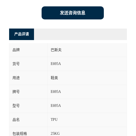
发送咨询信息
产品详请
品牌
巴斯夫
E695A
货号
用途
鞋类
E695A
牌号
E695A
型号
TPU
品名
25KG
包装规格