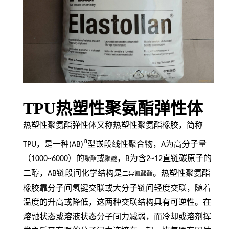
TPU热塑性聚氨酯弹性体
热塑性聚氨酯弹性体又称热塑性聚氨酯橡胶，简称
n
TPU
，是一种
(AB)
型嵌段线性聚合物，
A
为高分子量
（
1000~6000
）的
或
，
B
为含
2~12
直链碳原子的
聚酯
聚醚
二醇，
AB
链段间化学结构是
。热塑性聚氨酯
二异氰酸酯
橡胶靠分子间氢键交联或大分子链间轻度交联，随着
温度的升高或降低，这两种交联结构具有可逆性。在
熔融状态或溶液状态分子间力减弱，而冷却或溶剂挥