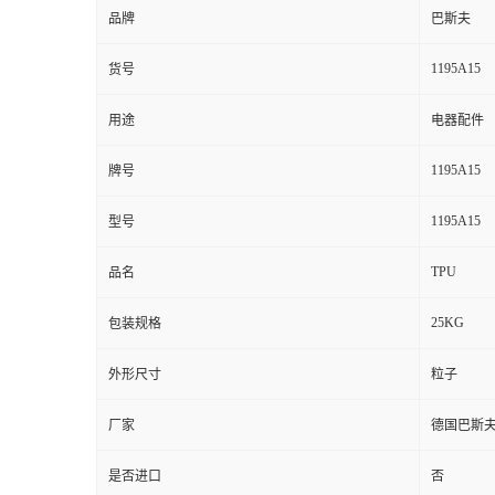
品牌
巴斯夫
1195A15
货号
用途
电器配件
1195A15
牌号
1195A15
型号
TPU
品名
25KG
包装规格
外形尺寸
粒子
厂家
德国巴斯
是否进口
否