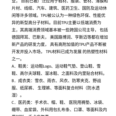
业， 目前已被广泛应用于鞋材、服装、管材、薄膜和
片材、线缆、汽车、建筑、医药卫生、国防及运动休
闲等许多领域。
TPU
被公认为一种绿色环保、性能优
异的新型高分子材料。目前
TPU
主要以低端消费为
主，其高端消费领域基本被一些跨国公司主导， 包括
德国拜耳、巴斯夫， 美国路博润、亨斯迈等都在增加
新产品的研发力度， 具有高附加值的
TPU
产品不断被
开发并投入市场，
TPU
材料已成为发展 的热塑性材料
之一。
A
．鞋类：运动鞋
Logo
、运动鞋气垫、登山鞋、雪
鞋、高尔夫球鞋、溜冰鞋、之面料及内里贴合材料。
B
．成衣类：雪衣、雨衣、风衣、防寒夹克、野战
服、纸尿裤、 生理裤、等面料复合材料（防水透
湿）。
C
．医药类：手术衣、帽、鞋、 医院用褥垫、冰袋、
绷带、血浆袋、外科用包扎布条、口罩、等面料及内