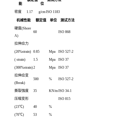
能
位
密度
1.17
g/cm
ISO 1183
机械性能
额定值
单位
测试方法
硬度(Shore
60
ISO 868
A)
拉伸应力
(20%strain)
0.85
Mpa
ISO 527-2
( strain)
1.5
Mpa
ISO 37
(300%strain)
2
Mpa
ISO 37
拉伸应变
500
%
ISO 527-2
(Break)
撕裂强度
35
KN/m
ISO 34-1
压缩变形
ISO 815
(23℃)
40
%
(70℃)
53
%