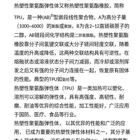
热塑性聚氨酯弹性体又称热塑性聚氨酯橡胶，简称
n
TPU
，是一种
(AB)
型嵌段线性聚合物，
A
为高分子量
（
1000~6000
）的
或
，
B
为含
2~12
直链碳原子的
聚酯
聚醚
二醇，
AB
链段间化学结构是
。热塑性聚氨酯
二异氰酸酯
橡胶靠分子间氢键交联或大分子链间轻度交联，随着
温度的升高或降低，这两种交联结构具有可逆性。在
熔融状态或溶液状态分子间力减弱，而冷却或溶剂挥
发之后又有强的分子间力连接在一起，恢复原有固体
的性能。典型的
TPU
如
等。
氨纶
热塑性聚氨酯弹性体（
TPU
）是一类加热可以塑化、
溶剂可以溶解的弹性体，具有高强度、高韧性、耐
磨、耐油等优异的综合性能，加工性能好，广泛应用
于国防、医疗、食品等行业。
热塑性聚氨酯弹性体，
以其优异的性能和广泛的应
用，
已成为重要的热塑性弹性体材料之一，其分子基