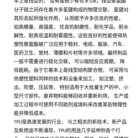
本上是线型的，
没有或很少有化学
。线型聚氨酯
交联
分子链之间存在着许多氢键构成的物理交联，
氢键对
其形态起到强化作用，
从而赋予许多优良的性能，
如高模量、高强度，
优良的耐磨性、耐化学品、耐水
解性、耐髙低温和耐霉菌性。这些良好的性能使得热
塑性聚氨酯被广泛应用于鞋材、电缆、服装、汽车、
医药卫生、管材、薄膜和片材等许多领域。最终制品
一般不需要进行硫化交联，
可以缩短反应周期，
降
低能耗。由于它基本上是线型结构聚合物，
可采用与
热塑性塑料同样的技术和设备来加工，
如注塑、挤
出、吹塑、压延等，
特别适用于大批量生产的中、小
型尺寸部件。废弃物料能够回收并重新利用，
生产或
加工过程中可使用不同助剂或填料来改善某些物理性
能并降低成本。
TPU
是高速发展的行业， 与之相关的新技术、新产品
及新用途不断涌现，
TPU
的用途几乎延伸到各个行