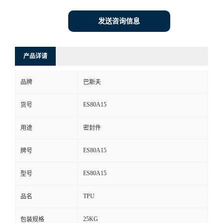
发送咨询信息
产品详请
品牌
巴斯夫
ES80A15
货号
用途
密封件
ES80A15
牌号
ES80A15
型号
TPU
品名
25KG
包装规格