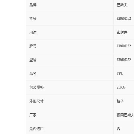
品牌
巴斯夫
EB60D52
货号
用途
密封件
EB60D52
牌号
EB60D52
型号
TPU
品名
25KG
包装规格
外形尺寸
粒子
厂家
德国巴斯
是否进口
否