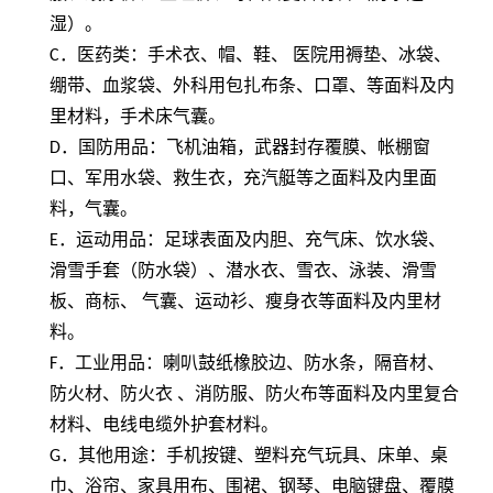
湿）。
C
．医药类：手术衣、帽、鞋、 医院用褥垫、冰袋、
绷带、血浆袋、外科用包扎布条、口罩、等面料及内
里材料，手术床气囊。
D
．国防用品：飞机油箱，武器封存覆膜、帐棚窗
口、军用水袋、救生衣，充汽艇等之面料及内里面
料，气囊。
E
．运动用品：足球表面及内胆、充气床、饮水袋、
滑雪手套（防水袋）、潜水衣、雪衣、泳装、滑雪
板、商标、 气囊、运动衫、瘦身衣等面料及内里材
料。
F
．工业用品：喇叭鼓纸橡胶边、防水条，隔音材、
防火材、防火衣 、消防服、防火布等面料及内里复合
材料、电线电缆外护套材料。
G
．其他用途：手机按键、塑料充气玩具、床单、桌
巾、浴帘、家具用布、围裙、钢琴、电脑键盘、覆膜