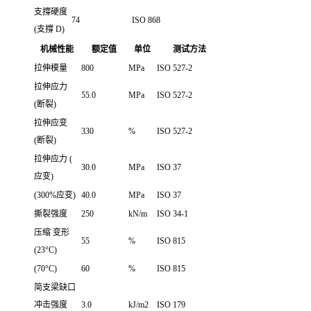
支撐硬度
74
ISO 868
(支撐 D)
机械性能
额定值
单位
测试方法
拉伸模量
800
MPa
ISO 527-2
拉伸应力
55.0
MPa
ISO 527-2
(断裂)
拉伸应变
330
%
ISO 527-2
(断裂)
拉伸应力 (
30.0
MPa
ISO 37
应变)
(300%应变)
40.0
MPa
ISO 37
撕裂强度
250
kN/m
ISO 34-1
压缩 变形
55
%
ISO 815
(23°C)
(70°C)
60
%
ISO 815
简支梁缺口
冲击强度
3.0
kJ/m2
ISO 179