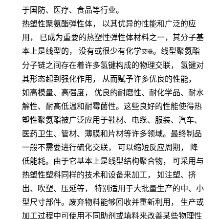
于国防、医疗、食品等行业。
热塑性聚氨酯弹性体，
以其优异的性能和广泛的应
用，
已成为重要的热塑性弹性体材料之一，其分子基
本上是线型的，
没有或很少有化学
。线型聚氨酯
交联
分子链之间存在着许多氢键构成的物理交联，
氢键对
其形态起到强化作用，
从而赋予许多优良的性能，
如高模量、高强度，
优良的耐磨性、耐化学品、耐水
解性、耐髙低温和耐霉菌性。这些良好的性能使得热
塑性聚氨酯被广泛应用于鞋材、电缆、服装、汽车、
医药卫生、管材、薄膜和片材等许多领域。最终制品
一般不需要进行硫化交联，
可以缩短反应周期，
降
低能耗。由于它基本上是线型结构聚合物，
可采用与
热塑性塑料同样的技术和设备来加工，
如注塑、挤
出、吹塑、压延等，
特别适用于大批量生产的中、小
型尺寸部件。废弃物料能够回收并重新利用，
生产或
加工过程中可使用不同助剂或填料来改善某些物理性