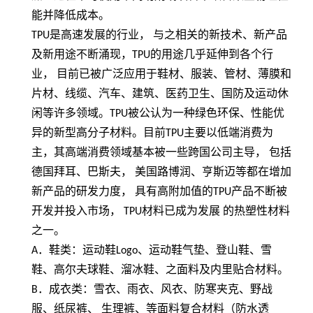
能并降低成本。
TPU
是高速发展的行业， 与之相关的新技术、新产品
及新用途不断涌现，
TPU
的用途几乎延伸到各个行
业， 目前已被广泛应用于鞋材、服装、管材、薄膜和
片材、线缆、汽车、建筑、医药卫生、国防及运动休
闲等许多领域。
TPU
被公认为一种绿色环保、性能优
异的新型高分子材料。目前
TPU
主要以低端消费为
主，其高端消费领域基本被一些跨国公司主导， 包括
德国拜耳、巴斯夫， 美国路博润、亨斯迈等都在增加
新产品的研发力度， 具有高附加值的
TPU
产品不断被
开发并投入市场，
TPU
材料已成为发展 的热塑性材料
之一。
A
．鞋类：运动鞋
Logo
、运动鞋气垫、登山鞋、雪
鞋、高尔夫球鞋、溜冰鞋、之面料及内里贴合材料。
B
．成衣类：雪衣、雨衣、风衣、防寒夹克、野战
服、纸尿裤、 生理裤、等面料复合材料（防水透