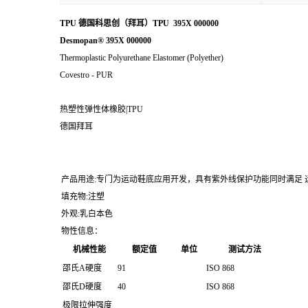
TPU 德国科思创（拜耳）TPU 395X 000000
Desmopan® 395X 000000
Thermoplastic Polyurethane Elastomer (Polyether)
Covestro - PUR
热塑性弹性体橡胶|TPU
德国拜耳
产品用途:专门为运动鞋底应用开发，具有紫外线保护功能同时满足
填充物:注塑
外观:乳白本色
物性信息：
机械性能
额定值
单位
测试方法
邵氏A硬度
91
ISO 868
邵氏D硬度
40
ISO 868
极限拉伸强度