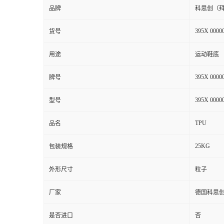
品牌
科思创（
395X 0000
货号
用途
运动鞋底
395X 0000
牌号
395X 0000
型号
TPU
品名
25KG
包装规格
外形尺寸
粒子
厂家
德国科思
是否进口
否