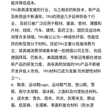
能并降低成本。
TPU
是高速发展的行业， 与之相关的新技术、新产品
及新用途不断涌现，
TPU
的用途几乎延伸到各个行
业， 目前已被广泛应用于鞋材、服装、管材、薄膜和
片材、线缆、汽车、建筑、医药卫生、国防及运动休
闲等许多领域。
TPU
被公认为一种绿色环保、性能优
异的新型高分子材料。目前
TPU
主要以低端消费为
主，其高端消费领域基本被一些跨国公司主导， 包括
德国拜耳、巴斯夫， 美国路博润、亨斯迈等都在增加
新产品的研发力度， 具有高附加值的
TPU
产品不断被
开发并投入市场，
TPU
材料已成为发展 的热塑性材料
之一。
A
．鞋类：运动鞋
Logo
、运动鞋气垫、登山鞋、雪
鞋、高尔夫球鞋、溜冰鞋、之面料及内里贴合材料。
B
．成衣类：雪衣、雨衣、风衣、防寒夹克、野战
服、纸尿裤、 生理裤、等面料复合材料（防水透