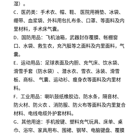
湿）。
C
．医药类：手术衣、帽、鞋、 医院用褥垫、冰袋、
绷带、血浆袋、外科用包扎布条、口罩、等面料及内
里材料，手术床气囊。
D
．国防用品：飞机油箱，武器封存覆膜、帐棚窗
口、水袋、救生衣，充汽艇等之面料及内里面料，气
囊。
E
．运动用品：足球表面及内胆、充气床、饮水袋、
滑雪手套（防水袋）、潜水衣、雪衣、泳装、滑雪
板、商标、 气囊、运动衫、瘦身衣等面料及内里材
料。
F
．工业用品：喇叭鼓纸橡胶边、防水条，隔音材、
防火材、防火衣 、消防服、防火布等面料及内里复合
材料、电线电缆外护套材料。
G
．其他用途：手机按键、塑料充气玩具、床单、桌
巾、浴帘、家具用布、围裙、钢琴、电脑键盘、覆膜