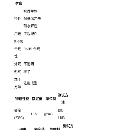
信息
抗微生物
特性
耐低温冲击
耐水解性
用途
工程配件
RoHS
合规
RoHS 合规
性
外观
不透明
形式
粒子
加工
注射成型
方法
测试方
物理性能
额定值
单位制
法
密度
ISO
1.16
g/cm3
(23°C)
1183
测试方
硬度
额定值
单位制