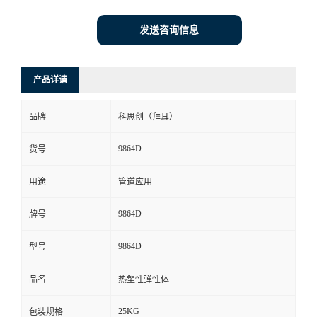
发送咨询信息
产品详请
品牌
科思创（拜耳）
9864D
货号
用途
管道应用
9864D
牌号
9864D
型号
品名
热塑性弹性体
25KG
包装规格