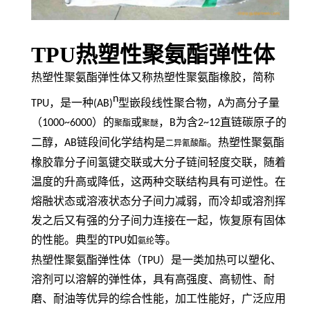
TPU热塑性聚氨酯弹性体
热塑性聚氨酯弹性体又称热塑性聚氨酯橡胶，简称
n
TPU
，是一种
(AB)
型嵌段线性聚合物，
A
为高分子量
（
1000~6000
）的
或
，
B
为含
2~12
直链碳原子的
聚酯
聚醚
二醇，
AB
链段间化学结构是
。热塑性聚氨酯
二异氰酸酯
橡胶靠分子间氢键交联或大分子链间轻度交联，随着
温度的升高或降低，这两种交联结构具有可逆性。在
熔融状态或溶液状态分子间力减弱，而冷却或溶剂挥
发之后又有强的分子间力连接在一起，恢复原有固体
的性能。典型的
TPU
如
等。
氨纶
热塑性聚氨酯弹性体（
TPU
）是一类加热可以塑化、
溶剂可以溶解的弹性体，具有高强度、高韧性、耐
磨、耐油等优异的综合性能，加工性能好，广泛应用