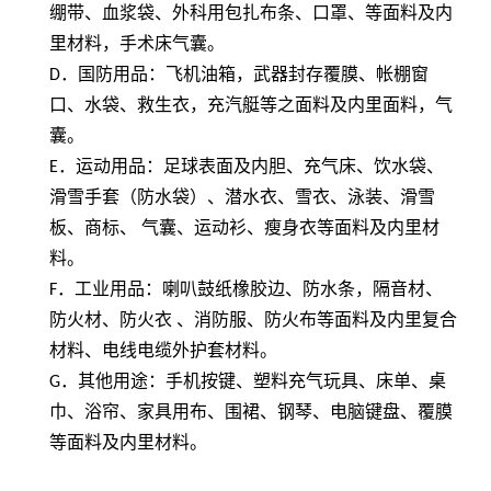
绷带、血浆袋、外科用包扎布条、口罩、等面料及内
里材料，手术床气囊。
D
．国防用品：飞机油箱，武器封存覆膜、帐棚窗
口、水袋、救生衣，充汽艇等之面料及内里面料，气
囊。
E
．运动用品：足球表面及内胆、充气床、饮水袋、
滑雪手套（防水袋）、潜水衣、雪衣、泳装、滑雪
板、商标、 气囊、运动衫、瘦身衣等面料及内里材
料。
F
．工业用品：喇叭鼓纸橡胶边、防水条，隔音材、
防火材、防火衣 、消防服、防火布等面料及内里复合
材料、电线电缆外护套材料。
G
．其他用途：手机按键、塑料充气玩具、床单、桌
巾、浴帘、家具用布、围裙、钢琴、电脑键盘、覆膜
等面料及内里材料。