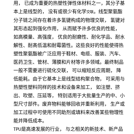
用，
已成为重要的热塑性弹性体材料之一，其分子基
本上是线型的，
没有或很少有化学
。线型聚氨酯
交联
分子链之间存在着许多氢键构成的物理交联，
氢键对
其形态起到强化作用，
从而赋予许多优良的性能，
如高模量、高强度，
优良的耐磨性、耐化学品、耐水
解性、耐髙低温和耐霉菌性。这些良好的性能使得热
塑性聚氨酯被广泛应用于鞋材、电缆、服装、汽车、
医药卫生、管材、薄膜和片材等许多领域。最终制品
一般不需要进行硫化交联，
可以缩短反应周期，
降
低能耗。由于它基本上是线型结构聚合物，
可采用与
热塑性塑料同样的技术和设备来加工，
如注塑、挤
出、吹塑、压延等，
特别适用于大批量生产的中、小
型尺寸部件。废弃物料能够回收并重新利用，
生产或
加工过程中可使用不同助剂或填料来改善某些物理性
能并降低成本。
TPU
是高速发展的行业， 与之相关的新技术、新产品