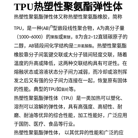
TPU热塑性聚氨酯弹性体
热塑性聚氨酯弹性体又称热塑性聚氨酯橡胶，简称
n
TPU
，是一种
(AB)
型嵌段线性聚合物，
A
为高分子量
（
1000~6000
）的
或
，
B
为含
2~12
直链碳原子的
聚酯
聚醚
二醇，
AB
链段间化学结构是
。热塑性聚氨酯
二异氰酸酯
橡胶靠分子间氢键交联或大分子链间轻度交联，随着
温度的升高或降低，这两种交联结构具有可逆性。在
熔融状态或溶液状态分子间力减弱，而冷却或溶剂挥
发之后又有强的分子间力连接在一起，恢复原有固体
的性能。典型的
TPU
如
等。
氨纶
热塑性聚氨酯弹性体（
TPU
）是一类加热可以塑化、
溶剂可以溶解的弹性体，具有高强度、高韧性、耐
磨、耐油等优异的综合性能，加工性能好，广泛应用
于国防、医疗、食品等行业。
热塑性聚氨酯弹性体，
以其优异的性能和广泛的应