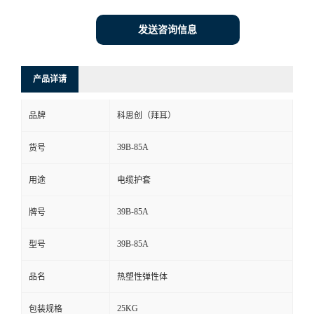
发送咨询信息
产品详请
品牌
科思创（拜耳）
39B-85A
货号
用途
电缆护套
39B-85A
牌号
39B-85A
型号
品名
热塑性弹性体
25KG
包装规格