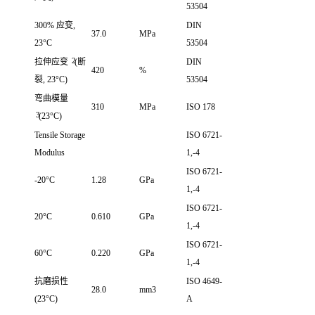
53504
300% 应变,
DIN
37.0
MPa
23°C
53504
2
拉伸应变
(断
DIN
420
%
裂, 23°C)
53504
弯曲模量
310
MPa
ISO 178
3
(23°C)
Tensile Storage
ISO 6721-
Modulus
1,-4
ISO 6721-
-20°C
1.28
GPa
1,-4
ISO 6721-
20°C
0.610
GPa
1,-4
ISO 6721-
60°C
0.220
GPa
1,-4
抗磨损性
ISO 4649-
28.0
mm3
(23°C)
A