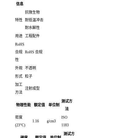
信息
抗微生物
特性
耐低温冲击
耐水解性
用途
工程配件
RoHS
合规
RoHS 合规
性
外观
不透明
形式
粒子
加工
注射成型
方法
测试方
物理性能
额定值
单位制
法
密度
ISO
1.16
g/cm3
(23°C)
1183
测试方
硬度
额定值
单位制