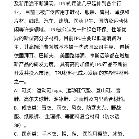
及新用途不断涌现，
TPU
的用途几乎延伸到各个行
业， 目前已被广泛应用于鞋材、服装、管材、薄膜和
片材、线缆、汽车、建筑、医药卫生、国防及运动休
闲等许多领域。
TPU
被公认为一种绿色环保、性能优
异的新型高分子材料。目前
TPU
主要以低端消费为
主，其高端消费领域基本被一些跨国公司主导， 包括
德国拜耳、巴斯夫， 美国路博润、亨斯迈等都在增加
新产品的研发力度， 具有高附加值的
TPU
产品不断被
开发并投入市场，
TPU
材料已成为发展 的热塑性材料
之一。
A
．鞋类：运动鞋
Logo
、运动鞋气垫、登山鞋、雪
鞋、高尔夫球鞋、溜冰鞋、之面料及内里贴合材料。
B
．成衣类：雪衣、雨衣、风衣、防寒夹克、野战
服、纸尿裤、 生理裤、等面料复合材料（防水透
湿）。
C
．医药类：手术衣、帽、鞋、 医院用褥垫、冰袋、