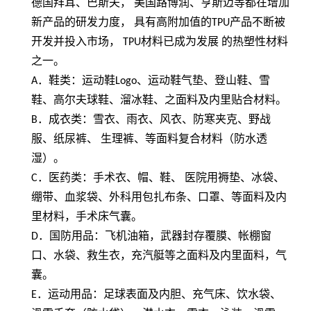
德国拜耳、巴斯夫， 美国路博润、亨斯迈等都在增加
新产品的研发力度， 具有高附加值的
TPU
产品不断被
开发并投入市场，
TPU
材料已成为发展 的热塑性材料
之一。
A
．鞋类：运动鞋
Logo
、运动鞋气垫、登山鞋、雪
鞋、高尔夫球鞋、溜冰鞋、之面料及内里贴合材料。
B
．成衣类：雪衣、雨衣、风衣、防寒夹克、野战
服、纸尿裤、 生理裤、等面料复合材料（防水透
湿）。
C
．医药类：手术衣、帽、鞋、 医院用褥垫、冰袋、
绷带、血浆袋、外科用包扎布条、口罩、等面料及内
里材料，手术床气囊。
D
．国防用品：飞机油箱，武器封存覆膜、帐棚窗
口、水袋、救生衣，充汽艇等之面料及内里面料，气
囊。
E
．运动用品：足球表面及内胆、充气床、饮水袋、