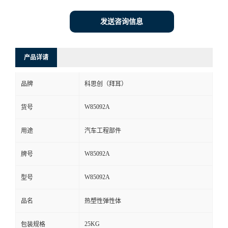
发送咨询信息
产品详请
品牌
科思创（拜耳）
W85092A
货号
用途
汽车工程部件
W85092A
牌号
W85092A
型号
品名
热塑性弹性体
25KG
包装规格