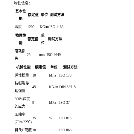
物性信息：
基本性
额定值
单位
测试方法
能
密度
1200
KG/m
ISO 1183
物理性
单
额定值
测试方法
能
位
磨耗损
25
mm
ISO 4649
失
机械性能
额定值
单位
测试方法
弹性模量
10
MPa
ISO 178
抗撕裂蔓
45
KN/m
DIN 53515
延强度
300%应变
9
MPa
ISO 37
的应力
压缩率
35
%
ISO 815
(70hr/22℃)
肖氏D硬度
30
ISO 868