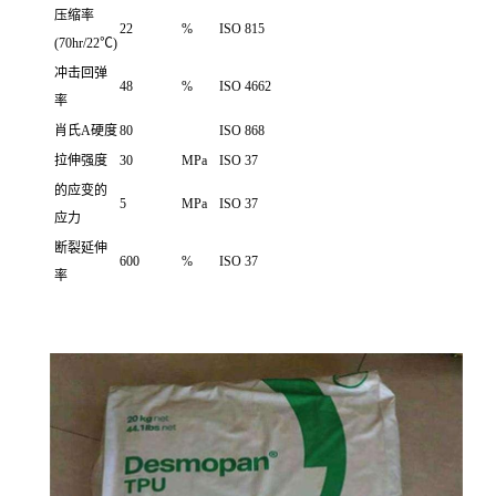
压缩率
22
%
ISO 815
(70hr/22℃)
冲击回弹
48
%
ISO 4662
率
肖氏A硬度
80
ISO 868
拉伸强度
30
MPa
ISO 37
的应变的
5
MPa
ISO 37
应力
断裂延伸
600
%
ISO 37
率