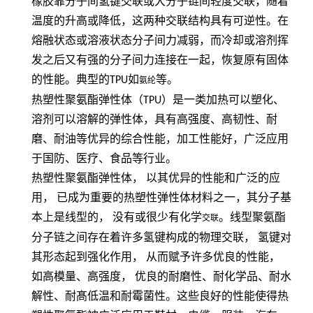
橡胶靠分子间氢键交联或大分子链间轻度交联，随着
温度的升高或降低，这两种交联结构具有可逆性。在
熔融状态或溶液状态分子间力减弱，而冷却或溶剂挥
发之后又有强的分子间力连接在一起，恢复原有固体
的性能。典型的
TPU
如
等。
氨纶
热塑性聚氨酯弹性体（
TPU
）是一类加热可以塑化、
溶剂可以溶解的弹性体，具有高强度、高韧性、耐
磨、耐油等优异的综合性能，加工性能好，广泛应用
于国防、医疗、食品等行业。
热塑性聚氨酯弹性体，
以其优异的性能和广泛的应
用，
已成为重要的热塑性弹性体材料之一，其分子基
本上是线型的，
没有或很少有化学
。线型聚氨酯
交联
分子链之间存在着许多氢键构成的物理交联，
氢键对
其形态起到强化作用，
从而赋予许多优良的性能，
如高模量、高强度，
优良的耐磨性、耐化学品、耐水
解性、耐髙低温和耐霉菌性。这些良好的性能使得热