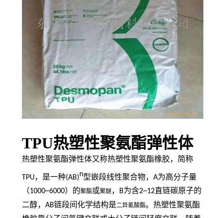
TPU热塑性聚氨酯弹性体
热塑性聚氨酯弹性体又称热塑性聚氨酯橡胶，简称
n
TPU
，是一种
(AB)
型嵌段线性聚合物，
A
为高分子量
（
1000~6000
）的
或
，
B
为含
2~12
直链碳原子的
聚酯
聚醚
二醇，
AB
链段间化学结构是
。热塑性聚氨酯
二异氰酸酯