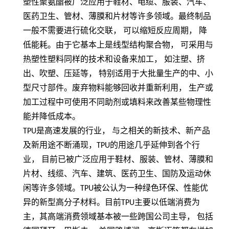
塑性聚氨酯被广泛应用于鞋材、电缆、服装、汽车、
医药卫生、管材、薄膜和片材等许多领域。最终制品
一般不需要进行硫化交联，
可以缩短反应周期，
降
低能耗。由于它基本上是线型结构聚合物，
可采用与
热塑性塑料同样的技术和设备来加工，
如注塑、挤
出、吹塑、压延等，
特别适用于大批量生产的中、小
型尺寸部件。废弃物料能够回收并重新利用，
生产或
加工过程中可使用不同助剂或填料来改善某些物理性
能并降低成本。
TPU
是高速发展的行业， 与之相关的新技术、新产品
及新用途不断涌现，
TPU
的用途几乎延伸到各个行
业， 目前已被广泛应用于鞋材、服装、管材、薄膜和
片材、线缆、汽车、建筑、医药卫生、国防及运动休
闲等许多领域。
TPU
被公认为一种绿色环保、性能优
异的新型高分子材料。目前
TPU
主要以低端消费为
主，其高端消费领域基本被一些跨国公司主导， 包括