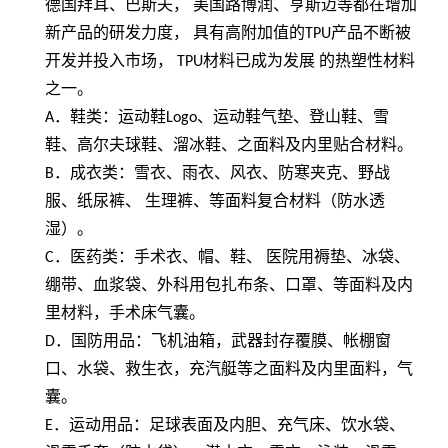
德国拜耳、巴斯夫， 美国路博润、亨斯迈等都在增加
新产品的研发力度， 具有高附加值的
TPU
产品不断被
开发并投入市场，
TPU
材料已成为发展 的热塑性材料
之一。
A
．鞋类：运动鞋
Logo
、运动鞋气垫、登山鞋、雪
鞋、高尔夫球鞋、溜冰鞋、之面料及内里贴合材料。
B
．成衣类：雪衣、雨衣、风衣、防寒夹克、野战
服、纸尿裤、 生理裤、等面料复合材料（防水透
湿）。
C
．医药类：手术衣、帽、鞋、 医院用褥垫、冰袋、
绷带、血浆袋、外科用包扎布条、口罩、等面料及内
里材料，手术床气囊。
D
．国防用品：飞机油箱，武器封存覆膜、帐棚窗
口、水袋、救生衣，充汽艇等之面料及内里面料，气
囊。
E
．运动用品：足球表面及内胆、充气床、饮水袋、