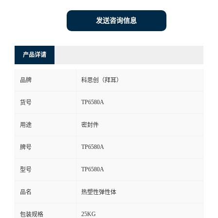
发送咨询信息
产品详请
品牌
科思创（拜耳）
TP6580A
货号
用途
密封件
TP6580A
牌号
TP6580A
型号
品名
热塑性弹性体
25KG
包装规格