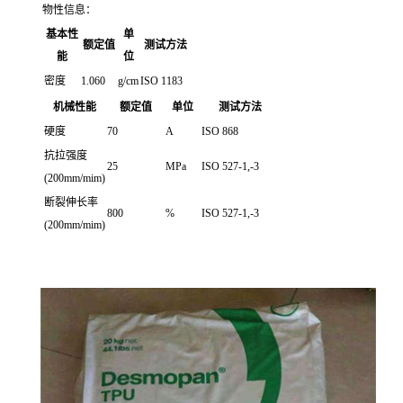
物性信息：
基本性
单
额定值
测试方法
能
位
密度
1.060
g/cm
ISO 1183
机械性能
额定值
单位
测试方法
硬度
70
A
ISO 868
抗拉强度
25
MPa
ISO 527-1,-3
(200mm/mim)
断裂伸长率
800
%
ISO 527-1,-3
(200mm/mim)