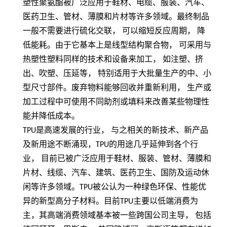
塑性聚氨酯被广泛应用于鞋材、电缆、服装、汽车、
医药卫生、管材、薄膜和片材等许多领域。最终制品
一般不需要进行硫化交联，
可以缩短反应周期，
降
低能耗。由于它基本上是线型结构聚合物，
可采用与
热塑性塑料同样的技术和设备来加工，
如注塑、挤
出、吹塑、压延等，
特别适用于大批量生产的中、小
型尺寸部件。废弃物料能够回收并重新利用，
生产或
加工过程中可使用不同助剂或填料来改善某些物理性
能并降低成本。
TPU
是高速发展的行业， 与之相关的新技术、新产品
及新用途不断涌现，
TPU
的用途几乎延伸到各个行
业， 目前已被广泛应用于鞋材、服装、管材、薄膜和
片材、线缆、汽车、建筑、医药卫生、国防及运动休
闲等许多领域。
TPU
被公认为一种绿色环保、性能优
异的新型高分子材料。目前
TPU
主要以低端消费为
主，其高端消费领域基本被一些跨国公司主导， 包括