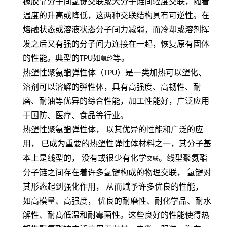
橡胶靠分子间氢键交联或大分子链间轻度交联，随着
温度的升高或降低，这两种交联结构具有可逆性。在
熔融状态或溶液状态分子间力减弱，而冷却或溶剂挥
发之后又有强的分子间力连接在一起，恢复原有固体
的性能。典型的
TPU
如
等。
氨纶
热塑性聚氨酯弹性体（
TPU
）是一类加热可以塑化、
溶剂可以溶解的弹性体，具有高强度、高韧性、耐
磨、耐油等优异的综合性能，加工性能好，广泛应用
于国防、医疗、食品等行业。
热塑性聚氨酯弹性体，
以其优异的性能和广泛的应
用，
已成为重要的热塑性弹性体材料之一，其分子基
本上是线型的，
没有或很少有化学
。线型聚氨酯
交联
分子链之间存在着许多氢键构成的物理交联，
氢键对
其形态起到强化作用，
从而赋予许多优良的性能，
如高模量、高强度，
优良的耐磨性、耐化学品、耐水
解性、耐髙低温和耐霉菌性。这些良好的性能使得热