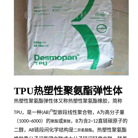
TPU热塑性聚氨酯弹性体
热塑性聚氨酯弹性体又称热塑性聚氨酯橡胶，简称
n
TPU
，是一种
(AB)
型嵌段线性聚合物，
A
为高分子量
（
1000~6000
）的
或
，
B
为含
2~12
直链碳原子的
聚酯
聚醚
二醇，
AB
链段间化学结构是
。热塑性聚氨酯
二异氰酸酯