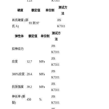
1.23
K7311
测试方
硬度
额定值
单位制
法
肖氏硬度
(邵
JIS
93 到 97
氏 A)
K7311
测试方
弹性体
额定值
单位制
法
JIS
拉伸应力
K7311
JIS
应变
12.7
MPa
K7311
JIS
300%应变
29.4
MPa
K7311
JIS
抗张强度
39.2
MPa
K7311
伸长率
(断
JIS
450
%
裂)
K7311