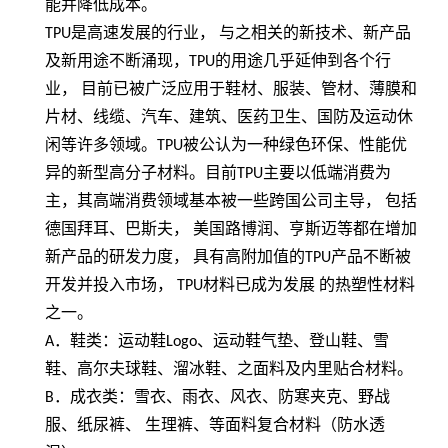
能并降低成本。
TPU
是高速发展的行业， 与之相关的新技术、新产品
及新用途不断涌现，
TPU
的用途几乎延伸到各个行
业， 目前已被广泛应用于鞋材、服装、管材、薄膜和
片材、线缆、汽车、建筑、医药卫生、国防及运动休
闲等许多领域。
TPU
被公认为一种绿色环保、性能优
异的新型高分子材料。目前
TPU
主要以低端消费为
主，其高端消费领域基本被一些跨国公司主导， 包括
德国拜耳、巴斯夫， 美国路博润、亨斯迈等都在增加
新产品的研发力度， 具有高附加值的
TPU
产品不断被
开发并投入市场，
TPU
材料已成为发展 的热塑性材料
之一。
A
．鞋类：运动鞋
Logo
、运动鞋气垫、登山鞋、雪
鞋、高尔夫球鞋、溜冰鞋、之面料及内里贴合材料。
B
．成衣类：雪衣、雨衣、风衣、防寒夹克、野战
服、纸尿裤、 生理裤、等面料复合材料（防水透