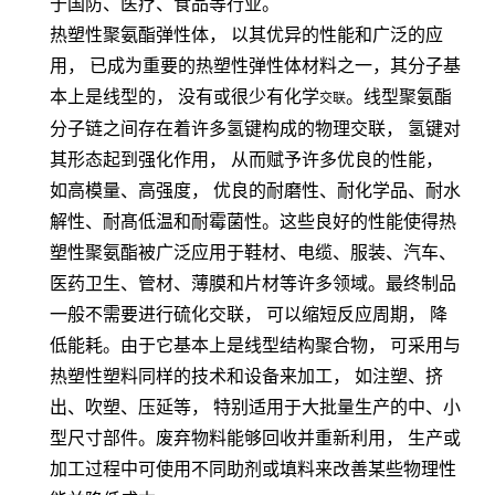
于国防、医疗、食品等行业。
热塑性聚氨酯弹性体，
以其优异的性能和广泛的应
用，
已成为重要的热塑性弹性体材料之一，其分子基
本上是线型的，
没有或很少有化学
。线型聚氨酯
交联
分子链之间存在着许多氢键构成的物理交联，
氢键对
其形态起到强化作用，
从而赋予许多优良的性能，
如高模量、高强度，
优良的耐磨性、耐化学品、耐水
解性、耐髙低温和耐霉菌性。这些良好的性能使得热
塑性聚氨酯被广泛应用于鞋材、电缆、服装、汽车、
医药卫生、管材、薄膜和片材等许多领域。最终制品
一般不需要进行硫化交联，
可以缩短反应周期，
降
低能耗。由于它基本上是线型结构聚合物，
可采用与
热塑性塑料同样的技术和设备来加工，
如注塑、挤
出、吹塑、压延等，
特别适用于大批量生产的中、小
型尺寸部件。废弃物料能够回收并重新利用，
生产或
加工过程中可使用不同助剂或填料来改善某些物理性