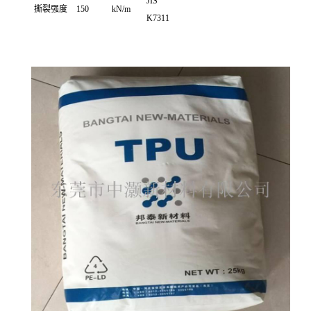
JIS
撕裂强度
150
kN/m
K7311