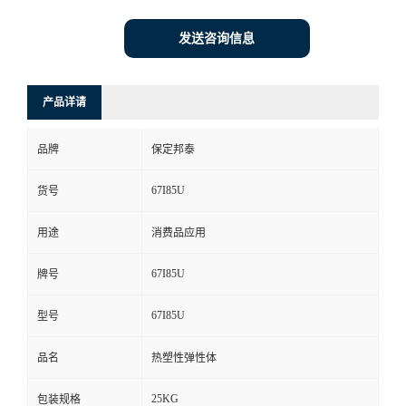
发送咨询信息
产品详请
品牌
保定邦泰
67I85U
货号
用途
消费品应用
67I85U
牌号
67I85U
型号
品名
热塑性弹性体
25KG
包装规格