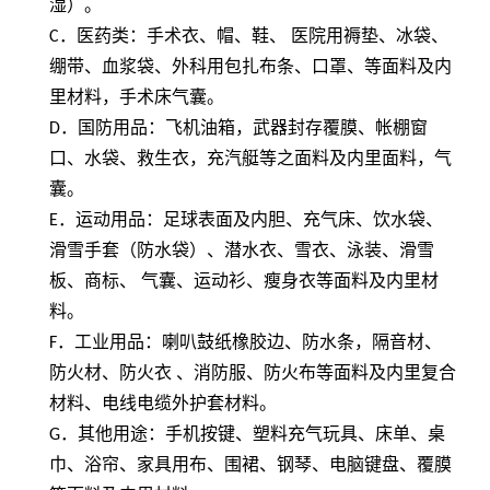
湿）。
C
．医药类：手术衣、帽、鞋、 医院用褥垫、冰袋、
绷带、血浆袋、外科用包扎布条、口罩、等面料及内
里材料，手术床气囊。
D
．国防用品：飞机油箱，武器封存覆膜、帐棚窗
口、水袋、救生衣，充汽艇等之面料及内里面料，气
囊。
E
．运动用品：足球表面及内胆、充气床、饮水袋、
滑雪手套（防水袋）、潜水衣、雪衣、泳装、滑雪
板、商标、 气囊、运动衫、瘦身衣等面料及内里材
料。
F
．工业用品：喇叭鼓纸橡胶边、防水条，隔音材、
防火材、防火衣 、消防服、防火布等面料及内里复合
材料、电线电缆外护套材料。
G
．其他用途：手机按键、塑料充气玩具、床单、桌
巾、浴帘、家具用布、围裙、钢琴、电脑键盘、覆膜