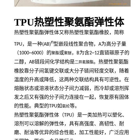
TPU热塑性聚氨酯弹性体
热塑性聚氨酯弹性体又称热塑性聚氨酯橡胶，简称
n
TPU
，是一种
(AB)
型嵌段线性聚合物，
A
为高分子量
（
1000~6000
）的
或
，
B
为含
2~12
直链碳原子的
聚酯
聚醚
二醇，
AB
链段间化学结构是
。热塑性聚氨酯
二异氰酸酯
橡胶靠分子间氢键交联或大分子链间轻度交联，随着
温度的升高或降低，这两种交联结构具有可逆性。在
熔融状态或溶液状态分子间力减弱，而冷却或溶剂挥
发之后又有强的分子间力连接在一起，恢复原有固体
的性能。典型的
TPU
如
等。
氨纶
热塑性聚氨酯弹性体（
TPU
）是一类加热可以塑化、
溶剂可以溶解的弹性体，具有高强度、高韧性、耐
磨、耐油等优异的综合性能，加工性能好，广泛应用