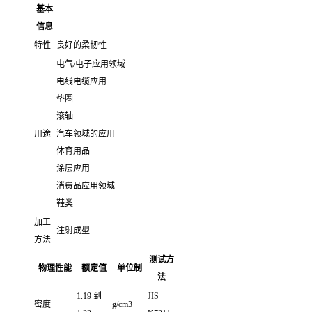
基本
信息
特性
良好的柔韧性
电气/电子应用领域
电线电缆应用
垫圈
滚轴
用途
汽车领域的应用
体育用品
涂层应用
消费品应用领域
鞋类
加工
注射成型
方法
测试方
物理性能
额定值
单位制
法
1.19 到
JIS
密度
g/cm3