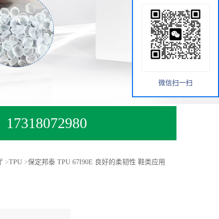
微信扫一扫
17318072980
厅
>
TPU
>
保定邦泰 TPU 67I90E 良好的柔韧性 鞋类应用