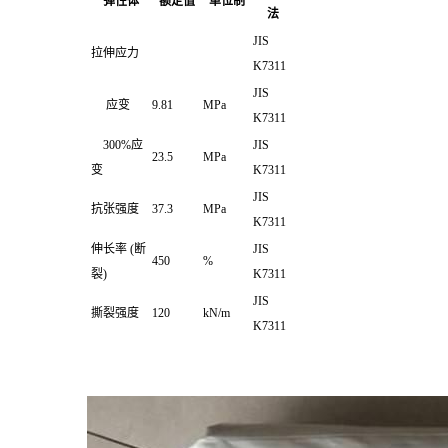
弹性体
额定值
单位制
法
JIS
拉伸应力
K7311
JIS
应变
9.81
MPa
K7311
300%应
JIS
23.5
MPa
变
K7311
JIS
抗张强度
37.3
MPa
K7311
伸长率
(断
JIS
450
%
裂)
K7311
JIS
撕裂强度
120
kN/m
K7311