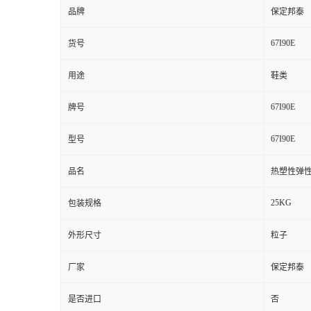
品牌
保定邦泰
67I90E
货号
用途
鞋类
67I90E
牌号
67I90E
型号
品名
热塑性弹
25KG
包装规格
外形尺寸
粒子
厂家
保定邦泰
是否进口
否