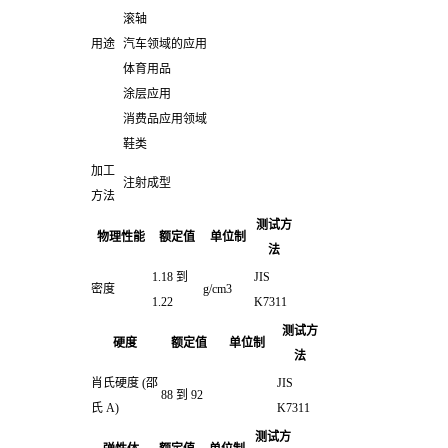
滚轴
用途
汽车领域的应用
体育用品
涂层应用
消费品应用领域
鞋类
加工
注射成型
方法
测试方
物理性能
额定值
单位制
法
1.18 到
JIS
密度
g/cm3
1.22
K7311
测试方
硬度
额定值
单位制
法
肖氏硬度
(邵
JIS
88 到 92
氏 A)
K7311
测试方