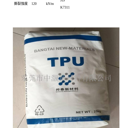
JIS
撕裂强度
120
kN/m
K7311