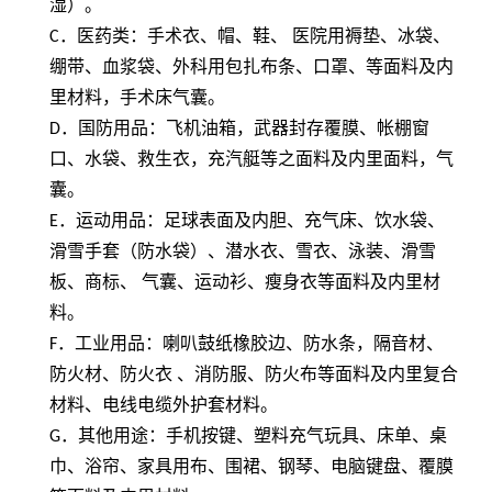
湿）。
C
．医药类：手术衣、帽、鞋、 医院用褥垫、冰袋、
绷带、血浆袋、外科用包扎布条、口罩、等面料及内
里材料，手术床气囊。
D
．国防用品：飞机油箱，武器封存覆膜、帐棚窗
口、水袋、救生衣，充汽艇等之面料及内里面料，气
囊。
E
．运动用品：足球表面及内胆、充气床、饮水袋、
滑雪手套（防水袋）、潜水衣、雪衣、泳装、滑雪
板、商标、 气囊、运动衫、瘦身衣等面料及内里材
料。
F
．工业用品：喇叭鼓纸橡胶边、防水条，隔音材、
防火材、防火衣 、消防服、防火布等面料及内里复合
材料、电线电缆外护套材料。
G
．其他用途：手机按键、塑料充气玩具、床单、桌
巾、浴帘、家具用布、围裙、钢琴、电脑键盘、覆膜