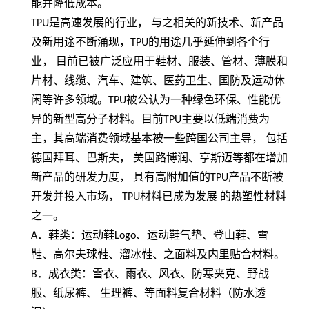
能并降低成本。
TPU
是高速发展的行业， 与之相关的新技术、新产品
及新用途不断涌现，
TPU
的用途几乎延伸到各个行
业， 目前已被广泛应用于鞋材、服装、管材、薄膜和
片材、线缆、汽车、建筑、医药卫生、国防及运动休
闲等许多领域。
TPU
被公认为一种绿色环保、性能优
异的新型高分子材料。目前
TPU
主要以低端消费为
主，其高端消费领域基本被一些跨国公司主导， 包括
德国拜耳、巴斯夫， 美国路博润、亨斯迈等都在增加
新产品的研发力度， 具有高附加值的
TPU
产品不断被
开发并投入市场，
TPU
材料已成为发展 的热塑性材料
之一。
A
．鞋类：运动鞋
Logo
、运动鞋气垫、登山鞋、雪
鞋、高尔夫球鞋、溜冰鞋、之面料及内里贴合材料。
B
．成衣类：雪衣、雨衣、风衣、防寒夹克、野战
服、纸尿裤、 生理裤、等面料复合材料（防水透