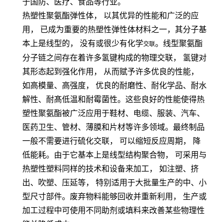
于国防、医疗、食品等行业。
热塑性聚氨酯弹性体，
以其优异的性能和广泛的应
用，
已成为重要的热塑性弹性体材料之一，其分子基
本上是线型的，
没有或很少有化学
。线型聚氨酯
交联
分子链之间存在着许多氢键构成的物理交联，
氢键对
其形态起到强化作用，
从而赋予许多优良的性能，
如高模量、高强度，
优良的耐磨性、耐化学品、耐水
解性、耐髙低温和耐霉菌性。这些良好的性能使得热
塑性聚氨酯被广泛应用于鞋材、电缆、服装、汽车、
医药卫生、管材、薄膜和片材等许多领域。最终制品
一般不需要进行硫化交联，
可以缩短反应周期，
降
低能耗。由于它基本上是线型结构聚合物，
可采用与
热塑性塑料同样的技术和设备来加工，
如注塑、挤
出、吹塑、压延等，
特别适用于大批量生产的中、小
型尺寸部件。废弃物料能够回收并重新利用，
生产或
加工过程中可使用不同助剂或填料来改善某些物理性