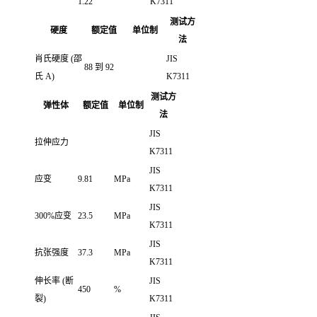
1.22
K7311
测试方
硬度
额定值
单位制
法
肖氏硬度
(邵
JIS
88 到 92
氏 A)
K7311
测试方
弹性体
额定值
单位制
法
JIS
拉伸应力
K7311
JIS
应变
9.81
MPa
K7311
JIS
300%应变
23.5
MPa
K7311
JIS
抗张强度
37.3
MPa
K7311
伸长率
(断
JIS
450
%
裂)
K7311