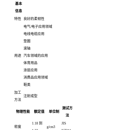
基本
信息
特性
良好的柔韧性
电气/电子应用领域
电线电缆应用
垫圈
滚轴
用途
汽车领域的应用
体育用品
涂层应用
消费品应用领域
鞋类
加工
注射成型
方法
测试方
物理性能
额定值
单位制
法
1.18 到
JIS
密度
g/cm3