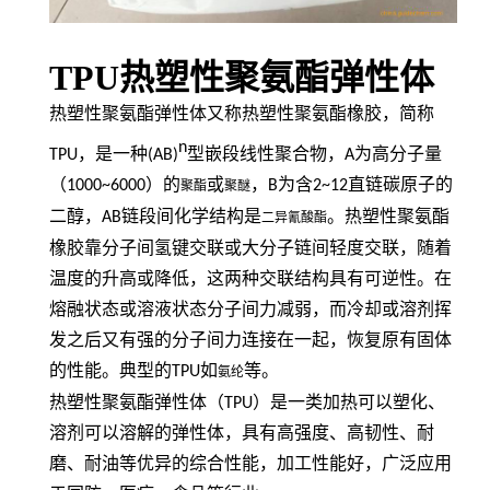
TPU热塑性聚氨酯弹性体
热塑性聚氨酯弹性体又称热塑性聚氨酯橡胶，简称
n
TPU
，是一种
(AB)
型嵌段线性聚合物，
A
为高分子量
（
1000~6000
）的
或
，
B
为含
2~12
直链碳原子的
聚酯
聚醚
二醇，
AB
链段间化学结构是
。热塑性聚氨酯
二异氰酸酯
橡胶靠分子间氢键交联或大分子链间轻度交联，随着
温度的升高或降低，这两种交联结构具有可逆性。在
熔融状态或溶液状态分子间力减弱，而冷却或溶剂挥
发之后又有强的分子间力连接在一起，恢复原有固体
的性能。典型的
TPU
如
等。
氨纶
热塑性聚氨酯弹性体（
TPU
）是一类加热可以塑化、
溶剂可以溶解的弹性体，具有高强度、高韧性、耐
磨、耐油等优异的综合性能，加工性能好，广泛应用