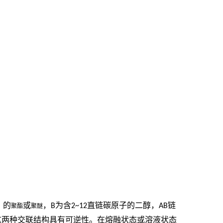
）的
或
，
B
为含
2~12
直链碳原子的二醇，
AB
链
聚酯
聚醚
这两种交联结构具有可逆性。在熔融状态或溶液状态