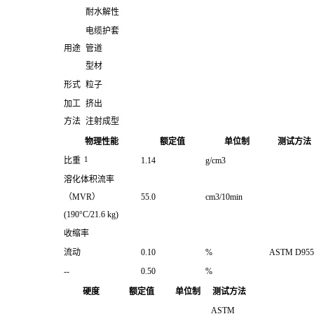
耐水解性
电缆护套
用途
管道
型材
形式
粒子
加工
挤出
方法
注射成型
物理性能
额定值
单位制
测试方法
1
比重
1.14
g/cm3
溶化体积流率
（MVR）
55.0
cm3/10min
(190°C/21.6 kg)
收缩率
流动
0.10
%
ASTM D955
--
0.50
%
硬度
额定值
单位制
测试方法
ASTM