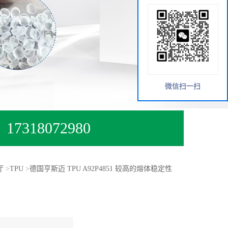
微信扫一扫
17318072980
厅
>
TPU
>
德国亨斯迈 TPU A92P4851 较高的熔体稳定性