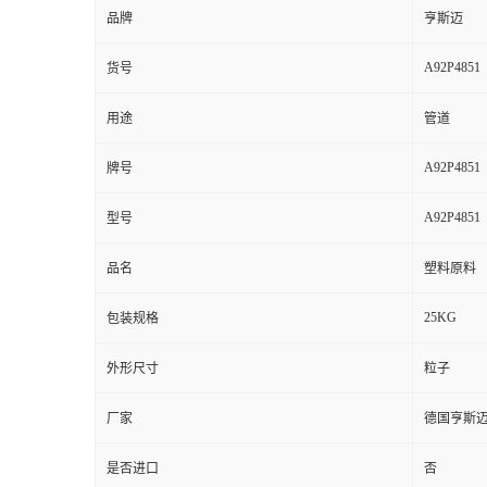
品牌
亨斯迈
A92P4851
货号
用途
管道
A92P4851
牌号
A92P4851
型号
品名
塑料原料
25KG
包装规格
外形尺寸
粒子
厂家
德国亨斯
是否进口
否