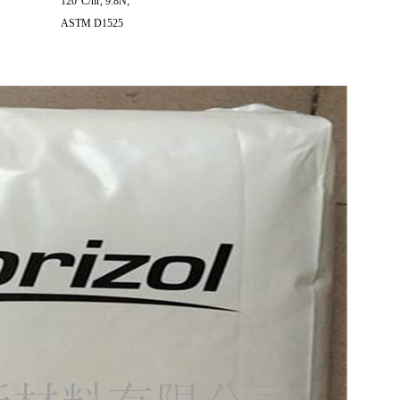
120°C/hr, 9.8N;
ASTM D1525