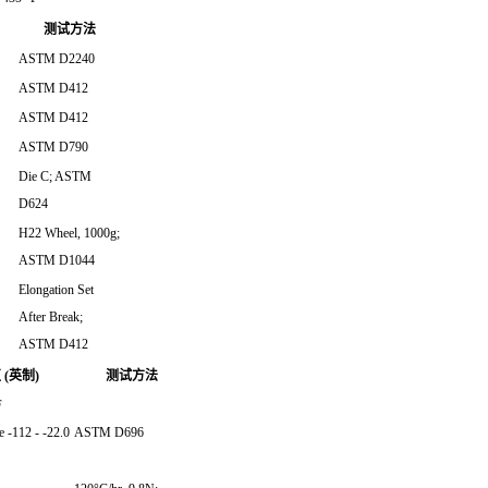
测试方法
ASTM D2240
ASTM D412
ASTM D412
ASTM D790
Die C; ASTM
D624
H22 Wheel, 1000g;
ASTM D1044
Elongation Set
After Break;
ASTM D412
 (英制)
测试方法
F
 -112 - -22.0
ASTM D696