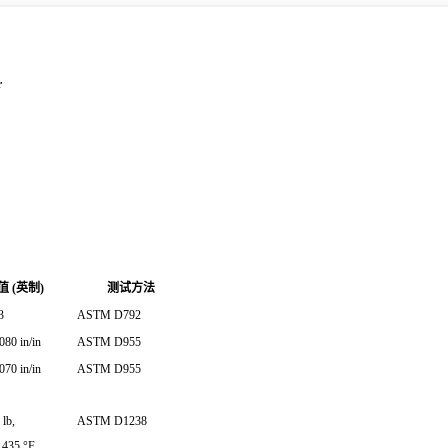
r
 (英制)
测试方法
3
ASTM D792
080 in/in
ASTM D955
070 in/in
ASTM D955
lb,
ASTM D1238
 435 °F