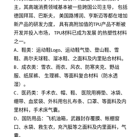
主，其高端消费领域基本被一些跨国公司主导， 包括
德国拜耳、巴斯夫， 美国路博润、亨斯迈等都在增加
新产品的研发力度， 具有高附加值的
TPU
产品不断被
开发并投入市场，
TPU
材料已成为发展 的热塑性材料
之一。
A
．鞋类：运动鞋
Logo
、运动鞋气垫、登山鞋、雪
鞋、高尔夫球鞋、溜冰鞋、之面料及内里贴合材料。
B
．成衣类：雪衣、雨衣、风衣、防寒夹克、野战
服、纸尿裤、 生理裤、等面料复合材料（防水透
湿）。
C
．医药类：手术衣、帽、鞋、 医院用褥垫、冰袋、
绷带、血浆袋、外科用包扎布条、口罩、等面料及内
里材料，手术床气囊。
D
．国防用品：飞机油箱，武器封存覆膜、帐棚窗
口、水袋、救生衣，充汽艇等之面料及内里面料，气
囊。