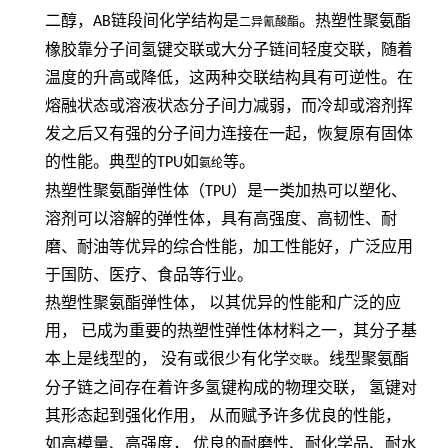
二醇，
AB
链段间化学结构是
。热塑性聚氨酯
二异氰酸酯
橡胶靠分子间氢键交联或大分子链间轻度交联，随着
温度的升高或降低，这两种交联结构具有可逆性。在
熔融状态或溶液状态分子间力减弱，而冷却或溶剂挥
发之后又有强的分子间力连接在一起，恢复原有固体
的性能。典型的
TPU
如
等。
氨纶
热塑性聚氨酯弹性体（
TPU
）是一类加热可以塑化、
溶剂可以溶解的弹性体，具有高强度、高韧性、耐
磨、耐油等优异的综合性能，加工性能好，广泛应用
于国防、医疗、食品等行业。
热塑性聚氨酯弹性体，
以其优异的性能和广泛的应
用，
已成为重要的热塑性弹性体材料之一，其分子基
本上是线型的，
没有或很少有化学
。线型聚氨酯
交联
分子链之间存在着许多氢键构成的物理交联，
氢键对
其形态起到强化作用，
从而赋予许多优良的性能，
如高模量、高强度，
优良的耐磨性、耐化学品、耐水