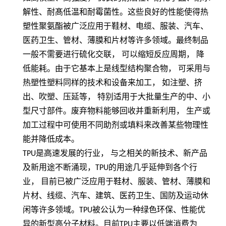
解性、耐髙低温和耐霉菌性。这些良好的性能使得热
塑性聚氨酯被广泛应用于鞋材、电缆、服装、汽车、
医药卫生、管材、薄膜和片材等许多领域。最终制品
一般不需要进行硫化交联，
可以缩短反应周期，
降
低能耗。由于它基本上是线型结构聚合物，
可采用与
热塑性塑料同样的技术和设备来加工，
如注塑、挤
出、吹塑、压延等，
特别适用于大批量生产的中、小
型尺寸部件。废弃物料能够回收并重新利用，
生产或
加工过程中可使用不同助剂或填料来改善某些物理性
能并降低成本。
TPU
是高速发展的行业， 与之相关的新技术、新产品
及新用途不断涌现，
TPU
的用途几乎延伸到各个行
业， 目前已被广泛应用于鞋材、服装、管材、薄膜和
片材、线缆、汽车、建筑、医药卫生、国防及运动休
闲等许多领域。
TPU
被公认为一种绿色环保、性能优
异的新型高分子材料。目前
TPU
主要以低端消费为