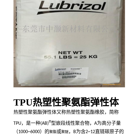
TPU热塑性聚氨酯弹性体
热塑性聚氨酯弹性体又称热塑性聚氨酯橡胶，简称
n
TPU
，是一种
(AB)
型嵌段线性聚合物，
A
为高分子量
（
1000~6000
）的
或
，
B
为含
2~12
直链碳原子的
聚酯
聚醚