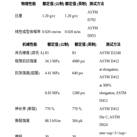
物理性能
额定值 (公制)
额定值 (英制)
测试方法
ASTM
比重
1.20 g/cc
1.20 g/cc
D792
ASTM
线性成型收缩率
0.020 cm/cm
0.020 in/in
D955
机械性能
额定值 (公制)
额定值 (英制)
测试方法
肖氏硬度 (邵氏 A)
83
83
ASTM D2240
极限抗拉强度
34.3 MPa
4980 psi
ASTM D412
at elongation;
抗张强度(屈服)
4.41 MPa
640 psi
ASTM D412
at 300%
8.83 MPa
1280 psi
elongation; ASTM
D412
伸长率 (断裂)
770 %
770 %
ASTM D412
Die C; ASTM
撕裂强度
88.3 kN/m
504 pli
D624
mm<sup>3</sup>
磨损
30
30