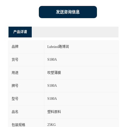
发送咨询信息
产品详请
品牌
Lubrizol路博润
S180A
货号
用途
吹塑薄膜
S180A
牌号
S180A
型号
品名
塑料原料
25KG
包装规格