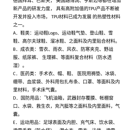
德国拜耳、巴斯夫， 美国路博润、亨斯迈等都在增加
新产品的研发力度， 具有高附加值的
TPU
产品不断被
开发并投入市场，
TPU
材料已成为发展 的热塑性材料
之一。
A
．鞋类：运动鞋
Logo
、运动鞋气垫、登山鞋、雪
鞋、高尔夫球鞋、溜冰鞋、之面料及内里贴合材料。
B
．成衣类：雪衣、雨衣、风衣、防寒夹克、野战
服、纸尿裤、 生理裤、等面料复合材料（防水透
湿）。
C
．医药类：手术衣、帽、鞋、 医院用褥垫、冰袋、
绷带、血浆袋、外科用包扎布条、口罩、等面料及内
里材料，手术床气囊。
D
．国防用品：飞机油箱，武器封存覆膜、帐棚窗
口、水袋、救生衣，充汽艇等之面料及内里面料，气
囊。
E
．运动用品：足球表面及内胆、充气床、饮水袋、