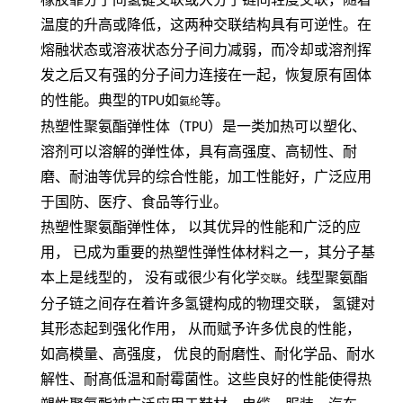
橡胶靠分子间氢键交联或大分子链间轻度交联，随着
温度的升高或降低，这两种交联结构具有可逆性。在
熔融状态或溶液状态分子间力减弱，而冷却或溶剂挥
发之后又有强的分子间力连接在一起，恢复原有固体
的性能。典型的
TPU
如
等。
氨纶
热塑性聚氨酯弹性体（
TPU
）是一类加热可以塑化、
溶剂可以溶解的弹性体，具有高强度、高韧性、耐
磨、耐油等优异的综合性能，加工性能好，广泛应用
于国防、医疗、食品等行业。
热塑性聚氨酯弹性体，
以其优异的性能和广泛的应
用，
已成为重要的热塑性弹性体材料之一，其分子基
本上是线型的，
没有或很少有化学
。线型聚氨酯
交联
分子链之间存在着许多氢键构成的物理交联，
氢键对
其形态起到强化作用，
从而赋予许多优良的性能，
如高模量、高强度，
优良的耐磨性、耐化学品、耐水
解性、耐髙低温和耐霉菌性。这些良好的性能使得热