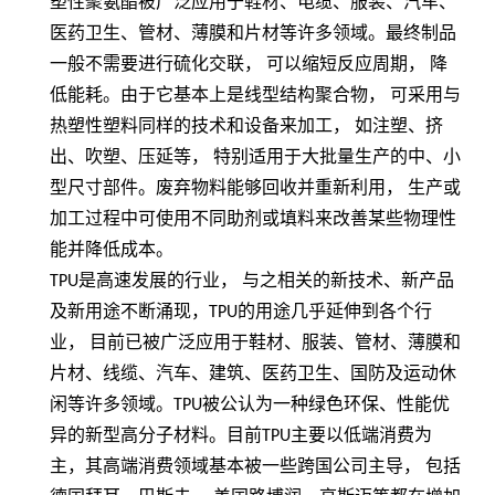
塑性聚氨酯被广泛应用于鞋材、电缆、服装、汽车、
医药卫生、管材、薄膜和片材等许多领域。最终制品
一般不需要进行硫化交联，
可以缩短反应周期，
降
低能耗。由于它基本上是线型结构聚合物，
可采用与
热塑性塑料同样的技术和设备来加工，
如注塑、挤
出、吹塑、压延等，
特别适用于大批量生产的中、小
型尺寸部件。废弃物料能够回收并重新利用，
生产或
加工过程中可使用不同助剂或填料来改善某些物理性
能并降低成本。
TPU
是高速发展的行业， 与之相关的新技术、新产品
及新用途不断涌现，
TPU
的用途几乎延伸到各个行
业， 目前已被广泛应用于鞋材、服装、管材、薄膜和
片材、线缆、汽车、建筑、医药卫生、国防及运动休
闲等许多领域。
TPU
被公认为一种绿色环保、性能优
异的新型高分子材料。目前
TPU
主要以低端消费为
主，其高端消费领域基本被一些跨国公司主导， 包括