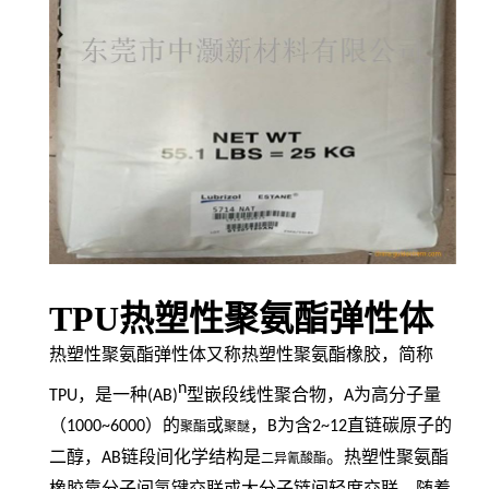
TPU热塑性聚氨酯弹性体
热塑性聚氨酯弹性体又称热塑性聚氨酯橡胶，简称
n
TPU
，是一种
(AB)
型嵌段线性聚合物，
A
为高分子量
（
1000~6000
）的
或
，
B
为含
2~12
直链碳原子的
聚酯
聚醚
二醇，
AB
链段间化学结构是
。热塑性聚氨酯
二异氰酸酯