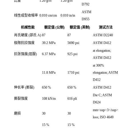
比重
1.20 g/cc
1.20 g/cc
D792
ASTM
线性成型收缩率
0.010 cm/cm
0.010 in/in
D955
机械性能
额定值 (公制)
额定值 (英制)
测试方法
肖氏硬度 (邵氏 A)
87
87
ASTM D2240
极限抗拉强度
39.2 MPa
5690 psi
ASTM D412
at elongation;
抗张强度(屈服)
6.37 MPa
925 psi
ASTM D412
at 300%
11.8 MPa
1710 psi
elongation; ASTM
D412
伸长率 (断裂)
650 %
650 %
ASTM D412
Die C; ASTM
撕裂强度
108 kN/m
616 pli
D624
mm<sup>3</sup>
磨损
30
30
loss; ISO 4649
15 %
15 %