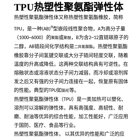
TPU热塑性聚氨酯弹性体
热塑性聚氨酯弹性体又称热塑性聚氨酯橡胶，简称
n
TPU
，是一种
(AB)
型嵌段线性聚合物，
A
为高分子量
（
1000~6000
）的
或
，
B
为含
2~12
直链碳原子的
聚酯
聚醚
二醇，
AB
链段间化学结构是
。热塑性聚氨酯
二异氰酸酯
橡胶靠分子间氢键交联或大分子链间轻度交联，随着
温度的升高或降低，这两种交联结构具有可逆性。在
熔融状态或溶液状态分子间力减弱，而冷却或溶剂挥
发之后又有强的分子间力连接在一起，恢复原有固体
的性能。典型的
TPU
如
等。
氨纶
热塑性聚氨酯弹性体（
TPU
）是一类加热可以塑化、
溶剂可以溶解的弹性体，具有高强度、高韧性、耐
磨、耐油等优异的综合性能，加工性能好，广泛应用
于国防、医疗、食品等行业。
热塑性聚氨酯弹性体，
以其优异的性能和广泛的应