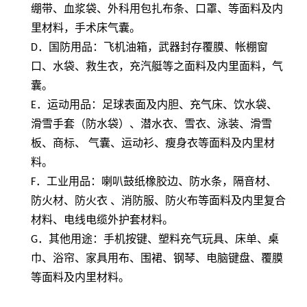
绷带、血浆袋、外科用包扎布条、口罩、等面料及内
里材料，手术床气囊。
D
．国防用品：飞机油箱，武器封存覆膜、帐棚窗
口、水袋、救生衣，充汽艇等之面料及内里面料，气
囊。
E
．运动用品：足球表面及内胆、充气床、饮水袋、
滑雪手套（防水袋）、潜水衣、雪衣、泳装、滑雪
板、商标、 气囊、运动衫、瘦身衣等面料及内里材
料。
F
．工业用品：喇叭鼓纸橡胶边、防水条，隔音材、
防火材、防火衣 、消防服、防火布等面料及内里复合
材料、电线电缆外护套材料。
G
．其他用途：手机按键、塑料充气玩具、床单、桌
巾、浴帘、家具用布、围裙、钢琴、电脑键盘、覆膜
等面料及内里材料。