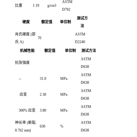
ASTM
比重
1.19
g/cm3
D792
测试方
硬度
额定值
单位制
法
肖氏硬度
(邵
ASTM
70
氏 A)
D2240
机械性能
额定值
单位制
测试方法
ASTM
抗张强度
D638
ASTM
--
31.0
MPa
D638
ASTM
应变
2.30
MPa
D638
ASTM
300% 应变
3.80
MPa
D638
伸长率
(断裂,
ASTM
630
%
0.762 mm)
D638