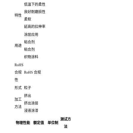
低温下的柔性
良好耐磨损性
特性
柔软
延高的拉伸率
涂层应用
粘合剂
用途
粘合剂
织物涂料
RoHS
合规
RoHS 合规
性
形式
粒子
挤出
加工
挤出涂层
方法
浸液涂漆
测试方
物理性能
额定值
单位制
法