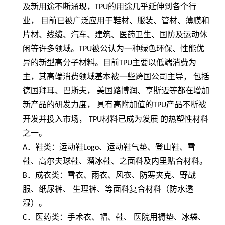
及新用途不断涌现，
TPU
的用途几乎延伸到各个行
业， 目前已被广泛应用于鞋材、服装、管材、薄膜和
片材、线缆、汽车、建筑、医药卫生、国防及运动休
闲等许多领域。
TPU
被公认为一种绿色环保、性能优
异的新型高分子材料。目前
TPU
主要以低端消费为
主，其高端消费领域基本被一些跨国公司主导， 包括
德国拜耳、巴斯夫， 美国路博润、亨斯迈等都在增加
新产品的研发力度， 具有高附加值的
TPU
产品不断被
开发并投入市场，
TPU
材料已成为发展 的热塑性材料
之一。
A
．鞋类：运动鞋
Logo
、运动鞋气垫、登山鞋、雪
鞋、高尔夫球鞋、溜冰鞋、之面料及内里贴合材料。
B
．成衣类：雪衣、雨衣、风衣、防寒夹克、野战
服、纸尿裤、 生理裤、等面料复合材料（防水透
湿）。
C
．医药类：手术衣、帽、鞋、 医院用褥垫、冰袋、