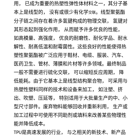
用，
已成为重要的热塑性弹性体材料之一，其分子基
本上是线型的，
没有或很少有化学
。线型聚氨酯
交联
分子链之间存在着许多氢键构成的物理交联，
氢键对
其形态起到强化作用，
从而赋予许多优良的性能，
如高模量、高强度，
优良的耐磨性、耐化学品、耐水
解性、耐髙低温和耐霉菌性。这些良好的性能使得热
塑性聚氨酯被广泛应用于鞋材、电缆、服装、汽车、
医药卫生、管材、薄膜和片材等许多领域。最终制品
一般不需要进行硫化交联，
可以缩短反应周期，
降
低能耗。由于它基本上是线型结构聚合物，
可采用与
热塑性塑料同样的技术和设备来加工，
如注塑、挤
出、吹塑、压延等，
特别适用于大批量生产的中、小
型尺寸部件。废弃物料能够回收并重新利用，
生产或
加工过程中可使用不同助剂或填料来改善某些物理性
能并降低成本。
TPU
是高速发展的行业， 与之相关的新技术、新产品