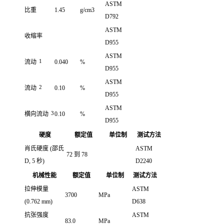
ASTM
比重
1.45
g/cm3
D792
ASTM
收缩率
D955
ASTM
1
流动
0.040
%
D955
ASTM
2
流动
0.10
%
D955
ASTM
3
横向流动
0.10
%
D955
硬度
额定值
单位制
测试方法
肖氏硬度
(邵氏
ASTM
72 到 78
D, 5 秒)
D2240
机械性能
额定值
单位制
测试方法
拉伸模量
ASTM
3700
MPa
(0.762 mm)
D638
抗张强度
ASTM
83.0
MPa