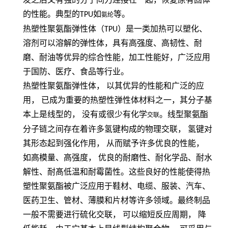
发之后又有强的分子间力连接在一起，恢复原有固体
的性能。典型的
TPU
如
等。
氨纶
热塑性聚氨酯弹性体（
TPU
）是一类加热可以塑化、
溶剂可以溶解的弹性体，具有高强度、高韧性、耐
磨、耐油等优异的综合性能，加工性能好，广泛应用
于国防、医疗、食品等行业。
热塑性聚氨酯弹性体，
以其优异的性能和广泛的应
用，
已成为重要的热塑性弹性体材料之一，其分子基
本上是线型的，
没有或很少有化学
。线型聚氨酯
交联
分子链之间存在着许多氢键构成的物理交联，
氢键对
其形态起到强化作用，
从而赋予许多优良的性能，
如高模量、高强度，
优良的耐磨性、耐化学品、耐水
解性、耐髙低温和耐霉菌性。这些良好的性能使得热
塑性聚氨酯被广泛应用于鞋材、电缆、服装、汽车、
医药卫生、管材、薄膜和片材等许多领域。最终制品
一般不需要进行硫化交联，
可以缩短反应周期，
降