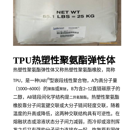
TPU热塑性聚氨酯弹性体
热塑性聚氨酯弹性体又称热塑性聚氨酯橡胶，简称
n
TPU
，是一种
(AB)
型嵌段线性聚合物，
A
为高分子量
（
1000~6000
）的
或
，
B
为含
2~12
直链碳原子的
聚酯
聚醚
二醇，
AB
链段间化学结构是
。热塑性聚氨酯
二异氰酸酯
橡胶靠分子间氢键交联或大分子链间轻度交联，随着
温度的升高或降低，这两种交联结构具有可逆性。在
熔融状态或溶液状态分子间力减弱，而冷却或溶剂挥