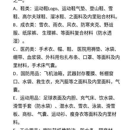
之一。
A
．鞋类：运动鞋
Logo
、运动鞋气垫、登山鞋、雪
鞋、高尔夫球鞋、溜冰鞋、之面料及内里贴合材料。
B
．成衣类：雪衣、雨衣、风衣、防寒夹克、野战
服、纸尿裤、 生理裤、等面料复合材料（防水透
湿）。
C
．医药类：手术衣、帽、鞋、 医院用褥垫、冰袋、
绷带、血浆袋、外科用包扎布条、口罩、等面料及内
里材料，手术床气囊。
D
．国防用品：飞机油箱，武器封存覆膜、帐棚窗
口、水袋、救生衣，充汽艇等之面料及内里面料，气
囊。
E
．运动用品：足球表面及内胆、充气床、饮水袋、
滑雪手套（防水袋）、潜水衣、雪衣、泳装、滑雪
板、商标、 气囊、运动衫、瘦身衣等面料及内里材
料。