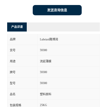
发送咨询信息
产品详请
品牌
Lubrizol路博润
59300
货号
用途
流延薄膜
59300
牌号
59300
型号
品名
塑料原料
25KG
包装规格