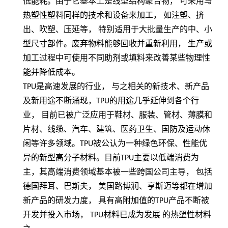
低能耗。由于它基本上是线型结构聚合物，
可采用与
热塑性塑料同样的技术和设备来加工，
如注塑、挤
出、吹塑、压延等，
特别适用于大批量生产的中、小
型尺寸部件。废弃物料能够回收并重新利用，
生产或
加工过程中可使用不同助剂或填料来改善某些物理性
能并降低成本。
TPU
是高速发展的行业， 与之相关的新技术、新产品
及新用途不断涌现，
TPU
的用途几乎延伸到各个行
业， 目前已被广泛应用于鞋材、服装、管材、薄膜和
片材、线缆、汽车、建筑、医药卫生、国防及运动休
闲等许多领域。
TPU
被公认为一种绿色环保、性能优
异的新型高分子材料。目前
TPU
主要以低端消费为
主，其高端消费领域基本被一些跨国公司主导， 包括
德国拜耳、巴斯夫， 美国路博润、亨斯迈等都在增加
新产品的研发力度， 具有高附加值的
TPU
产品不断被
开发并投入市场，
TPU
材料已成为发展 的热塑性材料