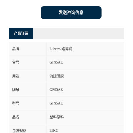
发送咨询信息
产品详请
品牌
Lubrizol路博润
GP95AE
货号
用途
流延薄膜
GP95AE
牌号
GP95AE
型号
品名
塑料原料
25KG
包装规格