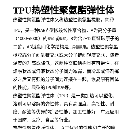
TPU热塑性聚氨酯弹性体
热塑性聚氨酯弹性体又称热塑性聚氨酯橡胶，简称
n
TPU
，是一种
(AB)
型嵌段线性聚合物，
A
为高分子量
（
1000~6000
）的
或
，
B
为含
2~12
直链碳原子的
聚酯
聚醚
二醇，
AB
链段间化学结构是
。热塑性聚氨酯
二异氰酸酯
橡胶靠分子间氢键交联或大分子链间轻度交联，随着
温度的升高或降低，这两种交联结构具有可逆性。在
熔融状态或溶液状态分子间力减弱，而冷却或溶剂挥
发之后又有强的分子间力连接在一起，恢复原有固体
的性能。典型的
TPU
如
等。
氨纶
热塑性聚氨酯弹性体（
TPU
）是一类加热可以塑化、
溶剂可以溶解的弹性体，具有高强度、高韧性、耐
磨、耐油等优异的综合性能，加工性能好，广泛应用
于国防、医疗、食品等行业。
热塑性聚氨酯弹性体，
以其优异的性能和广泛的应