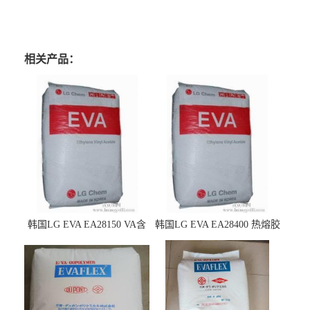
相关产品：
韩国LG EVA EA28150 VA含
韩国LG EVA EA28400 热熔胶
量25 高流动性 热熔胶应用
级 VA含量28 熔指400