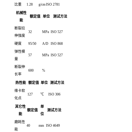
比重
1.28
g/cm
ISO 2781
机械性
额定值
单位
测试方法
能
断裂拉
32
MPa
ISO 527
伸强度
硬度
95/50
A/D
ISO 868
弹性模
57
MPa
ISO 527
量
断裂伸
600
%
长率
热性能
额定值
单位
测试方法
维卡软
127
℃
ISO 306
化点
其它性
单
额定值
测试方法
能
位
磨耗性
40
mm
ISO 4649
能