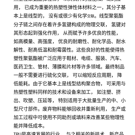
用，
已成为重要的热塑性弹性体材料之一，其分子基
本上是线型的，
没有或很少有化学
。线型聚氨酯
交联
分子链之间存在着许多氢键构成的物理交联，
氢键对
其形态起到强化作用，
从而赋予许多优良的性能，
如高模量、高强度，
优良的耐磨性、耐化学品、耐水
解性、耐髙低温和耐霉菌性。这些良好的性能使得热
塑性聚氨酯被广泛应用于鞋材、电缆、服装、汽车、
医药卫生、管材、薄膜和片材等许多领域。最终制品
一般不需要进行硫化交联，
可以缩短反应周期，
降
低能耗。由于它基本上是线型结构聚合物，
可采用与
热塑性塑料同样的技术和设备来加工，
如注塑、挤
出、吹塑、压延等，
特别适用于大批量生产的中、小
型尺寸部件。废弃物料能够回收并重新利用，
生产或
加工过程中可使用不同助剂或填料来改善某些物理性
能并降低成本。
TPU
是高速发展的行业， 与之相关的新技术、新产品