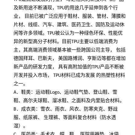
及新用途不断涌现，
TPU
的用途几乎延伸到各个行
业， 目前已被广泛应用于鞋材、服装、管材、薄膜和
片材、线缆、汽车、建筑、医药卫生、国防及运动休
闲等许多领域。
TPU
被公认为一种绿色环保、性能优
异的新型高分子材料。目前
TPU
主要以低端消费为
主，其高端消费领域基本被一些跨国公司主导， 包括
德国拜耳、巴斯夫， 美国路博润、亨斯迈等都在增加
新产品的研发力度， 具有高附加值的
TPU
产品不断被
开发并投入市场，
TPU
材料已成为发展 的热塑性材料
之一。
A
．鞋类：运动鞋
Logo
、运动鞋气垫、登山鞋、雪
鞋、高尔夫球鞋、溜冰鞋、之面料及内里贴合材料。
B
．成衣类：雪衣、雨衣、风衣、防寒夹克、野战
服、纸尿裤、 生理裤、等面料复合材料（防水透
湿）。
C
．医药类：手术衣、帽、鞋、 医院用褥垫、冰袋、