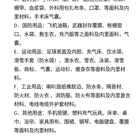
绷带、血浆袋、外科用包扎布条、口罩、等面料及内
里材料，手术床气囊。
D
．国防用品：飞机油箱，武器封存覆膜、帐棚窗
口、水袋、救生衣，充汽艇等之面料及内里面料，气
囊。
E
．运动用品：足球表面及内胆、充气床、饮水袋、
滑雪手套（防水袋）、潜水衣、雪衣、泳装、滑雪
板、商标、 气囊、运动衫、瘦身衣等面料及内里材
料。
F
．工业用品：喇叭鼓纸橡胶边、防水条，隔音材、
防火材、防火衣 、消防服、防火布等面料及内里复合
材料、电线电缆外护套材料。
G
．其他用途：手机按键、塑料充气玩具、床单、桌
巾、浴帘、家具用布、围裙、钢琴、电脑键盘、覆膜
等面料及内里材料。