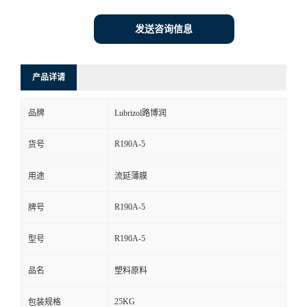
发送咨询信息
产品详请
品牌
Lubrizol路博润
R190A-5
货号
用途
流延薄膜
R190A-5
牌号
R190A-5
型号
品名
塑料原料
25KG
包装规格