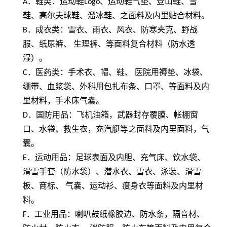
A
．鞋类：运动鞋
Logo
、运动鞋气垫、登山鞋、雪
鞋、高尔夫球鞋、溜冰鞋、之面料及内里贴合材料。
B
．成衣类：雪衣、雨衣、风衣、防寒夹克、野战
服、纸尿裤、 生理裤、等面料复合材料（防水透
湿）。
C
．医药类：手术衣、帽、鞋、 医院用褥垫、冰袋、
绷带、血浆袋、外科用包扎布条、口罩、等面料及内
里材料，手术床气囊。
D
．国防用品：飞机油箱，武器封存覆膜、帐棚窗
口、水袋、救生衣，充汽艇等之面料及内里面料，气
囊。
E
．运动用品：足球表面及内胆、充气床、饮水袋、
滑雪手套（防水袋）、潜水衣、雪衣、泳装、滑雪
板、商标、 气囊、运动衫、瘦身衣等面料及内里材
料。
F
．工业用品：喇叭鼓纸橡胶边、防水条，隔音材、