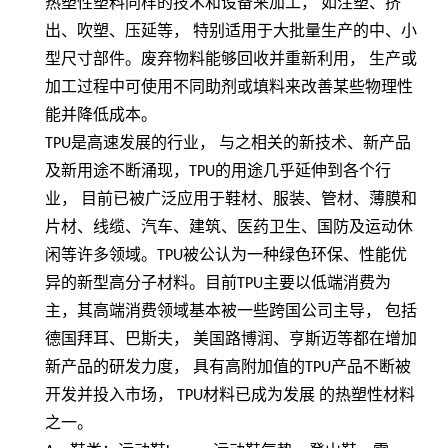
热塑性塑料同样的技术和设备来加工，
如注塑、挤
出、吹塑、压延等，
特别适用于大批量生产的中、小
型尺寸部件。废弃物料能够回收并重新利用，
生产或
加工过程中可使用不同助剂或填料来改善某些物理性
能并降低成本。
TPU
是高速发展的行业， 与之相关的新技术、新产品
及新用途不断涌现，
TPU
的用途几乎延伸到各个行
业， 目前已被广泛应用于鞋材、服装、管材、薄膜和
片材、线缆、汽车、建筑、医药卫生、国防及运动休
闲等许多领域。
TPU
被公认为一种绿色环保、性能优
异的新型高分子材料。目前
TPU
主要以低端消费为
主，其高端消费领域基本被一些跨国公司主导， 包括
德国拜耳、巴斯夫， 美国路博润、亨斯迈等都在增加
新产品的研发力度， 具有高附加值的
TPU
产品不断被
开发并投入市场，
TPU
材料已成为发展 的热塑性材料
之一。