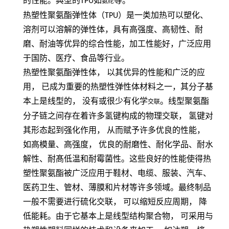
的性能。典型的
TPU
如
等。
氨纶
热塑性聚氨酯弹性体（
TPU
）是一类加热可以塑化、
溶剂可以溶解的弹性体，具有高强度、高韧性、耐
磨、耐油等优异的综合性能，加工性能好，广泛应用
于国防、医疗、食品等行业。
热塑性聚氨酯弹性体，
以其优异的性能和广泛的应
用，
已成为重要的热塑性弹性体材料之一，其分子基
本上是线型的，
没有或很少有化学
。线型聚氨酯
交联
分子链之间存在着许多氢键构成的物理交联，
氢键对
其形态起到强化作用，
从而赋予许多优良的性能，
如高模量、高强度，
优良的耐磨性、耐化学品、耐水
解性、耐髙低温和耐霉菌性。这些良好的性能使得热
塑性聚氨酯被广泛应用于鞋材、电缆、服装、汽车、
医药卫生、管材、薄膜和片材等许多领域。最终制品
一般不需要进行硫化交联，
可以缩短反应周期，
降
低能耗。由于它基本上是线型结构聚合物，
可采用与