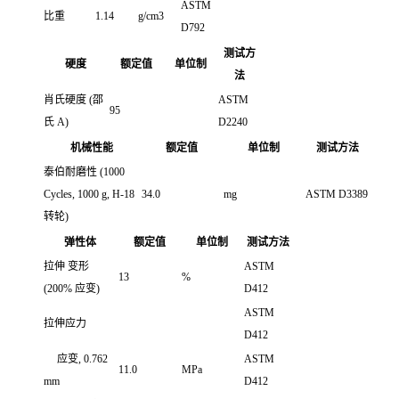
ASTM
比重
1.14
g/cm3
D792
测试方
硬度
额定值
单位制
法
肖氏硬度
(邵
ASTM
95
氏 A)
D2240
机械性能
额定值
单位制
测试方法
泰伯耐磨性
(1000
Cycles, 1000 g, H-18
34.0
mg
ASTM D3389
转轮)
弹性体
额定值
单位制
测试方法
拉伸 变形
ASTM
13
%
(200% 应变)
D412
ASTM
拉伸应力
D412
应变, 0.762
ASTM
11.0
MPa
mm
D412