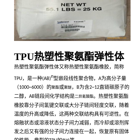
TPU热塑性聚氨酯弹性体
热塑性聚氨酯弹性体又称热塑性聚氨酯橡胶，简称
n
TPU
，是一种
(AB)
型嵌段线性聚合物，
A
为高分子量
（
1000~6000
）的
或
，
B
为含
2~12
直链碳原子的
聚酯
聚醚
二醇，
AB
链段间化学结构是
。热塑性聚氨酯
二异氰酸酯
橡胶靠分子间氢键交联或大分子链间轻度交联，随着
温度的升高或降低，这两种交联结构具有可逆性。在
熔融状态或溶液状态分子间力减弱，而冷却或溶剂挥
发之后又有强的分子间力连接在一起，恢复原有固体