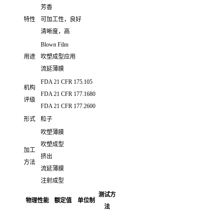
芳香
特性
可加工性，良好
清晰度，高
Blown Film
用途
吹塑成型应用
流延薄膜
FDA 21 CFR 175.105
机构
FDA 21 CFR 177.1680
评级
FDA 21 CFR 177.2600
形式
粒子
吹塑薄膜
吹塑成型
加工
挤出
方法
流延薄膜
注射成型
测试方
物理性能
额定值
单位制
法