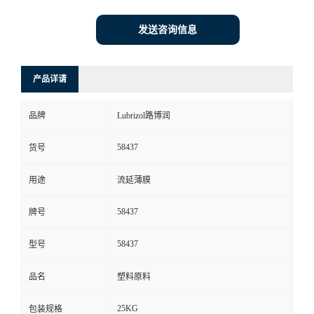
发送咨询信息
产品详请
品牌
Lubrizol路博润
58437
货号
用途
流延薄膜
58437
牌号
58437
型号
品名
塑料原料
25KG
包装规格