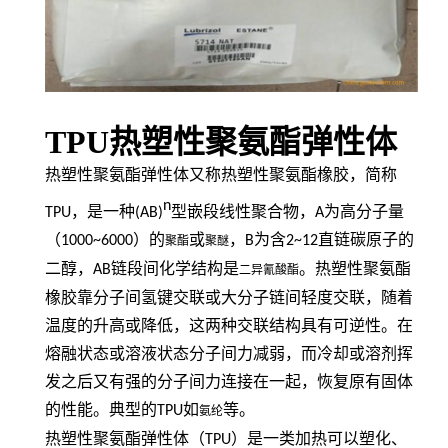
TPU热塑性聚氨酯弹性体
热塑性聚氨酯弹性体又称热塑性聚氨酯橡胶，简称
n
TPU
，是一种
(AB)
型嵌段线性聚合物，
A
为高分子量
（
1000~6000
）的
或
，
B
为含
2~12
直链碳原子的
聚酯
聚醚
二醇，
AB
链段间化学结构是
。热塑性聚氨酯
二异氰酸酯
橡胶靠分子间氢键交联或大分子链间轻度交联，随着
温度的升高或降低，这两种交联结构具有可逆性。在
熔融状态或溶液状态分子间力减弱，而冷却或溶剂挥
发之后又有强的分子间力连接在一起，恢复原有固体
的性能。典型的
TPU
如
等。
氨纶
热塑性聚氨酯弹性体（
TPU
）是一类加热可以塑化、