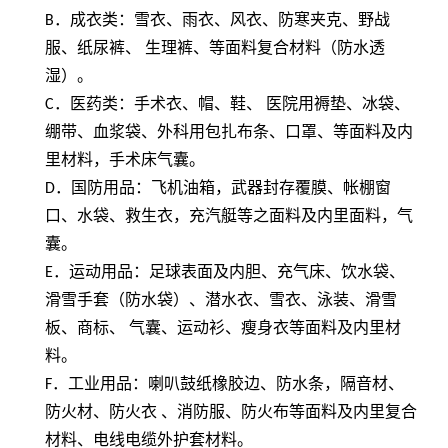
B
．成衣类：雪衣、雨衣、风衣、防寒夹克、野战
服、纸尿裤、 生理裤、等面料复合材料（防水透
湿）。
C
．医药类：手术衣、帽、鞋、 医院用褥垫、冰袋、
绷带、血浆袋、外科用包扎布条、口罩、等面料及内
里材料，手术床气囊。
D
．国防用品：飞机油箱，武器封存覆膜、帐棚窗
口、水袋、救生衣，充汽艇等之面料及内里面料，气
囊。
E
．运动用品：足球表面及内胆、充气床、饮水袋、
滑雪手套（防水袋）、潜水衣、雪衣、泳装、滑雪
板、商标、 气囊、运动衫、瘦身衣等面料及内里材
料。
F
．工业用品：喇叭鼓纸橡胶边、防水条，隔音材、
防火材、防火衣 、消防服、防火布等面料及内里复合
材料、电线电缆外护套材料。