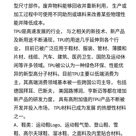
型尺寸部件。废弃物料能够回收并重新利用，
生产或
加工过程中可使用不同助剂或填料来改善某些物理性
能并降低成本。
TPU
是高速发展的行业， 与之相关的新技术、新产品
及新用途不断涌现，
TPU
的用途几乎延伸到各个行
业， 目前已被广泛应用于鞋材、服装、管材、薄膜和
片材、线缆、汽车、建筑、医药卫生、国防及运动休
闲等许多领域。
TPU
被公认为一种绿色环保、性能优
异的新型高分子材料。目前
TPU
主要以低端消费为
主，其高端消费领域基本被一些跨国公司主导， 包括
德国拜耳、巴斯夫， 美国路博润、亨斯迈等都在增加
新产品的研发力度， 具有高附加值的
TPU
产品不断被
开发并投入市场，
TPU
材料已成为发展 的热塑性材料
之一。
A
．鞋类：运动鞋
Logo
、运动鞋气垫、登山鞋、雪
鞋、高尔夫球鞋、溜冰鞋、之面料及内里贴合材料。