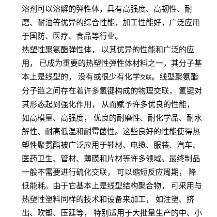
溶剂可以溶解的弹性体，具有高强度、高韧性、耐
磨、耐油等优异的综合性能，加工性能好，广泛应用
于国防、医疗、食品等行业。
热塑性聚氨酯弹性体，
以其优异的性能和广泛的应
用，
已成为重要的热塑性弹性体材料之一，其分子基
本上是线型的，
没有或很少有化学
。线型聚氨酯
交联
分子链之间存在着许多氢键构成的物理交联，
氢键对
其形态起到强化作用，
从而赋予许多优良的性能，
如高模量、高强度，
优良的耐磨性、耐化学品、耐水
解性、耐髙低温和耐霉菌性。这些良好的性能使得热
塑性聚氨酯被广泛应用于鞋材、电缆、服装、汽车、
医药卫生、管材、薄膜和片材等许多领域。最终制品
一般不需要进行硫化交联，
可以缩短反应周期，
降
低能耗。由于它基本上是线型结构聚合物，
可采用与
热塑性塑料同样的技术和设备来加工，
如注塑、挤
出、吹塑、压延等，
特别适用于大批量生产的中、小