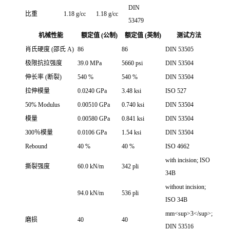
DIN
比重
1.18 g/cc
1.18 g/cc
53479
机械性能
额定值 (公制)
额定值 (英制)
测试方法
肖氏硬度 (邵氏 A)
86
86
DIN 53505
极限抗拉强度
39.0 MPa
5660 psi
DIN 53504
伸长率 (断裂)
540 %
540 %
DIN 53504
拉伸模量
0.0240 GPa
3.48 ksi
ISO 527
50% Modulus
0.00510 GPa
0.740 ksi
DIN 53504
模量
0.00580 GPa
0.841 ksi
DIN 53504
300％模量
0.0106 GPa
1.54 ksi
DIN 53504
Rebound
40 %
40 %
ISO 4662
with incision; ISO
撕裂强度
60.0 kN/m
342 pli
34B
without incision;
94.0 kN/m
536 pli
ISO 34B
mm<sup>3</sup>;
磨损
40
40
DIN 53516