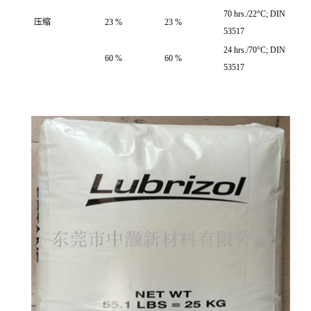
70 hrs./22°C; DIN
压缩
23 %
23 %
53517
24 hrs./70°C; DIN
60 %
60 %
53517