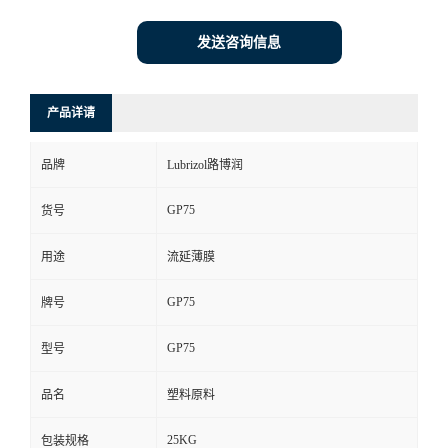
发送咨询信息
产品详请
品牌
Lubrizol路博润
GP75
货号
用途
流延薄膜
GP75
牌号
GP75
型号
品名
塑料原料
25KG
包装规格