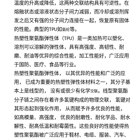
温度的升高或降低，这两种交联结构具有可逆性。在
熔融状态或溶液状态分子间力减弱，而冷却或溶剂挥
发之后又有强的分子间力连接在一起，恢复原有固体
的性能。典型的
TPU
如
等。
氨纶
热塑性聚氨酯弹性体（
TPU
）是一类加热可以塑化、
溶剂可以溶解的弹性体，具有高强度、高韧性、耐
磨、耐油等优异的综合性能，加工性能好，广泛应用
于国防、医疗、食品等行业。
热塑性聚氨酯弹性体，
以其优异的性能和广泛的应
用，
已成为重要的热塑性弹性体材料之一，其分子基
本上是线型的，
没有或很少有化学
。线型聚氨酯
交联
分子链之间存在着许多氢键构成的物理交联，
氢键对
其形态起到强化作用，
从而赋予许多优良的性能，
如高模量、高强度，
优良的耐磨性、耐化学品、耐水
解性、耐髙低温和耐霉菌性。这些良好的性能使得热
塑性聚氨酯被广泛应用于鞋材、电缆、服装、汽车、