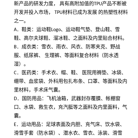
新产品的研发力度， 具有高附加值的
TPU
产品不断被
开发并投入市场，
TPU
材料已成为发展 的热塑性材料
之一。
A
．鞋类：运动鞋
Logo
、运动鞋气垫、登山鞋、雪
鞋、高尔夫球鞋、溜冰鞋、之面料及内里贴合材料。
B
．成衣类：雪衣、雨衣、风衣、防寒夹克、野战
服、纸尿裤、 生理裤、等面料复合材料（防水透
湿）。
C
．医药类：手术衣、帽、鞋、 医院用褥垫、冰袋、
绷带、血浆袋、外科用包扎布条、口罩、等面料及内
里材料，手术床气囊。
D
．国防用品：飞机油箱，武器封存覆膜、帐棚窗
口、水袋、救生衣，充汽艇等之面料及内里面料，气
囊。
E
．运动用品：足球表面及内胆、充气床、饮水袋、
滑雪手套（防水袋）、潜水衣、雪衣、泳装、滑雪