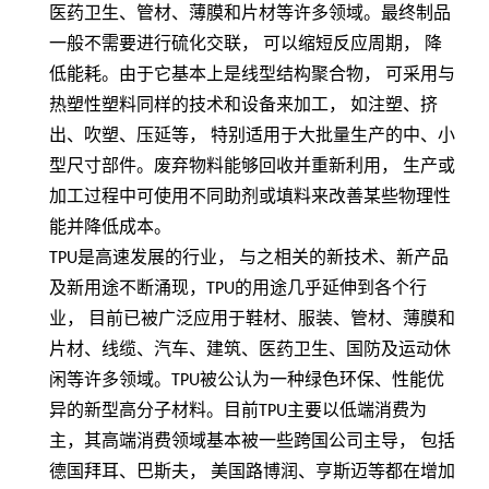
医药卫生、管材、薄膜和片材等许多领域。最终制品
一般不需要进行硫化交联，
可以缩短反应周期，
降
低能耗。由于它基本上是线型结构聚合物，
可采用与
热塑性塑料同样的技术和设备来加工，
如注塑、挤
出、吹塑、压延等，
特别适用于大批量生产的中、小
型尺寸部件。废弃物料能够回收并重新利用，
生产或
加工过程中可使用不同助剂或填料来改善某些物理性
能并降低成本。
TPU
是高速发展的行业， 与之相关的新技术、新产品
及新用途不断涌现，
TPU
的用途几乎延伸到各个行
业， 目前已被广泛应用于鞋材、服装、管材、薄膜和
片材、线缆、汽车、建筑、医药卫生、国防及运动休
闲等许多领域。
TPU
被公认为一种绿色环保、性能优
异的新型高分子材料。目前
TPU
主要以低端消费为
主，其高端消费领域基本被一些跨国公司主导， 包括
德国拜耳、巴斯夫， 美国路博润、亨斯迈等都在增加