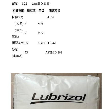
密度
1.22
g/cm
ISO 1183
机械性能
额定值
单位
测试方法
拉伸应力
ISO 37
( 应变)
4
MPa
(300%
7
MPa
应变)
撕裂强度
85
KN/m
ISO 34-1
硬度
75
ASTM D-868
(shoreA)