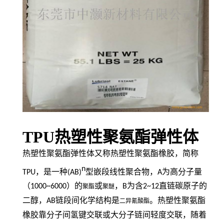
TPU热塑性聚氨酯弹性体
热塑性聚氨酯弹性体又称热塑性聚氨酯橡胶，简称
n
TPU
，是一种
(AB)
型嵌段线性聚合物，
A
为高分子量
（
1000~6000
）的
或
，
B
为含
2~12
直链碳原子的
聚酯
聚醚
二醇，
AB
链段间化学结构是
。热塑性聚氨酯
二异氰酸酯
橡胶靠分子间氢键交联或大分子链间轻度交联，随着