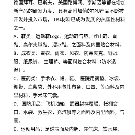
德国拜耳、巴斯夫， 美国路博润、亨斯迈等都在增加
新产品的研发力度， 具有高附加值的
TPU
产品不断被
开发并投入市场，
TPU
材料已成为发展 的热塑性材料
之一。
A
．鞋类：运动鞋
Logo
、运动鞋气垫、登山鞋、雪
鞋、高尔夫球鞋、溜冰鞋、之面料及内里贴合材料。
B
．成衣类：雪衣、雨衣、风衣、防寒夹克、野战
服、纸尿裤、 生理裤、等面料复合材料（防水透
湿）。
C
．医药类：手术衣、帽、鞋、 医院用褥垫、冰袋、
绷带、血浆袋、外科用包扎布条、口罩、等面料及内
里材料，手术床气囊。
D
．国防用品：飞机油箱，武器封存覆膜、帐棚窗
口、水袋、救生衣，充汽艇等之面料及内里面料，气
囊。
E
．运动用品：足球表面及内胆、充气床、饮水袋、