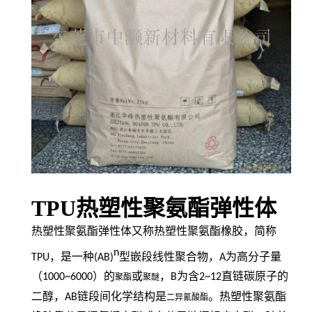
TPU热塑性聚氨酯弹性体
热塑性聚氨酯弹性体又称热塑性聚氨酯橡胶，简称
n
TPU
，是一种
(AB)
型嵌段线性聚合物，
A
为高分子量
（
1000~6000
）的
或
，
B
为含
2~12
直链碳原子的
聚酯
聚醚
二醇，
AB
链段间化学结构是
。热塑性聚氨酯
二异氰酸酯