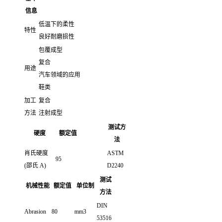
信息
低温下的柔性
特性
良好耐磨损性
包覆成型
复合
用途
汽车领域的应用
鞋类
加工
复合
方法
注射成型
测试方
硬度
额定值
法
肖氏硬度
ASTM
95
(邵氏 A)
D2240
测试
机械性能
额定值
单位制
方法
DIN
Abrasion
80
mm3
53516