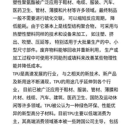
塑性聚氨酯被广泛应用于鞋材、电缆、服装、汽车、
医药卫生、管材、薄膜和片材等许多领域。最终制品
一般不需要进行硫化交联，
可以缩短反应周期，
降
低能耗。由于它基本上是线型结构聚合物，
可采用与
热塑性塑料同样的技术和设备来加工，
如注塑、挤
出、吹塑、压延等，
特别适用于大批量生产的中、小
型尺寸部件。废弃物料能够回收并重新利用，
生产或
加工过程中可使用不同助剂或填料来改善某些物理性
能并降低成本。
TPU
是高速发展的行业， 与之相关的新技术、新产品
及新用途不断涌现，
TPU
的用途几乎延伸到各个行
业， 目前已被广泛应用于鞋材、服装、管材、薄膜和
片材、线缆、汽车、建筑、医药卫生、国防及运动休
闲等许多领域。
TPU
被公认为一种绿色环保、性能优
异的新型高分子材料。目前
TPU
主要以低端消费为
主，其高端消费领域基本被一些跨国公司主导， 包括