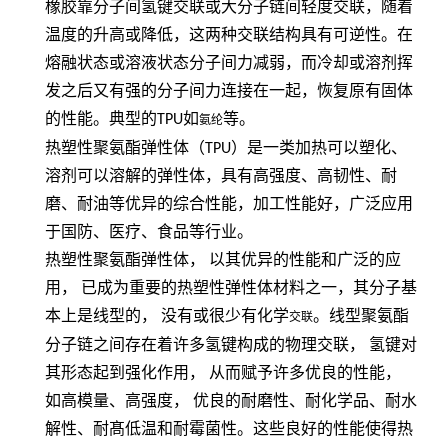
橡胶靠分子间氢键交联或大分子链间轻度交联，随着
温度的升高或降低，这两种交联结构具有可逆性。在
熔融状态或溶液状态分子间力减弱，而冷却或溶剂挥
发之后又有强的分子间力连接在一起，恢复原有固体
的性能。典型的
TPU
如
等。
氨纶
热塑性聚氨酯弹性体（
TPU
）是一类加热可以塑化、
溶剂可以溶解的弹性体，具有高强度、高韧性、耐
磨、耐油等优异的综合性能，加工性能好，广泛应用
于国防、医疗、食品等行业。
热塑性聚氨酯弹性体，
以其优异的性能和广泛的应
用，
已成为重要的热塑性弹性体材料之一，其分子基
本上是线型的，
没有或很少有化学
。线型聚氨酯
交联
分子链之间存在着许多氢键构成的物理交联，
氢键对
其形态起到强化作用，
从而赋予许多优良的性能，
如高模量、高强度，
优良的耐磨性、耐化学品、耐水
解性、耐髙低温和耐霉菌性。这些良好的性能使得热