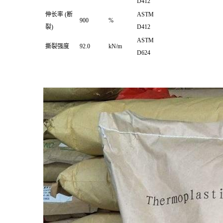
D412
伸长率
(断
ASTM
900
%
裂)
D412
ASTM
撕裂强度
92.0
kN/m
D624