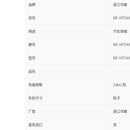
品牌
浙江华峰
HF-1075A
货号
用途
汽车领域
HF-1075A
牌号
HF-1075A
型号
品名
包装规格
25KG/包
外形尺寸
粒子
厂家
浙江华峰
是否进口
否