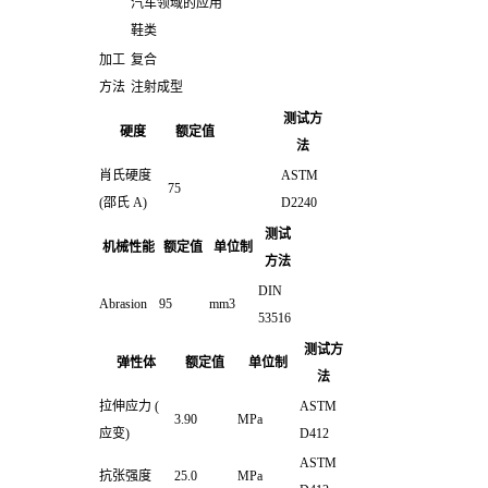
汽车领域的应用
鞋类
加工
复合
方法
注射成型
测试方
硬度
额定值
法
肖氏硬度
ASTM
75
(邵氏 A)
D2240
测试
机械性能
额定值
单位制
方法
DIN
Abrasion
95
mm3
53516
测试方
弹性体
额定值
单位制
法
拉伸应力
(
ASTM
3.90
MPa
应变)
D412
ASTM
抗张强度
25.0
MPa