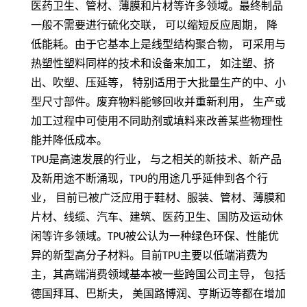
医药卫生、管材、薄膜和片材等许多领域。最终制品
一般不需要进行硫化交联，
可以缩短反应周期，
降
低能耗。由于它基本上是线型结构聚合物，
可采用与
热塑性塑料同样的技术和设备来加工，
如注塑、挤
出、吹塑、压延等，
特别适用于大批量生产的中、小
型尺寸部件。废弃物料能够回收并重新利用，
生产或
加工过程中可使用不同助剂或填料来改善某些物理性
能并降低成本。
TPU
是高速发展的行业， 与之相关的新技术、新产品
及新用途不断涌现，
TPU
的用途几乎延伸到各个行
业， 目前已被广泛应用于鞋材、服装、管材、薄膜和
片材、线缆、汽车、建筑、医药卫生、国防及运动休
闲等许多领域。
TPU
被公认为一种绿色环保、性能优
异的新型高分子材料。目前
TPU
主要以低端消费为
主，其高端消费领域基本被一些跨国公司主导， 包括
德国拜耳、巴斯夫， 美国路博润、亨斯迈等都在增加