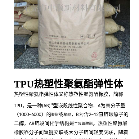
TPU热塑性聚氨酯弹性体
热塑性聚氨酯弹性体又称热塑性聚氨酯橡胶，简称
n
TPU
，是一种
(AB)
型嵌段线性聚合物，
A
为高分子量
（
1000~6000
）的
或
，
B
为含
2~12
直链碳原子的
聚酯
聚醚
二醇，
AB
链段间化学结构是
。热塑性聚氨酯
二异氰酸酯
橡胶靠分子间氢键交联或大分子链间轻度交联，随着