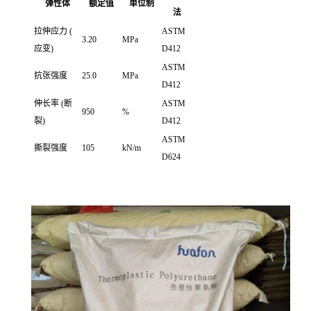
弹性体
额定值
单位制
法
拉伸应力
(
ASTM
3.20
MPa
应变)
D412
ASTM
抗张强度
25.0
MPa
D412
伸长率
(断
ASTM
950
%
裂)
D412
ASTM
撕裂强度
105
kN/m
D624