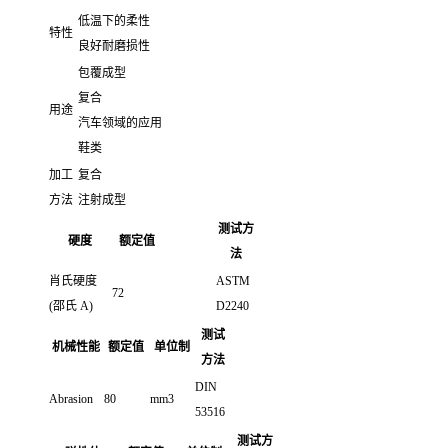
低温下的柔性
特性
良好耐磨损性
包覆成型
复合
用途
汽车领域的应用
鞋类
加工
复合
方法
注射成型
测试方
硬度
额定值
法
肖氏硬度
ASTM
72
(邵氏 A)
D2240
测试
机械性能
额定值
单位制
方法
DIN
Abrasion
80
mm3
53516
测试方