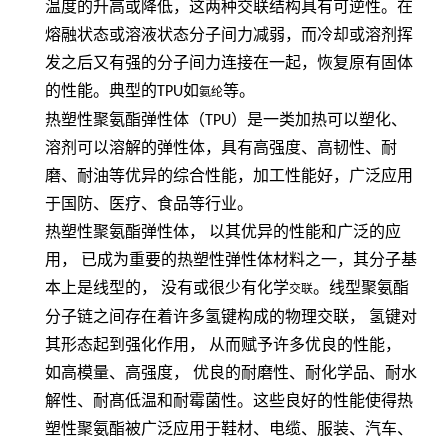
温度的升高或降低，这两种交联结构具有可逆性。在
熔融状态或溶液状态分子间力减弱，而冷却或溶剂挥
发之后又有强的分子间力连接在一起，恢复原有固体
的性能。典型的
TPU
如
等。
氨纶
热塑性聚氨酯弹性体（
TPU
）是一类加热可以塑化、
溶剂可以溶解的弹性体，具有高强度、高韧性、耐
磨、耐油等优异的综合性能，加工性能好，广泛应用
于国防、医疗、食品等行业。
热塑性聚氨酯弹性体，
以其优异的性能和广泛的应
用，
已成为重要的热塑性弹性体材料之一，其分子基
本上是线型的，
没有或很少有化学
。线型聚氨酯
交联
分子链之间存在着许多氢键构成的物理交联，
氢键对
其形态起到强化作用，
从而赋予许多优良的性能，
如高模量、高强度，
优良的耐磨性、耐化学品、耐水
解性、耐髙低温和耐霉菌性。这些良好的性能使得热
塑性聚氨酯被广泛应用于鞋材、电缆、服装、汽车、