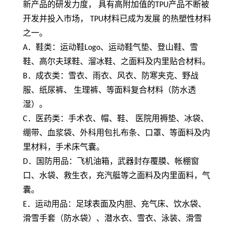
新产品的研发力度， 具有高附加值的
TPU
产品不断被
开发并投入市场，
TPU
材料已成为发展 的热塑性材料
之一。
A
．鞋类：运动鞋
Logo
、运动鞋气垫、登山鞋、雪
鞋、高尔夫球鞋、溜冰鞋、之面料及内里贴合材料。
B
．成衣类：雪衣、雨衣、风衣、防寒夹克、野战
服、纸尿裤、 生理裤、等面料复合材料（防水透
湿）。
C
．医药类：手术衣、帽、鞋、 医院用褥垫、冰袋、
绷带、血浆袋、外科用包扎布条、口罩、等面料及内
里材料，手术床气囊。
D
．国防用品：飞机油箱，武器封存覆膜、帐棚窗
口、水袋、救生衣，充汽艇等之面料及内里面料，气
囊。
E
．运动用品：足球表面及内胆、充气床、饮水袋、
滑雪手套（防水袋）、潜水衣、雪衣、泳装、滑雪