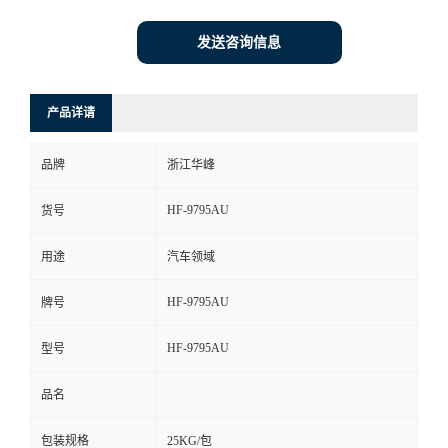
发送咨询信息
产品详请
品牌
浙江华峰
HF-9795AU
货号
用途
汽车领域
HF-9795AU
牌号
HF-9795AU
型号
品名
包装规格
25KG/包