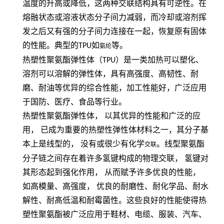
温度的升高或降低，这两种交联结构具有可逆性。在
熔融状态或溶液状态分子间力减弱，而冷却或溶剂挥
发之后又有强的分子间力连接在一起，恢复原有固体
的性能。典型的
TPU
如
等。
氨纶
热塑性聚氨酯弹性体（
TPU
）是一类加热可以塑化、
溶剂可以溶解的弹性体，具有高强度、高韧性、耐
磨、耐油等优异的综合性能，加工性能好，广泛应用
于国防、医疗、食品等行业。
热塑性聚氨酯弹性体，
以其优异的性能和广泛的应
用，
已成为重要的热塑性弹性体材料之一，其分子基
本上是线型的，
没有或很少有化学
。线型聚氨酯
交联
分子链之间存在着许多氢键构成的物理交联，
氢键对
其形态起到强化作用，
从而赋予许多优良的性能，
如高模量、高强度，
优良的耐磨性、耐化学品、耐水
解性、耐髙低温和耐霉菌性。这些良好的性能使得热
塑性聚氨酯被广泛应用于鞋材、电缆、服装、汽车、