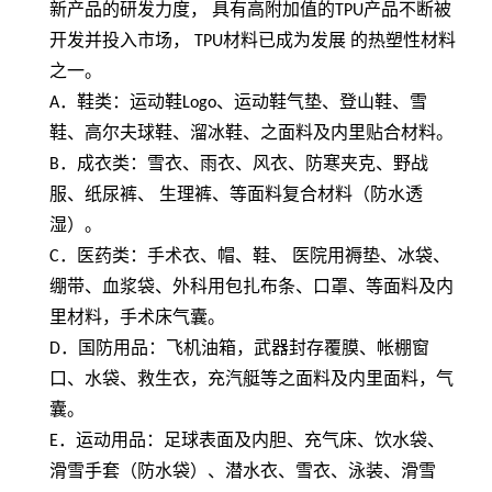
新产品的研发力度， 具有高附加值的
TPU
产品不断被
开发并投入市场，
TPU
材料已成为发展 的热塑性材料
之一。
A
．鞋类：运动鞋
Logo
、运动鞋气垫、登山鞋、雪
鞋、高尔夫球鞋、溜冰鞋、之面料及内里贴合材料。
B
．成衣类：雪衣、雨衣、风衣、防寒夹克、野战
服、纸尿裤、 生理裤、等面料复合材料（防水透
湿）。
C
．医药类：手术衣、帽、鞋、 医院用褥垫、冰袋、
绷带、血浆袋、外科用包扎布条、口罩、等面料及内
里材料，手术床气囊。
D
．国防用品：飞机油箱，武器封存覆膜、帐棚窗
口、水袋、救生衣，充汽艇等之面料及内里面料，气
囊。
E
．运动用品：足球表面及内胆、充气床、饮水袋、
滑雪手套（防水袋）、潜水衣、雪衣、泳装、滑雪