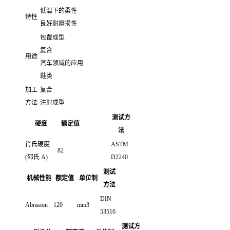
低温下的柔性
特性
良好耐磨损性
包覆成型
复合
用途
汽车领域的应用
鞋类
加工
复合
方法
注射成型
测试方
硬度
额定值
法
肖氏硬度
ASTM
82
(邵氏 A)
D2240
测试
机械性能
额定值
单位制
方法
DIN
Abrasion
120
mm3
53516
测试方