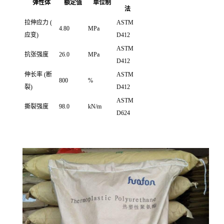
弹性体
额定值
单位制
法
拉伸应力
(
ASTM
4.80
MPa
应变)
D412
ASTM
抗张强度
26.0
MPa
D412
伸长率
(断
ASTM
800
%
裂)
D412
ASTM
撕裂强度
98.0
kN/m
D624