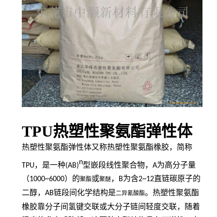
TPU热塑性聚氨酯弹性体
热塑性聚氨酯弹性体又称热塑性聚氨酯橡胶，简称
n
TPU
，是一种
(AB)
型嵌段线性聚合物，
A
为高分子量
（
1000~6000
）的
或
，
B
为含
2~12
直链碳原子的
聚酯
聚醚
二醇，
AB
链段间化学结构是
。热塑性聚氨酯
二异氰酸酯
橡胶靠分子间氢键交联或大分子链间轻度交联，随着