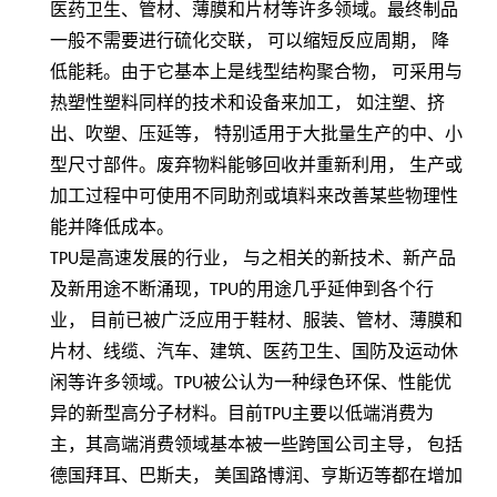
医药卫生、管材、薄膜和片材等许多领域。最终制品
一般不需要进行硫化交联，
可以缩短反应周期，
降
低能耗。由于它基本上是线型结构聚合物，
可采用与
热塑性塑料同样的技术和设备来加工，
如注塑、挤
出、吹塑、压延等，
特别适用于大批量生产的中、小
型尺寸部件。废弃物料能够回收并重新利用，
生产或
加工过程中可使用不同助剂或填料来改善某些物理性
能并降低成本。
TPU
是高速发展的行业， 与之相关的新技术、新产品
及新用途不断涌现，
TPU
的用途几乎延伸到各个行
业， 目前已被广泛应用于鞋材、服装、管材、薄膜和
片材、线缆、汽车、建筑、医药卫生、国防及运动休
闲等许多领域。
TPU
被公认为一种绿色环保、性能优
异的新型高分子材料。目前
TPU
主要以低端消费为
主，其高端消费领域基本被一些跨国公司主导， 包括
德国拜耳、巴斯夫， 美国路博润、亨斯迈等都在增加